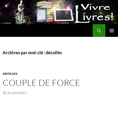
Aller
au
contenu
Recherche
MENU
PRINCI
Archives par mot-clé : décollés
ARTICLES
COUPLE DE FORCE
26 JUIN 2013