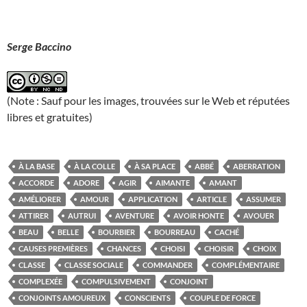
Serge Baccino
(Note : Sauf pour les images, trouvées sur le Web et réputées
libres et gratuites)
À LA BASE
À LA COLLE
À SA PLACE
ABBÉ
ABERRATION
ACCORDE
ADORE
AGIR
AIMANTE
AMANT
AMÉLIORER
AMOUR
APPLICATION
ARTICLE
ASSUMER
ATTIRER
AUTRUI
AVENTURE
AVOIR HONTE
AVOUER
BEAU
BELLE
BOURBIER
BOURREAU
CACHÉ
CAUSES PREMIÈRES
CHANCES
CHOISI
CHOISIR
CHOIX
CLASSE
CLASSE SOCIALE
COMMANDER
COMPLÉMENTAIRE
COMPLEXÉE
COMPULSIVEMENT
CONJOINT
CONJOINTS AMOUREUX
CONSCIENTS
COUPLE DE FORCE