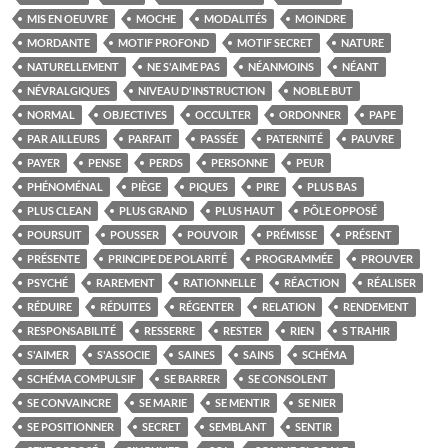
MIS EN OEUVRE
MOCHE
MODALITÉS
MOINDRE
MORDANTE
MOTIF PROFOND
MOTIF SECRET
NATURE
NATURELLEMENT
NE S'AIME PAS
NÉANMOINS
NÉANT
NÉVRALGIQUES
NIVEAU D'INSTRUCTION
NOBLE BUT
NORMAL
OBJECTIVES
OCCULTER
ORDONNER
PAPE
PAR AILLEURS
PARFAIT
PASSÉE
PATERNITÉ
PAUVRE
PAYER
PENSE
PERDS
PERSONNE
PEUR
PHÉNOMÉNAL
PIÈGE
PIQUES
PIRE
PLUS BAS
PLUS CLEAN
PLUS GRAND
PLUS HAUT
PÔLE OPPOSÉ
POURSUIT
POUSSER
POUVOIR
PRÉMISSE
PRÉSENT
PRÉSENTE
PRINCIPE DE POLARITÉ
PROGRAMMÉE
PROUVER
PSYCHÉ
RAREMENT
RATIONNELLE
RÉACTION
RÉALISER
RÉDUIRE
RÉDUITES
RÉGENTER
RELATION
RENDEMENT
RESPONSABILITÉ
RESSERRE
RESTER
RIEN
S TRAHIR
S'AIMER
S'ASSOCIE
SAINES
SAINS
SCHÉMA
SCHÉMA COMPULSIF
SE BARRER
SE CONSOLENT
SE CONVAINCRE
SE MARIE
SE MENTIR
SE NIER
SE POSITIONNER
SECRET
SEMBLANT
SENTIR