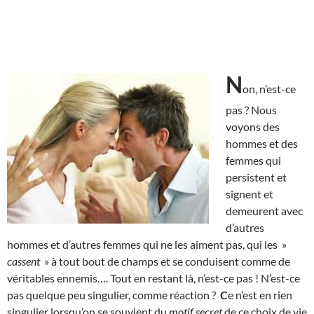
N
on, n’est-ce
pas ? Nous
voyons des
hommes et des
femmes qui
persistent et
signent et
demeurent avec
d’autres
hommes et d’autres femmes qui ne les aiment pas, qui les »
cassent
» à tout bout de champs et se conduisent comme de
véritables ennemis…. Tout en restant là, n’est-ce pas ! N’est-ce
pas quelque peu singulier, comme réaction ?
C
e n’est en rien
singulier lorsqu’on se souvient du
motif secret
de ce choix de vie