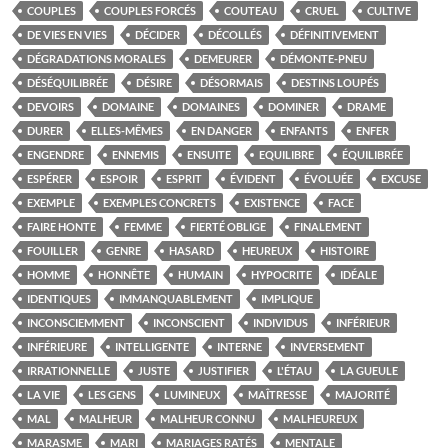
COUPLES
COUPLES FORCÉS
COUTEAU
CRUEL
CULTIVE
DE VIES EN VIES
DÉCIDER
DÉCOLLÉS
DÉFINITIVEMENT
DÉGRADATIONS MORALES
DEMEURER
DÉMONTE-PNEU
DÉSÉQUILIBRÉE
DÉSIRE
DÉSORMAIS
DESTINS LOUPÉS
DEVOIRS
DOMAINE
DOMAINES
DOMINER
DRAME
DURER
ELLES-MÊMES
EN DANGER
ENFANTS
ENFER
ENGENDRE
ENNEMIS
ENSUITE
EQUILIBRE
ÉQUILIBRÉE
ESPÉRER
ESPOIR
ESPRIT
ÉVIDENT
ÉVOLUÉE
EXCUSE
EXEMPLE
EXEMPLES CONCRETS
EXISTENCE
FACE
FAIRE HONTE
FEMME
FIERTÉ OBLIGE
FINALEMENT
FOUILLER
GENRE
HASARD
HEUREUX
HISTOIRE
HOMME
HONNÊTE
HUMAIN
HYPOCRITE
IDÉALE
IDENTIQUES
IMMANQUABLEMENT
IMPLIQUE
INCONSCIEMMENT
INCONSCIENT
INDIVIDUS
INFÉRIEUR
INFÉRIEURE
INTELLIGENTE
INTERNE
INVERSEMENT
IRRATIONNELLE
JUSTE
JUSTIFIER
L'ÉTAU
LA GUEULE
LA VIE
LES GENS
LUMINEUX
MAÎTRESSE
MAJORITÉ
MAL
MALHEUR
MALHEUR CONNU
MALHEUREUX
MARASME
MARI
MARIAGES RATÉS
MENTALE