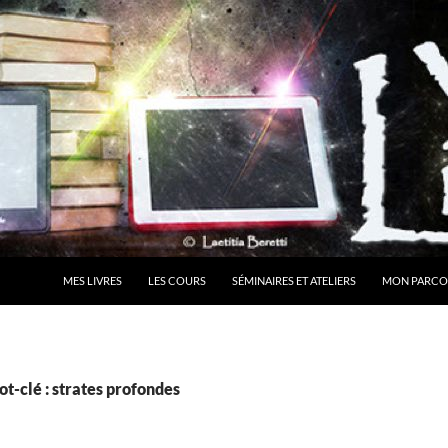
MES LIVRES
LES COURS
SÉMINAIRES ET ATELIERS
MON PARCO
t-clé : strates profondes