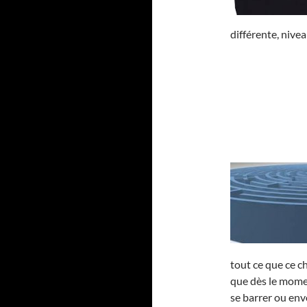
différente, nivea
tout ce que ce c
que dès le momen
se barrer ou env