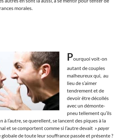
s autres en sont là aussi, à se mentir pour tenter de
frances morales.
P
ourquoi voit-on
autant de couples
malheureux qui, au
lieu de s’aimer
tendrement et de
devoir être décollés
avec un démonte-
pneu tellement qu’ils
n à l’autre, se querellent, se lancent des piques à la
 mal et se comportent comme si l’autre devait »
payer
globale de toute leur souffrance passée et présente ?