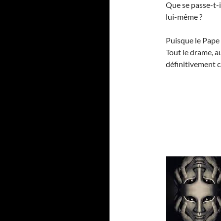
Que se passe-t-i
lui-même ?
Puisque le Pape n
Tout le drame, a
définitivement 