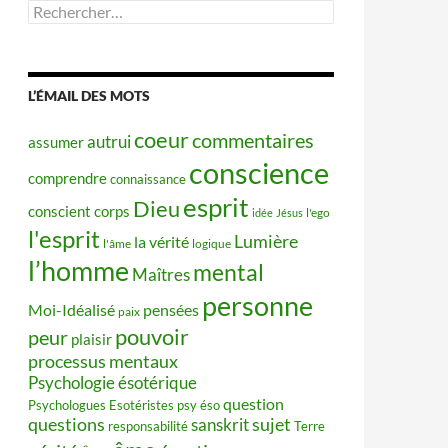
Rechercher :
L’ÉMAIL DES MOTS
coeur
commentaires
autrui
assumer
conscience
comprendre
connaissance
esprit
Dieu
conscient
corps
idée
Jésus
l'ego
l'esprit
Lumière
la vérité
l'âme
logique
l’homme
mental
Maîtres
personne
Moi-Idéalisé
pensées
paix
pouvoir
peur
plaisir
processus mentaux
Psychologie ésotérique
question
Psychologues Esotéristes
psy éso
questions
sujet
sanskrit
responsabilité
Terre