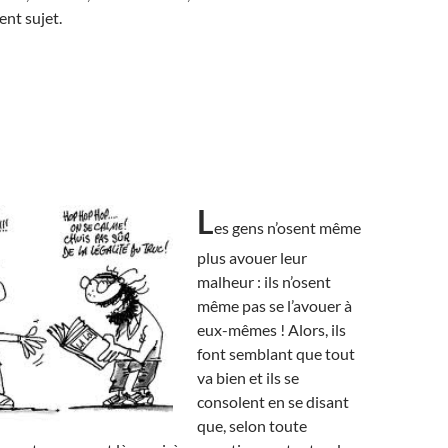
ent sujet.
L
es gens n’osent même
plus avouer leur
malheur : ils n’osent
même pas se l’avouer à
eux-mêmes ! Alors, ils
font semblant que tout
va bien et ils se
consolent en se disant
que, selon toute