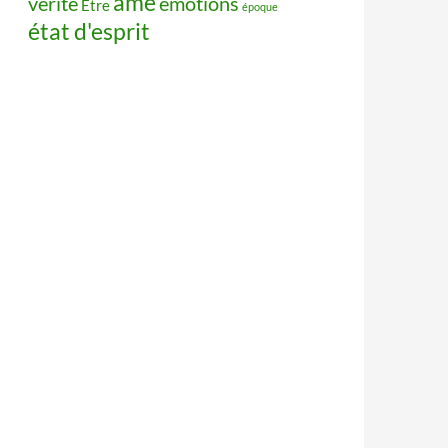
âme
vérité
émotions
Être
époque
état d'esprit