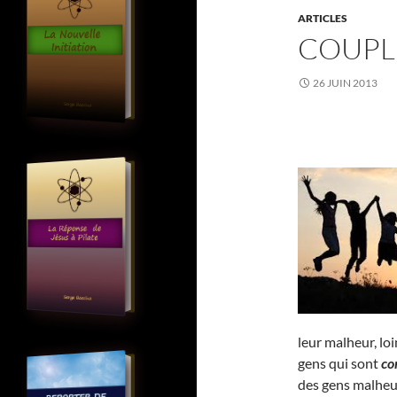
ARTICLES
COUPL
26 JUIN 2013
leur malheur, lo
gens qui sont
co
des gens malheu