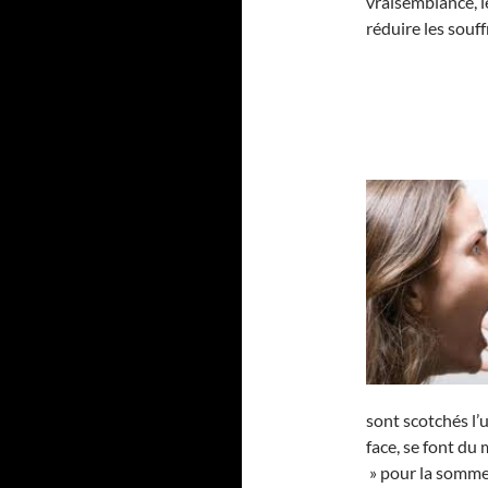
vraisemblance, le
réduire les souf
sont scotchés l’u
face, se font du
» pour la somme 