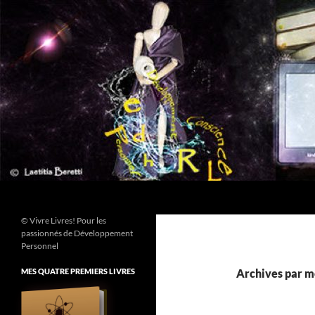
Aller
au
contenu
Recherche
© Vivre Livres! Pour les
passionnés de Développement
Personnel
MES QUATRE PREMIERS LIVRES
Archives par mo