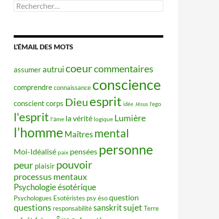
Rechercher :
L’ÉMAIL DES MOTS
coeur
commentaires
autrui
assumer
conscience
comprendre
connaissance
esprit
Dieu
conscient
corps
idée
Jésus
l'ego
l'esprit
Lumière
la vérité
l'âme
logique
l’homme
mental
Maîtres
personne
Moi-Idéalisé
pensées
paix
pouvoir
peur
plaisir
processus mentaux
Psychologie ésotérique
question
Psychologues Esotéristes
psy éso
questions
sujet
sanskrit
responsabilité
Terre