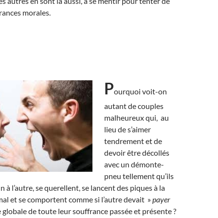
s autres en sont là aussi, à se mentir pour tenter de
frances morales.
P
ourquoi voit-on
autant de couples
malheureux qui, au
lieu de s’aimer
tendrement et de
devoir être décollés
avec un démonte-
pneu tellement qu’ils
n à l’autre, se querellent, se lancent des piques à la
 mal et se comportent comme si l’autre devait »
payer
globale de toute leur souffrance passée et présente ?