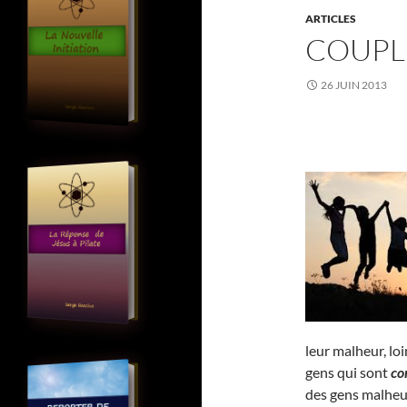
ARTICLES
COUPL
26 JUIN 2013
leur malheur, lo
gens qui sont
co
des gens malheu