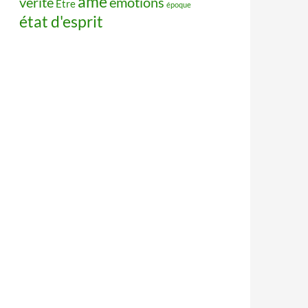
âme
vérité
émotions
Être
époque
état d'esprit