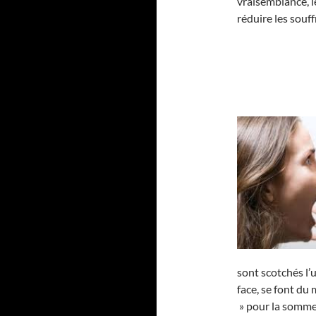
vraisemblance, le
réduire les souf
sont scotchés l’u
face, se font du
» pour la somme 