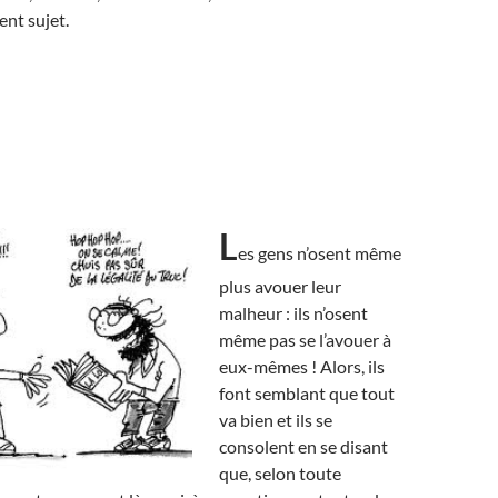
ent sujet.
L
es gens n’osent même
plus avouer leur
malheur : ils n’osent
même pas se l’avouer à
eux-mêmes ! Alors, ils
font semblant que tout
va bien et ils se
consolent en se disant
que, selon toute