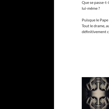
Que se passe-t-i
lui-même ?
Puisque le Pape n
Tout le drame, a
définitivement 