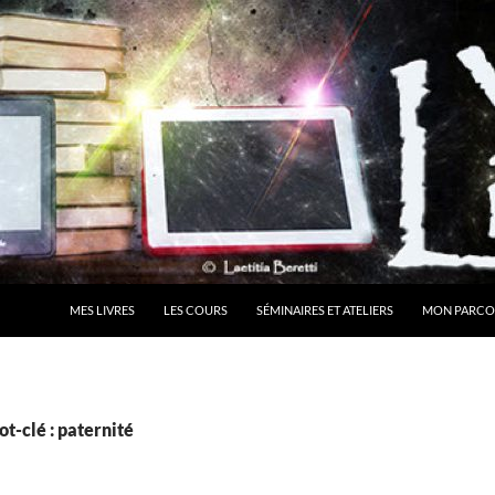
MES LIVRES
LES COURS
SÉMINAIRES ET ATELIERS
MON PARCO
t-clé : paternité