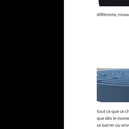
différente, nivea
tout ce que ce c
que dès le momen
se barrer ou env