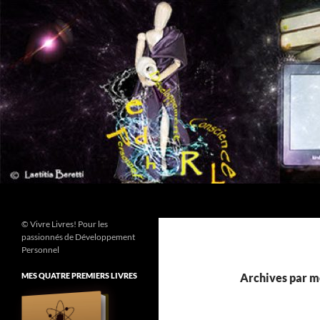
Aller
au
contenu
Recherche
© Vivre Livres! Pour les
passionnés de Développement
Personnel
MES QUATRE PREMIERS LIVRES
Archives par mo