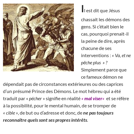
I
l est dit que Jésus
chassait les démons des
gens. Si c’était bien le
cas, pourquoi prenait-il
la peine de dire, après
chacune de ses
interventions :
« Va, et ne
pêche plus » ?
Simplement parce que
ce fameux démon ne
dépendait pas de circonstances extérieures ou des caprices
d’un présumé Prince des Démons. Le mot hébreu qui a été
traduit par «
pécher
» signifie en réalité
«
mal viser
«
et se réfère
à la possibilité, pour le mental humain, de se tromper de
« cible »
, de but ou d’adresse et donc, de
ne pas toujours
reconnaître quels sont ses propres intérêts
.