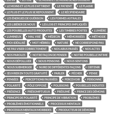
LE MOINS ET LE PLUS S'ATTIRENT
LE PATIENT
LE PLAISIR
LE PLUS ET LE PLUS SE REPOUSSENT
LE RÉCIPIENDAIRE
LES ÉNERGIES DE GUÉRISON
LES FORMES ASTRALES
LES LIBÉRER DE NOUS
LES LOIS ET PRINCIPES IMPLIQUÉS
LES POUBELLES AUTO PRODUITES
LES TIMBRES POSTES
LUMIÈRE
LUMINEUX
MAL VISÉ
MÉDECIN
MÉMORISÉES
MÉTHODE
MOI-IDÉALISÉ
MOT HÉBREU
NATURE
NE CORRESPOND PAS
NE PAS VISER CORRECTEMENT
NOS ABUS PASSÉS
NOS ACTES
NOS PAROLES
NOTRE FAÇON DE PENSER
NOTRE POUBELLE INTIME
NOUS DÉPOLLUER
NOUS PENSONS
NOUS SENTONS
NOUS SUBMERGER
NUIRE DE DIFFÉRENTES FAÇONS
OBTENIR
ŒUVRER EN TOUTE GRATUITÉ
PARLER
PÉCHER
PENSE
PENSÉES
PERCEPTIONS FAUSSÉES
PERCEVOIR
PERSONNE
POLARITÉ
PÔLE OPPOSÉ
POLISSONS
POUBELLES INDUITES
PRÉSENCE
PRÉSOMPTUEUX
PRÉSUMÉ
PRINCE DES DÉMONS
PRINCIPE DE POLARITÉ
PRINCIPE DE VIBRATION
PROBLÈMES
PROBLÈMES ÉMOTIONNELS
PROCESSUS MENTAUX
PROCESSUS MENTAUX MORBIDES
PRODUCTEUR DE DÉMONS