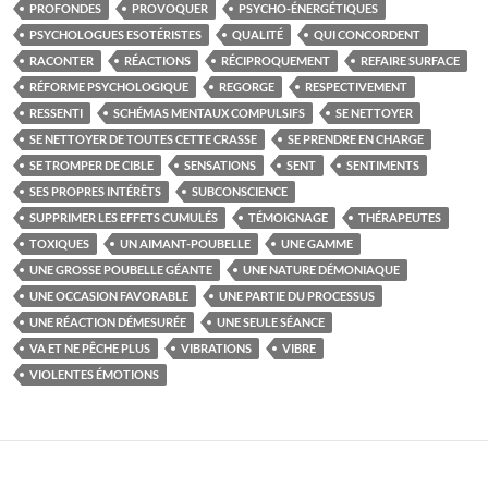
PROFONDES
PROVOQUER
PSYCHO-ÉNERGÉTIQUES
PSYCHOLOGUES ESOTÉRISTES
QUALITÉ
QUI CONCORDENT
RACONTER
RÉACTIONS
RÉCIPROQUEMENT
REFAIRE SURFACE
RÉFORME PSYCHOLOGIQUE
REGORGE
RESPECTIVEMENT
RESSENTI
SCHÉMAS MENTAUX COMPULSIFS
SE NETTOYER
SE NETTOYER DE TOUTES CETTE CRASSE
SE PRENDRE EN CHARGE
SE TROMPER DE CIBLE
SENSATIONS
SENT
SENTIMENTS
SES PROPRES INTÉRÊTS
SUBCONSCIENCE
SUPPRIMER LES EFFETS CUMULÉS
TÉMOIGNAGE
THÉRAPEUTES
TOXIQUES
UN AIMANT-POUBELLE
UNE GAMME
UNE GROSSE POUBELLE GÉANTE
UNE NATURE DÉMONIAQUE
UNE OCCASION FAVORABLE
UNE PARTIE DU PROCESSUS
UNE RÉACTION DÉMESURÉE
UNE SEULE SÉANCE
VA ET NE PÊCHE PLUS
VIBRATIONS
VIBRE
VIOLENTES ÉMOTIONS