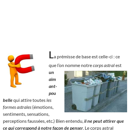
L
a prémisse de base est celle-ci : ce
que l’on nomme notre
corps astral
est
un
aim
ant-
pou
belle
qui attire toutes
les
formes astrales
(émotions,
sentiments, sensations,
perceptions faussées, etc.) Bien entendu,
il ne peut attirer que
ce qui correspond à notre façon de penser
. Le corps astral