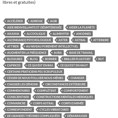
libres et gratuites)
ACCÉLÉRER
ADRESSE
AGIR
AIDE BIENVEILLANTE ET DÉSINTÉRESSÉE
AIDER LA PLANÈTE
AKASHA
ALCOOLIQUE
ALIMENTER
ANODINES
ASCENDANCE PSYCHOLOGIQUE
ASTER
ASTRAL
ATTEINDRE
ATTIRER
AU NIVEAU PUREMENT INTELLECTUEL
AUGMENTER LA FRÉQUENCE
AURA
BASE DE TRAVAIL
BLESSURES
BLOG
BORNER
BRILLER PLUS FORT
BUT
CAPRICES
CE QUI EST EN BAS
CE QUI EST EN HAUT
CERTAINS PRATICIENS PEU SCRUPULEUX
CESSER DE NOUS POLLUER NOUS-MÊMES
CHANGER
CHASSER LES DÉMONS
CIRCONSTANCES EXTÉRIEURE
COMMENTAIRES
COMPLÈTENT
COMPORTEMENT
CONSCIENTISER
CONSTRUCTIONS MENTALES MERDIQUES
CONVAINCRE
CORPS ASTRAL
CORPS D'ARMÉE
CORRESPONDENT
CYCLES VIBRATOIRES
DE GRANDES THÉORIES COMPLIQUÉES
DÉBARRASSER