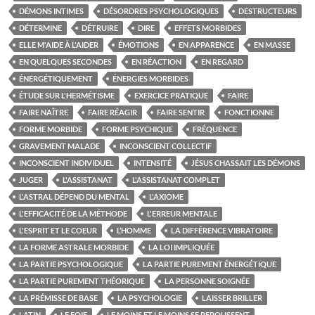
DÉMONS INTIMES
DÉSORDRES PSYCHOLOGIQUES
DESTRUCTEURS
DÉTERMINE
DÉTRUIRE
DIRE
EFFETS MORBIDES
ELLE M'AIDE À L'AIDER
ÉMOTIONS
EN APPARENCE
EN MASSE
EN QUELQUES SECONDES
EN RÉACTION
EN REGARD
ÉNERGÉTIQUEMENT
ÉNERGIES MORBIDES
ÉTUDE SUR L'HERMÉTISME
EXERCICE PRATIQUE
FAIRE
FAIRE NAÎTRE
FAIRE RÉAGIR
FAIRE SENTIR
FONCTIONNE
FORME MORBIDE
FORME PSYCHIQUE
FRÉQUENCE
GRAVEMENT MALADE
INCONSCIENT COLLECTIF
INCONSCIENT INDIVIDUEL
INTENSITÉ
JÉSUS CHASSAIT LES DÉMONS
JUGER
L'ASSISTANAT
L'ASSISTANAT COMPLET
L'ASTRAL DÉPEND DU MENTAL
L'AXIOME
L'EFFICACITÉ DE LA MÉTHODE
L'ERREUR MENTALE
L'ESPRIT ET LE COEUR
L’HOMME
LA DIFFÉRENCE VIBRATOIRE
LA FORME ASTRALE MORBIDE
LA LOI IMPLIQUÉE
LA PARTIE PSYCHOLOGIQUE
LA PARTIE PUREMENT ÉNERGÉTIQUE
LA PARTIE PUREMENT THÉORIQUE
LA PERSONNE SOIGNÉE
LA PRÉMISSE DE BASE
LA PSYCHOLOGIE
LAISSER BRILLER
LATIN
LE FOIE
LE MOINS ET LE MOINS SE REPOUSSENT