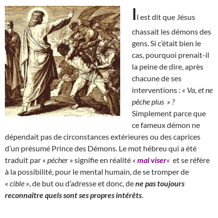
I
l est dit que Jésus
chassait les démons des
gens. Si c’était bien le
cas, pourquoi prenait-il
la peine de dire, après
chacune de ses
interventions :
« Va, et ne
pêche plus » ?
Simplement parce que
ce fameux démon ne
dépendait pas de circonstances extérieures ou des caprices
d’un présumé Prince des Démons. Le mot hébreu qui a été
traduit par «
pécher
» signifie en réalité
«
mal viser
«
et se réfère
à la possibilité, pour le mental humain, de se tromper de
« cible »
, de but ou d’adresse et donc, de
ne pas toujours
reconnaître quels sont ses propres intérêts
.