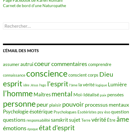
Page Facebook de Karen Romani
Carnet de bord d’une Naturopathe
Rechercher :
L’ÉMAIL DES MOTS
coeur
commentaires
autrui
assumer
comprendre
conscience
Dieu
conscient
corps
connaissance
esprit
l'esprit
Lumière
la vérité
idée
Jésus
l'ego
l'âme
logique
l’homme
mental
Maîtres
Moi-Idéalisé
pensées
paix
personne
pouvoir
peur
processus mentaux
plaisir
Psychologie ésotérique
question
Psychologues Esotéristes
psy éso
âme
vérité
questions
sujet
sanskrit
Être
responsabilité
Terre
état d'esprit
émotions
époque