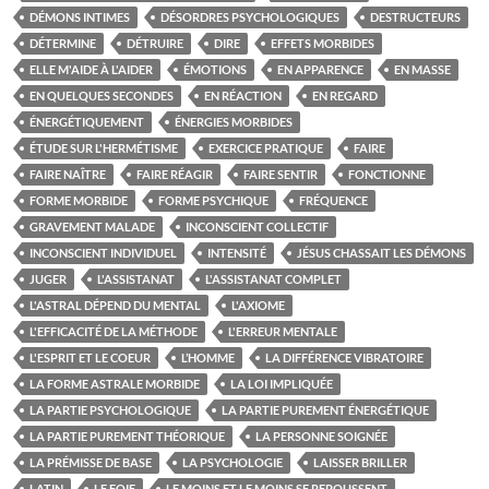
DÉMONS INTIMES
DÉSORDRES PSYCHOLOGIQUES
DESTRUCTEURS
DÉTERMINE
DÉTRUIRE
DIRE
EFFETS MORBIDES
ELLE M'AIDE À L'AIDER
ÉMOTIONS
EN APPARENCE
EN MASSE
EN QUELQUES SECONDES
EN RÉACTION
EN REGARD
ÉNERGÉTIQUEMENT
ÉNERGIES MORBIDES
ÉTUDE SUR L'HERMÉTISME
EXERCICE PRATIQUE
FAIRE
FAIRE NAÎTRE
FAIRE RÉAGIR
FAIRE SENTIR
FONCTIONNE
FORME MORBIDE
FORME PSYCHIQUE
FRÉQUENCE
GRAVEMENT MALADE
INCONSCIENT COLLECTIF
INCONSCIENT INDIVIDUEL
INTENSITÉ
JÉSUS CHASSAIT LES DÉMONS
JUGER
L'ASSISTANAT
L'ASSISTANAT COMPLET
L'ASTRAL DÉPEND DU MENTAL
L'AXIOME
L'EFFICACITÉ DE LA MÉTHODE
L'ERREUR MENTALE
L'ESPRIT ET LE COEUR
L’HOMME
LA DIFFÉRENCE VIBRATOIRE
LA FORME ASTRALE MORBIDE
LA LOI IMPLIQUÉE
LA PARTIE PSYCHOLOGIQUE
LA PARTIE PUREMENT ÉNERGÉTIQUE
LA PARTIE PUREMENT THÉORIQUE
LA PERSONNE SOIGNÉE
LA PRÉMISSE DE BASE
LA PSYCHOLOGIE
LAISSER BRILLER
LATIN
LE FOIE
LE MOINS ET LE MOINS SE REPOUSSENT