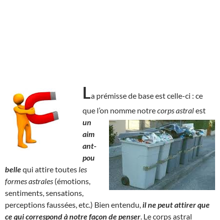
L
a prémisse de base est celle-ci : ce
que l’on nomme notre
corps astral
est
un
aim
ant-
pou
belle
qui attire toutes
les
formes astrales
(émotions,
sentiments, sensations,
perceptions faussées, etc.) Bien entendu,
il ne peut attirer que
ce qui correspond à notre façon de penser
. Le corps astral