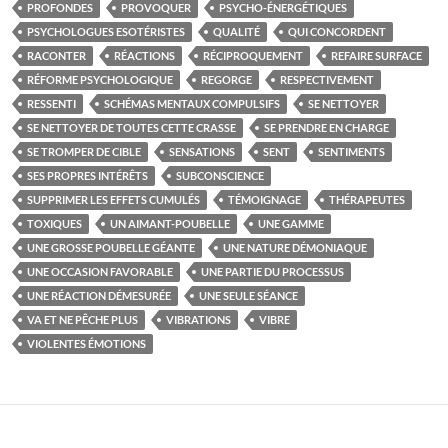
PROFONDES
PROVOQUER
PSYCHO-ÉNERGÉTIQUES
PSYCHOLOGUES ESOTÉRISTES
QUALITÉ
QUI CONCORDENT
RACONTER
RÉACTIONS
RÉCIPROQUEMENT
REFAIRE SURFACE
RÉFORME PSYCHOLOGIQUE
REGORGE
RESPECTIVEMENT
RESSENTI
SCHÉMAS MENTAUX COMPULSIFS
SE NETTOYER
SE NETTOYER DE TOUTES CETTE CRASSE
SE PRENDRE EN CHARGE
SE TROMPER DE CIBLE
SENSATIONS
SENT
SENTIMENTS
SES PROPRES INTÉRÊTS
SUBCONSCIENCE
SUPPRIMER LES EFFETS CUMULÉS
TÉMOIGNAGE
THÉRAPEUTES
TOXIQUES
UN AIMANT-POUBELLE
UNE GAMME
UNE GROSSE POUBELLE GÉANTE
UNE NATURE DÉMONIAQUE
UNE OCCASION FAVORABLE
UNE PARTIE DU PROCESSUS
UNE RÉACTION DÉMESURÉE
UNE SEULE SÉANCE
VA ET NE PÊCHE PLUS
VIBRATIONS
VIBRE
VIOLENTES ÉMOTIONS