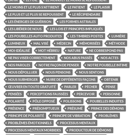
LE MOINS ET LE PLUS S'ATTIRENT
LE PATIENT
LE PLAISIR
LE PLUS ET LE PLUS SE REPOUSSENT
LE RÉCIPIENDAIRE
LES ÉNERGIES DE GUÉRISON
LES FORMES ASTRALES
LES LIBÉRER DE NOUS
LES LOIS ET PRINCIPES IMPLIQUÉS
LES POUBELLES AUTO PRODUITES
LES TIMBRES POSTES
LUMIÈRE
LUMINEUX
MAL VISÉ
MÉDECIN
MÉMORISÉES
MÉTHODE
MOI-IDÉALISÉ
MOT HÉBREU
NATURE
NE CORRESPOND PAS
NE PAS VISER CORRECTEMENT
NOS ABUS PASSÉS
NOS ACTES
NOS PAROLES
NOTRE FAÇON DE PENSER
NOTRE POUBELLE INTIME
NOUS DÉPOLLUER
NOUS PENSONS
NOUS SENTONS
NOUS SUBMERGER
NUIRE DE DIFFÉRENTES FAÇONS
OBTENIR
ŒUVRER EN TOUTE GRATUITÉ
PARLER
PÉCHER
PENSE
PENSÉES
PERCEPTIONS FAUSSÉES
PERCEVOIR
PERSONNE
POLARITÉ
PÔLE OPPOSÉ
POLISSONS
POUBELLES INDUITES
PRÉSENCE
PRÉSOMPTUEUX
PRÉSUMÉ
PRINCE DES DÉMONS
PRINCIPE DE POLARITÉ
PRINCIPE DE VIBRATION
PROBLÈMES
PROBLÈMES ÉMOTIONNELS
PROCESSUS MENTAUX
PROCESSUS MENTAUX MORBIDES
PRODUCTEUR DE DÉMONS