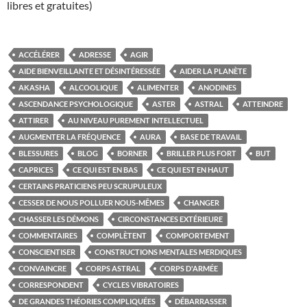
libres et gratuites)
ACCÉLÉRER
ADRESSE
AGIR
AIDE BIENVEILLANTE ET DÉSINTÉRESSÉE
AIDER LA PLANÈTE
AKASHA
ALCOOLIQUE
ALIMENTER
ANODINES
ASCENDANCE PSYCHOLOGIQUE
ASTER
ASTRAL
ATTEINDRE
ATTIRER
AU NIVEAU PUREMENT INTELLECTUEL
AUGMENTER LA FRÉQUENCE
AURA
BASE DE TRAVAIL
BLESSURES
BLOG
BORNER
BRILLER PLUS FORT
BUT
CAPRICES
CE QUI EST EN BAS
CE QUI EST EN HAUT
CERTAINS PRATICIENS PEU SCRUPULEUX
CESSER DE NOUS POLLUER NOUS-MÊMES
CHANGER
CHASSER LES DÉMONS
CIRCONSTANCES EXTÉRIEURE
COMMENTAIRES
COMPLÈTENT
COMPORTEMENT
CONSCIENTISER
CONSTRUCTIONS MENTALES MERDIQUES
CONVAINCRE
CORPS ASTRAL
CORPS D'ARMÉE
CORRESPONDENT
CYCLES VIBRATOIRES
DE GRANDES THÉORIES COMPLIQUÉES
DÉBARRASSER