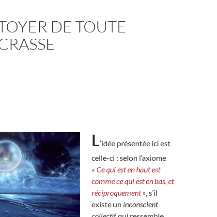
TOYER DE TOUTE
 CRASSE
L
‘idée présentée ici est
celle-ci : selon l’axiome
« Ce qui est en haut est
comme ce qui est en bas, et
réciproquement »
, s’il
existe un
inconscient
collectif
qui ressemble