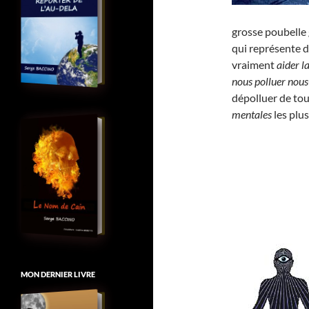
grosse poubelle 
qui représente 
vraiment
aider l
nous polluer no
dépolluer de to
mentales
les plu
MON DERNIER LIVRE