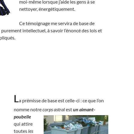
moi-même lorsque j’aide les gens à se
nettoyer, énergétiquement.
Ce témoignage me servira de base de
 purement intellectuel, à savoir l’énoncé des lois et
pliqués.
L
a prémisse de base est celle-ci : ce que l’on
nomme notre
corps astral
est
un aimant-
poubelle
qui attire
toutes
les