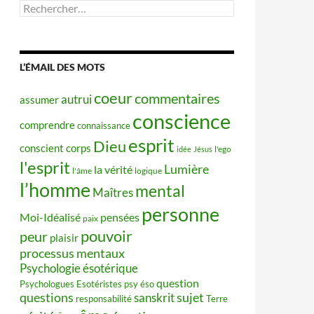
Rechercher :
L’ÉMAIL DES MOTS
coeur
commentaires
autrui
assumer
conscience
comprendre
connaissance
esprit
Dieu
conscient
corps
idée
Jésus
l'ego
l'esprit
Lumière
la vérité
l'âme
logique
l’homme
mental
Maîtres
personne
Moi-Idéalisé
pensées
paix
pouvoir
peur
plaisir
processus mentaux
Psychologie ésotérique
question
Psychologues Esotéristes
psy éso
questions
sujet
sanskrit
responsabilité
Terre