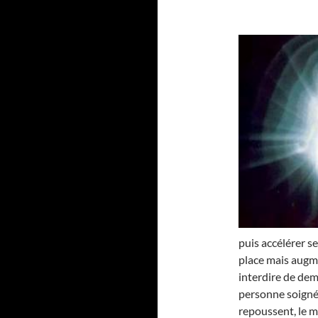
puis accélérer se
place mais augme
interdire de dem
personne soignée.
repoussent, le moi