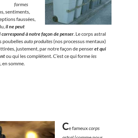
formes
s, sentiments,
eptions faussées,
du,
il ne peut
ui correspond à notre façon de penser
. Le corps astral
es poubelles
auto produites
(nos processus mentaux)
 attirées, justement, par notre façon de penser
et qui
ent
ou qui les complètent. C’est ce qui forme
les
s
, en somme.
C
e fameux
corps
astral
(comme nous