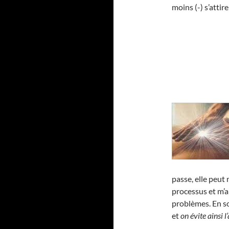
moins (-) s’atti
passe, elle peut
processus et m’a
problèmes. En 
et
on évite ainsi 