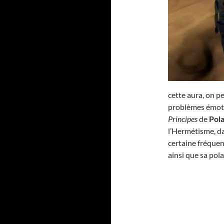
cette aura, on pe
problèmes émotio
Principes
de
Pola
l’Hermétisme, d
certaine fréquen
ainsi que sa pola