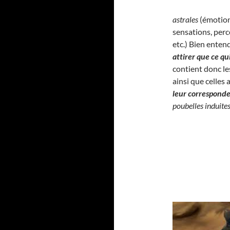
astrales
(émotion
sensations, perc
etc.) Bien enten
attirer que ce q
contient donc l
ainsi que celles
leur correspond
poubelles induite