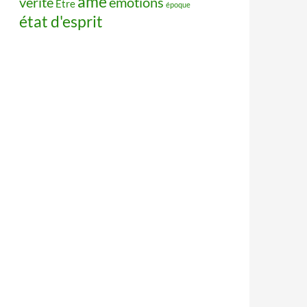
âme
vérité
émotions
Être
époque
état d'esprit