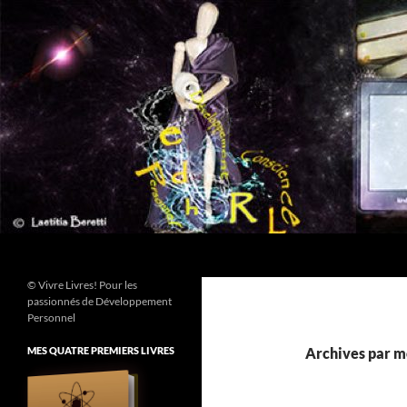
Aller
au
contenu
Recherche
© Vivre Livres! Pour les
passionnés de Développement
Personnel
MES QUATRE PREMIERS LIVRES
Archives par m