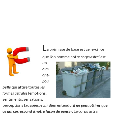
L
a prémisse de base est celle-ci : ce
que l’on nomme notre
corps astral
est
un
aim
ant-
pou
belle
qui attire toutes
les
formes astrales
(émotions,
sentiments, sensations,
perceptions faussées, etc.) Bien entendu,
il ne peut attirer que
ce qui correspond à notre façon de penser
. Le corps astral