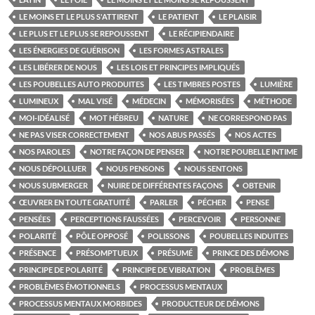
LE MOINS ET LE PLUS S'ATTIRENT
LE PATIENT
LE PLAISIR
LE PLUS ET LE PLUS SE REPOUSSENT
LE RÉCIPIENDAIRE
LES ÉNERGIES DE GUÉRISON
LES FORMES ASTRALES
LES LIBÉRER DE NOUS
LES LOIS ET PRINCIPES IMPLIQUÉS
LES POUBELLES AUTO PRODUITES
LES TIMBRES POSTES
LUMIÈRE
LUMINEUX
MAL VISÉ
MÉDECIN
MÉMORISÉES
MÉTHODE
MOI-IDÉALISÉ
MOT HÉBREU
NATURE
NE CORRESPOND PAS
NE PAS VISER CORRECTEMENT
NOS ABUS PASSÉS
NOS ACTES
NOS PAROLES
NOTRE FAÇON DE PENSER
NOTRE POUBELLE INTIME
NOUS DÉPOLLUER
NOUS PENSONS
NOUS SENTONS
NOUS SUBMERGER
NUIRE DE DIFFÉRENTES FAÇONS
OBTENIR
ŒUVRER EN TOUTE GRATUITÉ
PARLER
PÉCHER
PENSE
PENSÉES
PERCEPTIONS FAUSSÉES
PERCEVOIR
PERSONNE
POLARITÉ
PÔLE OPPOSÉ
POLISSONS
POUBELLES INDUITES
PRÉSENCE
PRÉSOMPTUEUX
PRÉSUMÉ
PRINCE DES DÉMONS
PRINCIPE DE POLARITÉ
PRINCIPE DE VIBRATION
PROBLÈMES
PROBLÈMES ÉMOTIONNELS
PROCESSUS MENTAUX
PROCESSUS MENTAUX MORBIDES
PRODUCTEUR DE DÉMONS