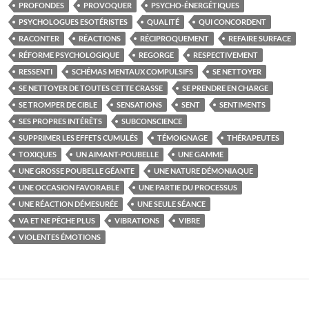
PROFONDES
PROVOQUER
PSYCHO-ÉNERGÉTIQUES
PSYCHOLOGUES ESOTÉRISTES
QUALITÉ
QUI CONCORDENT
RACONTER
RÉACTIONS
RÉCIPROQUEMENT
REFAIRE SURFACE
RÉFORME PSYCHOLOGIQUE
REGORGE
RESPECTIVEMENT
RESSENTI
SCHÉMAS MENTAUX COMPULSIFS
SE NETTOYER
SE NETTOYER DE TOUTES CETTE CRASSE
SE PRENDRE EN CHARGE
SE TROMPER DE CIBLE
SENSATIONS
SENT
SENTIMENTS
SES PROPRES INTÉRÊTS
SUBCONSCIENCE
SUPPRIMER LES EFFETS CUMULÉS
TÉMOIGNAGE
THÉRAPEUTES
TOXIQUES
UN AIMANT-POUBELLE
UNE GAMME
UNE GROSSE POUBELLE GÉANTE
UNE NATURE DÉMONIAQUE
UNE OCCASION FAVORABLE
UNE PARTIE DU PROCESSUS
UNE RÉACTION DÉMESURÉE
UNE SEULE SÉANCE
VA ET NE PÊCHE PLUS
VIBRATIONS
VIBRE
VIOLENTES ÉMOTIONS