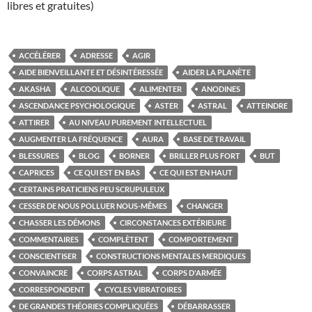
libres et gratuites)
ACCÉLÉRER
ADRESSE
AGIR
AIDE BIENVEILLANTE ET DÉSINTÉRESSÉE
AIDER LA PLANÈTE
AKASHA
ALCOOLIQUE
ALIMENTER
ANODINES
ASCENDANCE PSYCHOLOGIQUE
ASTER
ASTRAL
ATTEINDRE
ATTIRER
AU NIVEAU PUREMENT INTELLECTUEL
AUGMENTER LA FRÉQUENCE
AURA
BASE DE TRAVAIL
BLESSURES
BLOG
BORNER
BRILLER PLUS FORT
BUT
CAPRICES
CE QUI EST EN BAS
CE QUI EST EN HAUT
CERTAINS PRATICIENS PEU SCRUPULEUX
CESSER DE NOUS POLLUER NOUS-MÊMES
CHANGER
CHASSER LES DÉMONS
CIRCONSTANCES EXTÉRIEURE
COMMENTAIRES
COMPLÈTENT
COMPORTEMENT
CONSCIENTISER
CONSTRUCTIONS MENTALES MERDIQUES
CONVAINCRE
CORPS ASTRAL
CORPS D'ARMÉE
CORRESPONDENT
CYCLES VIBRATOIRES
DE GRANDES THÉORIES COMPLIQUÉES
DÉBARRASSER