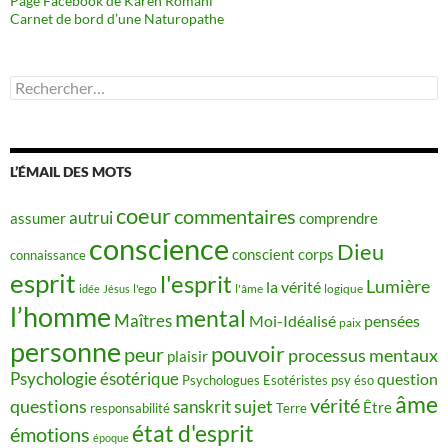
Page Facebook de Karen Romani
Carnet de bord d’une Naturopathe
Rechercher :
L’ÉMAIL DES MOTS
coeur
commentaires
autrui
assumer
comprendre
conscience
Dieu
conscient
corps
connaissance
esprit
l'esprit
Lumière
la vérité
idée
Jésus
l'ego
l'âme
logique
l’homme
mental
Maîtres
Moi-Idéalisé
pensées
paix
personne
pouvoir
peur
processus mentaux
plaisir
Psychologie ésotérique
question
Psychologues Esotéristes
psy éso
âme
vérité
questions
sujet
sanskrit
Être
responsabilité
Terre
état d'esprit
émotions
époque