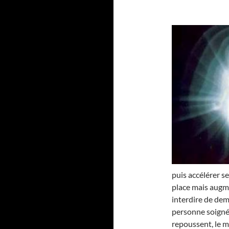
puis accélérer se
place mais augme
interdire de dem
personne soignée.
repoussent, le moi