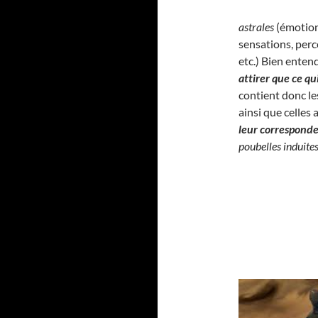
astrales
(émotion
sensations, perc
etc.) Bien enten
attirer que ce q
contient donc l
ainsi que celles
leur correspond
poubelles induite