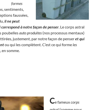
formes
s, sentiments,
eptions faussées,
du,
il ne peut
ui correspond à notre façon de penser
. Le corps astral
es poubelles
auto produites
(nos processus mentaux)
 attirées, justement, par notre façon de penser
et qui
ent
ou qui les complètent. C’est ce qui forme
les
s
, en somme.
C
e fameux
corps
astral
(comme nous