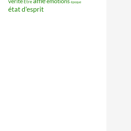
âme
vérité
émotions
Être
époque
état d'esprit