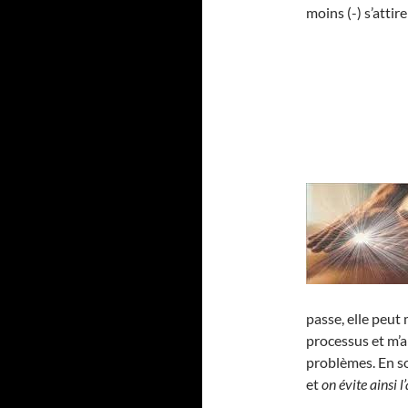
moins (-) s’atti
passe, elle peut
processus et m’a
problèmes. En 
et
on évite ainsi 