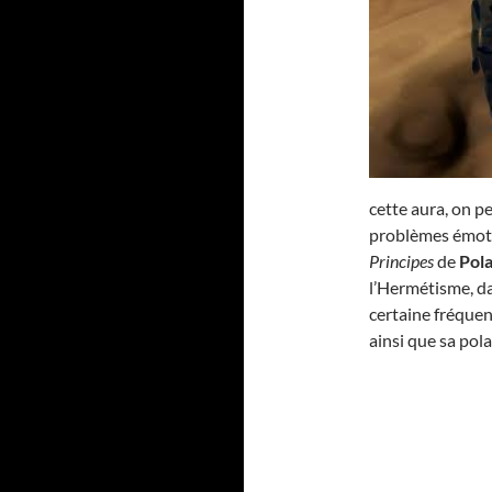
cette aura, on pe
problèmes émotio
Principes
de
Pola
l’Hermétisme, d
certaine fréquen
ainsi que sa pola