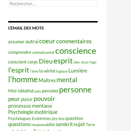
Rechercher :
L’ÉMAIL DES MOTS
coeur
commentaires
autrui
assumer
conscience
comprendre
connaissance
esprit
Dieu
conscient
corps
idée
Jésus
l'ego
l'esprit
Lumière
la vérité
l'âme
logique
l’homme
mental
Maîtres
personne
Moi-Idéalisé
pensées
paix
pouvoir
peur
plaisir
processus mentaux
Psychologie ésotérique
question
Psychologues Esotéristes
psy éso
questions
sujet
sanskrit
responsabilité
Terre