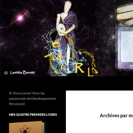
Aller
au
contenu
Recherche
© Vivre Livres! Pour les
passionnés de Développement
Personnel
MES QUATRE PREMIERS LIVRES
Archives par mo