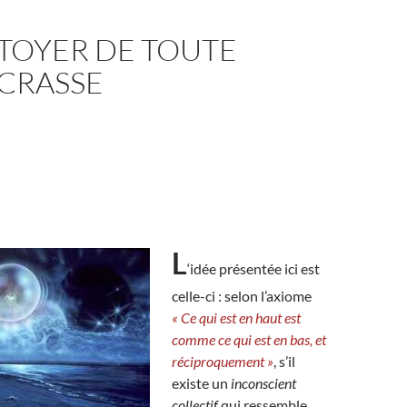
TOYER DE TOUTE
 CRASSE
L
‘idée présentée ici est
celle-ci : selon l’axiome
« Ce qui est en haut est
comme ce qui est en bas, et
réciproquement »
, s’il
existe un
inconscient
collectif
qui ressemble