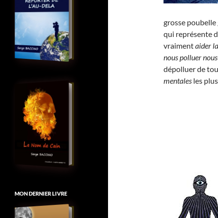
grosse poubelle 
qui représente 
vraiment
aider l
nous polluer no
dépolluer de to
mentales
les plu
MON DERNIER LIVRE