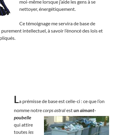
moi-même lorsque j’aide les gens à se
nettoyer, énergétiquement.
Ce témoignage me servira de base de
 purement intellectuel, à savoir l’énoncé des lois et
pliqués.
L
a prémisse de base est celle-ci : ce que l’on
nomme notre
corps astral
est
un aimant-
poubelle
qui attire
toutes
les