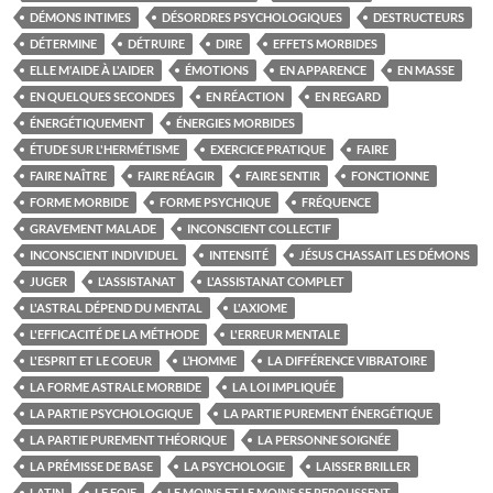
DÉMONS INTIMES
DÉSORDRES PSYCHOLOGIQUES
DESTRUCTEURS
DÉTERMINE
DÉTRUIRE
DIRE
EFFETS MORBIDES
ELLE M'AIDE À L'AIDER
ÉMOTIONS
EN APPARENCE
EN MASSE
EN QUELQUES SECONDES
EN RÉACTION
EN REGARD
ÉNERGÉTIQUEMENT
ÉNERGIES MORBIDES
ÉTUDE SUR L'HERMÉTISME
EXERCICE PRATIQUE
FAIRE
FAIRE NAÎTRE
FAIRE RÉAGIR
FAIRE SENTIR
FONCTIONNE
FORME MORBIDE
FORME PSYCHIQUE
FRÉQUENCE
GRAVEMENT MALADE
INCONSCIENT COLLECTIF
INCONSCIENT INDIVIDUEL
INTENSITÉ
JÉSUS CHASSAIT LES DÉMONS
JUGER
L'ASSISTANAT
L'ASSISTANAT COMPLET
L'ASTRAL DÉPEND DU MENTAL
L'AXIOME
L'EFFICACITÉ DE LA MÉTHODE
L'ERREUR MENTALE
L'ESPRIT ET LE COEUR
L’HOMME
LA DIFFÉRENCE VIBRATOIRE
LA FORME ASTRALE MORBIDE
LA LOI IMPLIQUÉE
LA PARTIE PSYCHOLOGIQUE
LA PARTIE PUREMENT ÉNERGÉTIQUE
LA PARTIE PUREMENT THÉORIQUE
LA PERSONNE SOIGNÉE
LA PRÉMISSE DE BASE
LA PSYCHOLOGIE
LAISSER BRILLER
LATIN
LE FOIE
LE MOINS ET LE MOINS SE REPOUSSENT