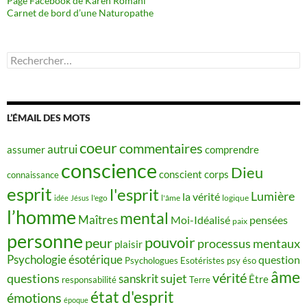
Page Facebook de Karen Romani
Carnet de bord d’une Naturopathe
Rechercher :
L’ÉMAIL DES MOTS
coeur
commentaires
autrui
assumer
comprendre
conscience
Dieu
conscient
corps
connaissance
esprit
l'esprit
Lumière
la vérité
idée
Jésus
l'ego
l'âme
logique
l’homme
mental
Maîtres
Moi-Idéalisé
pensées
paix
personne
pouvoir
peur
processus mentaux
plaisir
Psychologie ésotérique
question
Psychologues Esotéristes
psy éso
âme
vérité
questions
sujet
sanskrit
Être
responsabilité
Terre
état d'esprit
émotions
époque