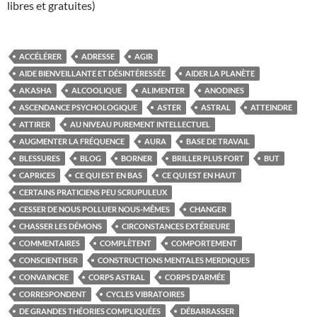
libres et gratuites)
ACCÉLÉRER
ADRESSE
AGIR
AIDE BIENVEILLANTE ET DÉSINTÉRESSÉE
AIDER LA PLANÈTE
AKASHA
ALCOOLIQUE
ALIMENTER
ANODINES
ASCENDANCE PSYCHOLOGIQUE
ASTER
ASTRAL
ATTEINDRE
ATTIRER
AU NIVEAU PUREMENT INTELLECTUEL
AUGMENTER LA FRÉQUENCE
AURA
BASE DE TRAVAIL
BLESSURES
BLOG
BORNER
BRILLER PLUS FORT
BUT
CAPRICES
CE QUI EST EN BAS
CE QUI EST EN HAUT
CERTAINS PRATICIENS PEU SCRUPULEUX
CESSER DE NOUS POLLUER NOUS-MÊMES
CHANGER
CHASSER LES DÉMONS
CIRCONSTANCES EXTÉRIEURE
COMMENTAIRES
COMPLÈTENT
COMPORTEMENT
CONSCIENTISER
CONSTRUCTIONS MENTALES MERDIQUES
CONVAINCRE
CORPS ASTRAL
CORPS D'ARMÉE
CORRESPONDENT
CYCLES VIBRATOIRES
DE GRANDES THÉORIES COMPLIQUÉES
DÉBARRASSER