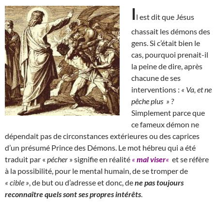
I
l est dit que Jésus
chassait les démons des
gens. Si c’était bien le
cas, pourquoi prenait-il
la peine de dire, après
chacune de ses
interventions :
« Va, et ne
pêche plus » ?
Simplement parce que
ce fameux démon ne
dépendait pas de circonstances extérieures ou des caprices
d’un présumé Prince des Démons. Le mot hébreu qui a été
traduit par «
pécher
» signifie en réalité
«
mal viser
«
et se réfère
à la possibilité, pour le mental humain, de se tromper de
« cible »
, de but ou d’adresse et donc, de
ne pas toujours
reconnaître quels sont ses propres intérêts
.