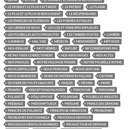
LE MOINS ET LE PLUS S'ATTIRENT
LE PATIENT
LE PLAISIR
LE PLUS ET LE PLUS SE REPOUSSENT
LE RÉCIPIENDAIRE
LES ÉNERGIES DE GUÉRISON
LES FORMES ASTRALES
LES LIBÉRER DE NOUS
LES LOIS ET PRINCIPES IMPLIQUÉS
LES POUBELLES AUTO PRODUITES
LES TIMBRES POSTES
LUMIÈRE
LUMINEUX
MAL VISÉ
MÉDECIN
MÉMORISÉES
MÉTHODE
MOI-IDÉALISÉ
MOT HÉBREU
NATURE
NE CORRESPOND PAS
NE PAS VISER CORRECTEMENT
NOS ABUS PASSÉS
NOS ACTES
NOS PAROLES
NOTRE FAÇON DE PENSER
NOTRE POUBELLE INTIME
NOUS DÉPOLLUER
NOUS PENSONS
NOUS SENTONS
NOUS SUBMERGER
NUIRE DE DIFFÉRENTES FAÇONS
OBTENIR
ŒUVRER EN TOUTE GRATUITÉ
PARLER
PÉCHER
PENSE
PENSÉES
PERCEPTIONS FAUSSÉES
PERCEVOIR
PERSONNE
POLARITÉ
PÔLE OPPOSÉ
POLISSONS
POUBELLES INDUITES
PRÉSENCE
PRÉSOMPTUEUX
PRÉSUMÉ
PRINCE DES DÉMONS
PRINCIPE DE POLARITÉ
PRINCIPE DE VIBRATION
PROBLÈMES
PROBLÈMES ÉMOTIONNELS
PROCESSUS MENTAUX
PROCESSUS MENTAUX MORBIDES
PRODUCTEUR DE DÉMONS