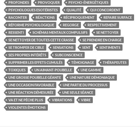
PROFONDES
PROVOQUER
PSYCHO-ÉNERGÉTIQUES
PSYCHOLOGUES ESOTÉRISTES
QUALITÉ
QUI CONCORDENT
RACONTER
RÉACTIONS
RÉCIPROQUEMENT
REFAIRE SURFACE
RÉFORME PSYCHOLOGIQUE
REGORGE
RESPECTIVEMENT
RESSENTI
SCHÉMAS MENTAUX COMPULSIFS
SE NETTOYER
SE NETTOYER DE TOUTES CETTE CRASSE
SE PRENDRE EN CHARGE
SE TROMPER DE CIBLE
SENSATIONS
SENT
SENTIMENTS
SES PROPRES INTÉRÊTS
SUBCONSCIENCE
SUPPRIMER LES EFFETS CUMULÉS
TÉMOIGNAGE
THÉRAPEUTES
TOXIQUES
UN AIMANT-POUBELLE
UNE GAMME
UNE GROSSE POUBELLE GÉANTE
UNE NATURE DÉMONIAQUE
UNE OCCASION FAVORABLE
UNE PARTIE DU PROCESSUS
UNE RÉACTION DÉMESURÉE
UNE SEULE SÉANCE
VA ET NE PÊCHE PLUS
VIBRATIONS
VIBRE
VIOLENTES ÉMOTIONS