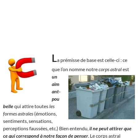
L
a prémisse de base est celle-ci : ce
que l’on nomme notre
corps astral
est
un
aim
ant-
pou
belle
qui attire toutes
les
formes astrales
(émotions,
sentiments, sensations,
perceptions faussées, etc.) Bien entendu,
il ne peut attirer que
ce qui correspond à notre façon de penser
. Le corps astral