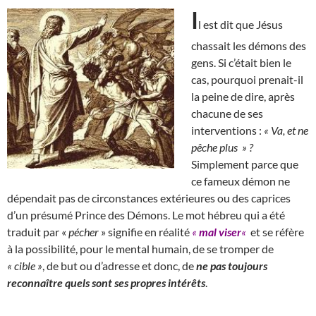
I
l est dit que Jésus
chassait les démons des
gens. Si c’était bien le
cas, pourquoi prenait-il
la peine de dire, après
chacune de ses
interventions :
« Va, et ne
pêche plus » ?
Simplement parce que
ce fameux démon ne
dépendait pas de circonstances extérieures ou des caprices
d’un présumé Prince des Démons. Le mot hébreu qui a été
traduit par «
pécher
» signifie en réalité
«
mal viser
«
et se réfère
à la possibilité, pour le mental humain, de se tromper de
« cible »
, de but ou d’adresse et donc, de
ne pas toujours
reconnaître quels sont ses propres intérêts
.