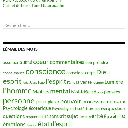
Page Facebook de Karen Romani
Carnet de bord d’une Naturopathe
Rechercher :
L’ÉMAIL DES MOTS
coeur
commentaires
autrui
assumer
comprendre
conscience
Dieu
conscient
corps
connaissance
esprit
l'esprit
Lumière
la vérité
idée
Jésus
l'ego
l'âme
logique
l’homme
mental
Maîtres
Moi-Idéalisé
pensées
paix
personne
pouvoir
peur
processus mentaux
plaisir
Psychologie ésotérique
question
Psychologues Esotéristes
psy éso
âme
vérité
questions
sujet
sanskrit
Être
responsabilité
Terre
état d'esprit
émotions
époque