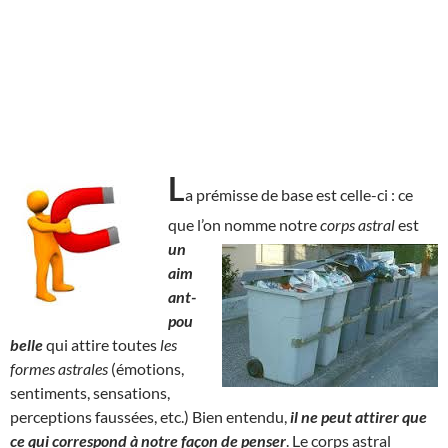
L
a prémisse de base est celle-ci : ce
que l’on nomme notre
corps astral
est
un
aim
ant-
pou
belle
qui attire toutes
les
formes astrales
(émotions,
sentiments, sensations,
perceptions faussées, etc.) Bien entendu,
il ne peut attirer que
ce qui correspond à notre façon de penser
. Le corps astral