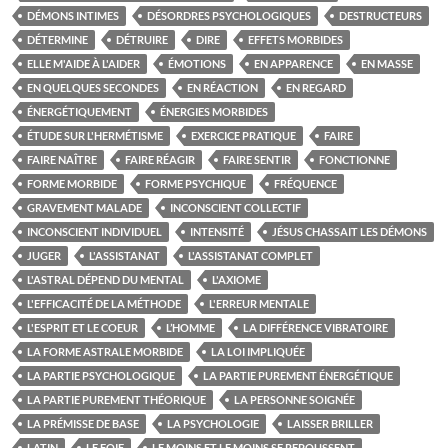
DÉMONS INTIMES
DÉSORDRES PSYCHOLOGIQUES
DESTRUCTEURS
DÉTERMINE
DÉTRUIRE
DIRE
EFFETS MORBIDES
ELLE M'AIDE À L'AIDER
ÉMOTIONS
EN APPARENCE
EN MASSE
EN QUELQUES SECONDES
EN RÉACTION
EN REGARD
ÉNERGÉTIQUEMENT
ÉNERGIES MORBIDES
ÉTUDE SUR L'HERMÉTISME
EXERCICE PRATIQUE
FAIRE
FAIRE NAÎTRE
FAIRE RÉAGIR
FAIRE SENTIR
FONCTIONNE
FORME MORBIDE
FORME PSYCHIQUE
FRÉQUENCE
GRAVEMENT MALADE
INCONSCIENT COLLECTIF
INCONSCIENT INDIVIDUEL
INTENSITÉ
JÉSUS CHASSAIT LES DÉMONS
JUGER
L'ASSISTANAT
L'ASSISTANAT COMPLET
L'ASTRAL DÉPEND DU MENTAL
L'AXIOME
L'EFFICACITÉ DE LA MÉTHODE
L'ERREUR MENTALE
L'ESPRIT ET LE COEUR
L’HOMME
LA DIFFÉRENCE VIBRATOIRE
LA FORME ASTRALE MORBIDE
LA LOI IMPLIQUÉE
LA PARTIE PSYCHOLOGIQUE
LA PARTIE PUREMENT ÉNERGÉTIQUE
LA PARTIE PUREMENT THÉORIQUE
LA PERSONNE SOIGNÉE
LA PRÉMISSE DE BASE
LA PSYCHOLOGIE
LAISSER BRILLER
LATIN
LE FOIE
LE MOINS ET LE MOINS SE REPOUSSENT