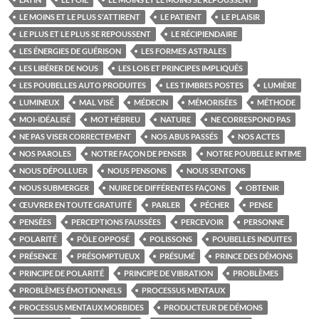
LE MOINS ET LE PLUS S'ATTIRENT
LE PATIENT
LE PLAISIR
LE PLUS ET LE PLUS SE REPOUSSENT
LE RÉCIPIENDAIRE
LES ÉNERGIES DE GUÉRISON
LES FORMES ASTRALES
LES LIBÉRER DE NOUS
LES LOIS ET PRINCIPES IMPLIQUÉS
LES POUBELLES AUTO PRODUITES
LES TIMBRES POSTES
LUMIÈRE
LUMINEUX
MAL VISÉ
MÉDECIN
MÉMORISÉES
MÉTHODE
MOI-IDÉALISÉ
MOT HÉBREU
NATURE
NE CORRESPOND PAS
NE PAS VISER CORRECTEMENT
NOS ABUS PASSÉS
NOS ACTES
NOS PAROLES
NOTRE FAÇON DE PENSER
NOTRE POUBELLE INTIME
NOUS DÉPOLLUER
NOUS PENSONS
NOUS SENTONS
NOUS SUBMERGER
NUIRE DE DIFFÉRENTES FAÇONS
OBTENIR
ŒUVRER EN TOUTE GRATUITÉ
PARLER
PÉCHER
PENSE
PENSÉES
PERCEPTIONS FAUSSÉES
PERCEVOIR
PERSONNE
POLARITÉ
PÔLE OPPOSÉ
POLISSONS
POUBELLES INDUITES
PRÉSENCE
PRÉSOMPTUEUX
PRÉSUMÉ
PRINCE DES DÉMONS
PRINCIPE DE POLARITÉ
PRINCIPE DE VIBRATION
PROBLÈMES
PROBLÈMES ÉMOTIONNELS
PROCESSUS MENTAUX
PROCESSUS MENTAUX MORBIDES
PRODUCTEUR DE DÉMONS