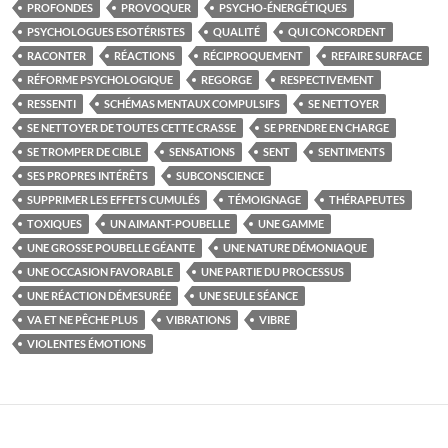
PROFONDES
PROVOQUER
PSYCHO-ÉNERGÉTIQUES
PSYCHOLOGUES ESOTÉRISTES
QUALITÉ
QUI CONCORDENT
RACONTER
RÉACTIONS
RÉCIPROQUEMENT
REFAIRE SURFACE
RÉFORME PSYCHOLOGIQUE
REGORGE
RESPECTIVEMENT
RESSENTI
SCHÉMAS MENTAUX COMPULSIFS
SE NETTOYER
SE NETTOYER DE TOUTES CETTE CRASSE
SE PRENDRE EN CHARGE
SE TROMPER DE CIBLE
SENSATIONS
SENT
SENTIMENTS
SES PROPRES INTÉRÊTS
SUBCONSCIENCE
SUPPRIMER LES EFFETS CUMULÉS
TÉMOIGNAGE
THÉRAPEUTES
TOXIQUES
UN AIMANT-POUBELLE
UNE GAMME
UNE GROSSE POUBELLE GÉANTE
UNE NATURE DÉMONIAQUE
UNE OCCASION FAVORABLE
UNE PARTIE DU PROCESSUS
UNE RÉACTION DÉMESURÉE
UNE SEULE SÉANCE
VA ET NE PÊCHE PLUS
VIBRATIONS
VIBRE
VIOLENTES ÉMOTIONS