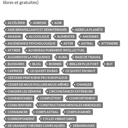
libres et gratuites)
ACCÉLÉRER
ADRESSE
AGIR
AIDE BIENVEILLANTE ET DÉSINTÉRESSÉE
AIDER LA PLANÈTE
AKASHA
ALCOOLIQUE
ALIMENTER
ANODINES
ASCENDANCE PSYCHOLOGIQUE
ASTER
ASTRAL
ATTEINDRE
ATTIRER
AU NIVEAU PUREMENT INTELLECTUEL
AUGMENTER LA FRÉQUENCE
AURA
BASE DE TRAVAIL
BLESSURES
BLOG
BORNER
BRILLER PLUS FORT
BUT
CAPRICES
CE QUI EST EN BAS
CE QUI EST EN HAUT
CERTAINS PRATICIENS PEU SCRUPULEUX
CESSER DE NOUS POLLUER NOUS-MÊMES
CHANGER
CHASSER LES DÉMONS
CIRCONSTANCES EXTÉRIEURE
COMMENTAIRES
COMPLÈTENT
COMPORTEMENT
CONSCIENTISER
CONSTRUCTIONS MENTALES MERDIQUES
CONVAINCRE
CORPS ASTRAL
CORPS D'ARMÉE
CORRESPONDENT
CYCLES VIBRATOIRES
DE GRANDES THÉORIES COMPLIQUÉES
DÉBARRASSER