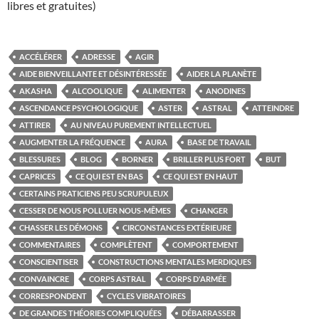
libres et gratuites)
ACCÉLÉRER
ADRESSE
AGIR
AIDE BIENVEILLANTE ET DÉSINTÉRESSÉE
AIDER LA PLANÈTE
AKASHA
ALCOOLIQUE
ALIMENTER
ANODINES
ASCENDANCE PSYCHOLOGIQUE
ASTER
ASTRAL
ATTEINDRE
ATTIRER
AU NIVEAU PUREMENT INTELLECTUEL
AUGMENTER LA FRÉQUENCE
AURA
BASE DE TRAVAIL
BLESSURES
BLOG
BORNER
BRILLER PLUS FORT
BUT
CAPRICES
CE QUI EST EN BAS
CE QUI EST EN HAUT
CERTAINS PRATICIENS PEU SCRUPULEUX
CESSER DE NOUS POLLUER NOUS-MÊMES
CHANGER
CHASSER LES DÉMONS
CIRCONSTANCES EXTÉRIEURE
COMMENTAIRES
COMPLÈTENT
COMPORTEMENT
CONSCIENTISER
CONSTRUCTIONS MENTALES MERDIQUES
CONVAINCRE
CORPS ASTRAL
CORPS D'ARMÉE
CORRESPONDENT
CYCLES VIBRATOIRES
DE GRANDES THÉORIES COMPLIQUÉES
DÉBARRASSER