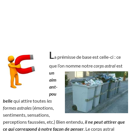
L
a prémisse de base est celle-ci : ce
que l’on nomme notre
corps astral
est
un
aim
ant-
pou
belle
qui attire toutes
les
formes astrales
(émotions,
sentiments, sensations,
perceptions faussées, etc.) Bien entendu,
il ne peut attirer que
ce qui correspond à notre façon de penser
. Le corps astral