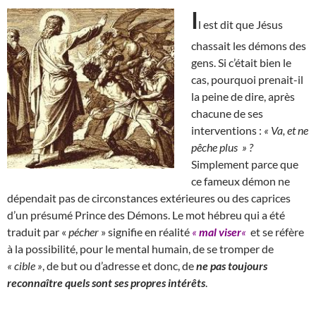
I
l est dit que Jésus
chassait les démons des
gens. Si c’était bien le
cas, pourquoi prenait-il
la peine de dire, après
chacune de ses
interventions :
« Va, et ne
pêche plus » ?
Simplement parce que
ce fameux démon ne
dépendait pas de circonstances extérieures ou des caprices
d’un présumé Prince des Démons. Le mot hébreu qui a été
traduit par «
pécher
» signifie en réalité
«
mal viser
«
et se réfère
à la possibilité, pour le mental humain, de se tromper de
« cible »
, de but ou d’adresse et donc, de
ne pas toujours
reconnaître quels sont ses propres intérêts
.