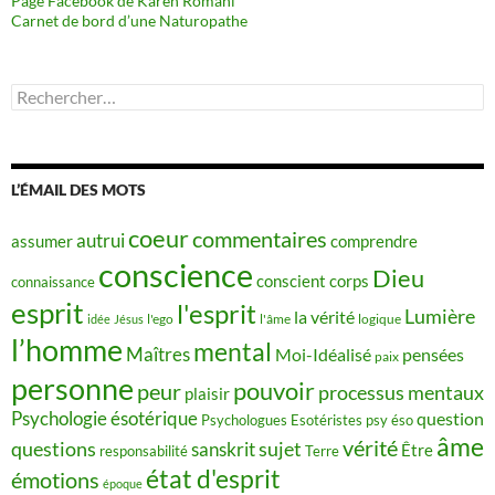
Page Facebook de Karen Romani
Carnet de bord d’une Naturopathe
Rechercher :
L’ÉMAIL DES MOTS
coeur
commentaires
autrui
assumer
comprendre
conscience
Dieu
conscient
corps
connaissance
esprit
l'esprit
Lumière
la vérité
idée
Jésus
l'ego
l'âme
logique
l’homme
mental
Maîtres
Moi-Idéalisé
pensées
paix
personne
pouvoir
peur
processus mentaux
plaisir
Psychologie ésotérique
question
Psychologues Esotéristes
psy éso
âme
vérité
questions
sujet
sanskrit
Être
responsabilité
Terre
état d'esprit
émotions
époque