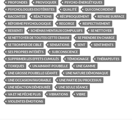
PROFONDES
PROVOQUER
PSYCHO-ÉNERGÉTIQUES
PSYCHOLOGUES ESOTÉRISTES
QUALITÉ
QUI CONCORDENT
RACONTER
RÉACTIONS
RÉCIPROQUEMENT
REFAIRE SURFACE
RÉFORME PSYCHOLOGIQUE
REGORGE
RESPECTIVEMENT
RESSENTI
SCHÉMAS MENTAUX COMPULSIFS
SE NETTOYER
SE NETTOYER DE TOUTES CETTE CRASSE
SE PRENDRE EN CHARGE
SE TROMPER DE CIBLE
SENSATIONS
SENT
SENTIMENTS
SES PROPRES INTÉRÊTS
SUBCONSCIENCE
SUPPRIMER LES EFFETS CUMULÉS
TÉMOIGNAGE
THÉRAPEUTES
TOXIQUES
UN AIMANT-POUBELLE
UNE GAMME
UNE GROSSE POUBELLE GÉANTE
UNE NATURE DÉMONIAQUE
UNE OCCASION FAVORABLE
UNE PARTIE DU PROCESSUS
UNE RÉACTION DÉMESURÉE
UNE SEULE SÉANCE
VA ET NE PÊCHE PLUS
VIBRATIONS
VIBRE
VIOLENTES ÉMOTIONS