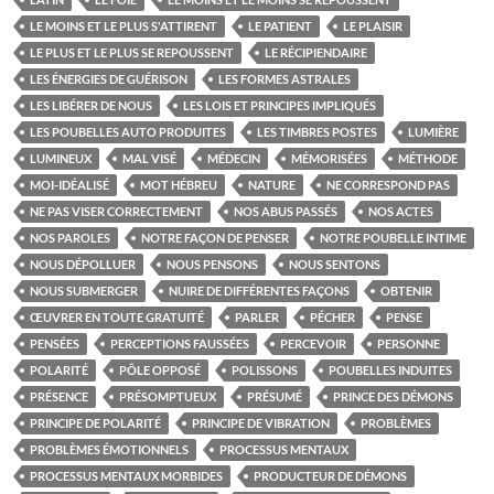
LE MOINS ET LE PLUS S'ATTIRENT
LE PATIENT
LE PLAISIR
LE PLUS ET LE PLUS SE REPOUSSENT
LE RÉCIPIENDAIRE
LES ÉNERGIES DE GUÉRISON
LES FORMES ASTRALES
LES LIBÉRER DE NOUS
LES LOIS ET PRINCIPES IMPLIQUÉS
LES POUBELLES AUTO PRODUITES
LES TIMBRES POSTES
LUMIÈRE
LUMINEUX
MAL VISÉ
MÉDECIN
MÉMORISÉES
MÉTHODE
MOI-IDÉALISÉ
MOT HÉBREU
NATURE
NE CORRESPOND PAS
NE PAS VISER CORRECTEMENT
NOS ABUS PASSÉS
NOS ACTES
NOS PAROLES
NOTRE FAÇON DE PENSER
NOTRE POUBELLE INTIME
NOUS DÉPOLLUER
NOUS PENSONS
NOUS SENTONS
NOUS SUBMERGER
NUIRE DE DIFFÉRENTES FAÇONS
OBTENIR
ŒUVRER EN TOUTE GRATUITÉ
PARLER
PÉCHER
PENSE
PENSÉES
PERCEPTIONS FAUSSÉES
PERCEVOIR
PERSONNE
POLARITÉ
PÔLE OPPOSÉ
POLISSONS
POUBELLES INDUITES
PRÉSENCE
PRÉSOMPTUEUX
PRÉSUMÉ
PRINCE DES DÉMONS
PRINCIPE DE POLARITÉ
PRINCIPE DE VIBRATION
PROBLÈMES
PROBLÈMES ÉMOTIONNELS
PROCESSUS MENTAUX
PROCESSUS MENTAUX MORBIDES
PRODUCTEUR DE DÉMONS