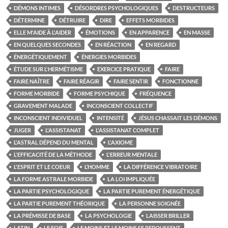
DÉMONS INTIMES
DÉSORDRES PSYCHOLOGIQUES
DESTRUCTEURS
DÉTERMINE
DÉTRUIRE
DIRE
EFFETS MORBIDES
ELLE M'AIDE À L'AIDER
ÉMOTIONS
EN APPARENCE
EN MASSE
EN QUELQUES SECONDES
EN RÉACTION
EN REGARD
ÉNERGÉTIQUEMENT
ÉNERGIES MORBIDES
ÉTUDE SUR L'HERMÉTISME
EXERCICE PRATIQUE
FAIRE
FAIRE NAÎTRE
FAIRE RÉAGIR
FAIRE SENTIR
FONCTIONNE
FORME MORBIDE
FORME PSYCHIQUE
FRÉQUENCE
GRAVEMENT MALADE
INCONSCIENT COLLECTIF
INCONSCIENT INDIVIDUEL
INTENSITÉ
JÉSUS CHASSAIT LES DÉMONS
JUGER
L'ASSISTANAT
L'ASSISTANAT COMPLET
L'ASTRAL DÉPEND DU MENTAL
L'AXIOME
L'EFFICACITÉ DE LA MÉTHODE
L'ERREUR MENTALE
L'ESPRIT ET LE COEUR
L’HOMME
LA DIFFÉRENCE VIBRATOIRE
LA FORME ASTRALE MORBIDE
LA LOI IMPLIQUÉE
LA PARTIE PSYCHOLOGIQUE
LA PARTIE PUREMENT ÉNERGÉTIQUE
LA PARTIE PUREMENT THÉORIQUE
LA PERSONNE SOIGNÉE
LA PRÉMISSE DE BASE
LA PSYCHOLOGIE
LAISSER BRILLER
LATIN
LE FOIE
LE MOINS ET LE MOINS SE REPOUSSENT