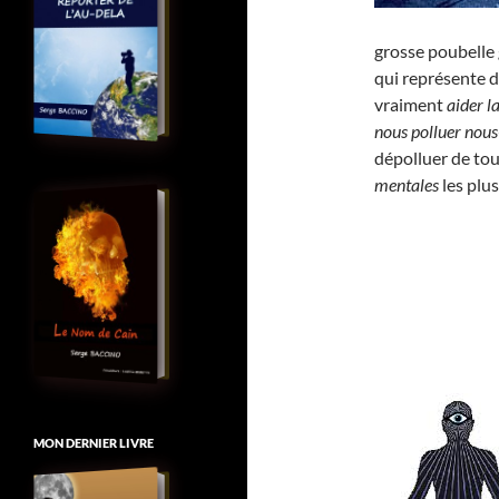
grosse poubelle 
qui représente 
vraiment
aider l
nous polluer no
dépolluer de to
mentales
les plu
MON DERNIER LIVRE