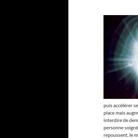
puis accélérer se
place mais augme
interdire de dem
personne soignée.
repoussent, le moi