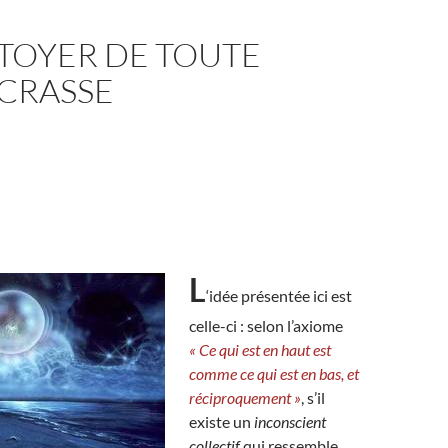
TOYER DE TOUTE
 CRASSE
L
‘idée présentée ici est
celle-ci : selon l’axiome
« Ce qui est en haut est
comme ce qui est en bas, et
réciproquement »
, s’il
existe un
inconscient
collectif
qui ressemble