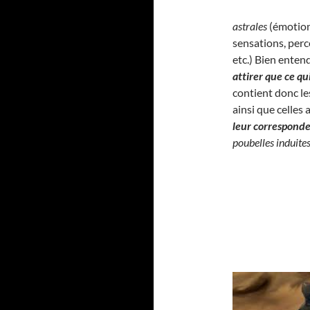
astrales
(émotion
sensations, perc
etc.) Bien enten
attirer que ce q
contient donc l
ainsi que celles
leur correspond
poubelles induite