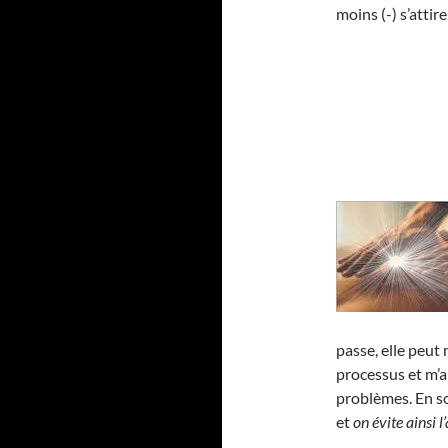
moins (-) s’atti
passe, elle peut
processus et m’a
problèmes. En 
et
on évite ainsi 