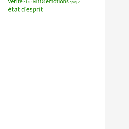
âme
vérité
émotions
Être
époque
état d'esprit