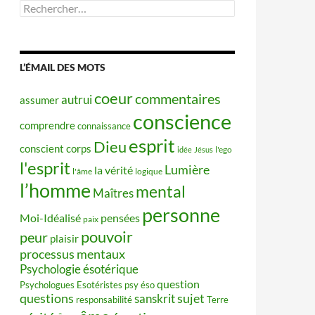
Rechercher :
L’ÉMAIL DES MOTS
coeur
commentaires
autrui
assumer
conscience
comprendre
connaissance
esprit
Dieu
conscient
corps
idée
Jésus
l'ego
l'esprit
Lumière
la vérité
l'âme
logique
l’homme
mental
Maîtres
personne
Moi-Idéalisé
pensées
paix
pouvoir
peur
plaisir
processus mentaux
Psychologie ésotérique
question
Psychologues Esotéristes
psy éso
questions
sujet
sanskrit
responsabilité
Terre