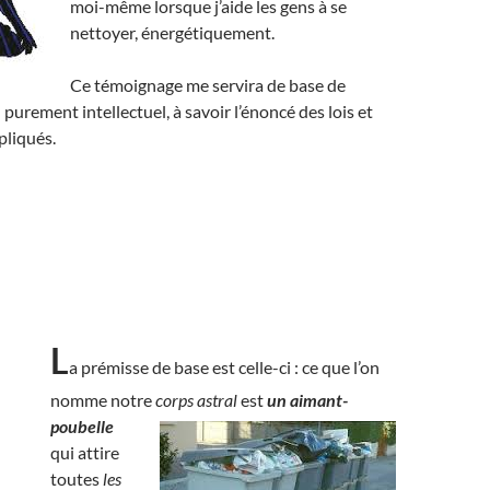
moi-même lorsque j’aide les gens à se
nettoyer, énergétiquement.
Ce témoignage me servira de base de
 purement intellectuel, à savoir l’énoncé des lois et
pliqués.
L
a prémisse de base est celle-ci : ce que l’on
nomme notre
corps astral
est
un aimant-
poubelle
qui attire
toutes
les