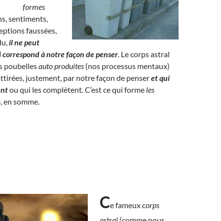
formes
s, sentiments,
eptions faussées,
du,
il ne peut
ui correspond à notre façon de penser
. Le corps astral
es poubelles
auto produites
(nos processus mentaux)
 attirées, justement, par notre façon de penser
et qui
ent
ou qui les complètent. C’est ce qui forme
les
s
, en somme.
C
e fameux
corps
astral
(comme nous