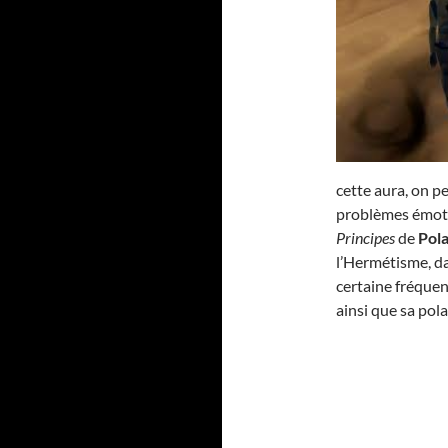
cette aura, on pe
problèmes émotio
Principes
de
Pola
l’Hermétisme, d
certaine fréquen
ainsi que sa pola