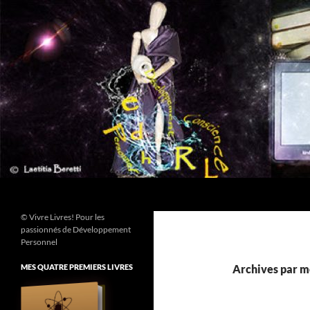
Aller
au
contenu
Recherche
© Vivre Livres! Pour les
passionnés de Développement
Personnel
MES QUATRE PREMIERS LIVRES
Archives par mo