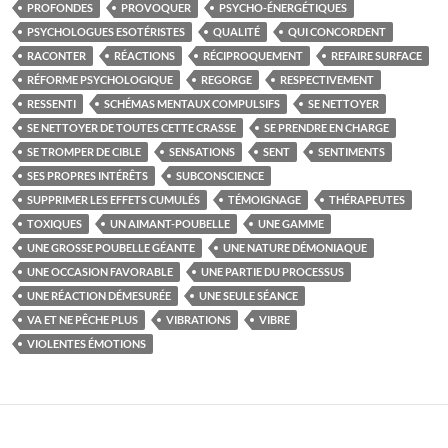
PROFONDES
PROVOQUER
PSYCHO-ÉNERGÉTIQUES
PSYCHOLOGUES ESOTÉRISTES
QUALITÉ
QUI CONCORDENT
RACONTER
RÉACTIONS
RÉCIPROQUEMENT
REFAIRE SURFACE
RÉFORME PSYCHOLOGIQUE
REGORGE
RESPECTIVEMENT
RESSENTI
SCHÉMAS MENTAUX COMPULSIFS
SE NETTOYER
SE NETTOYER DE TOUTES CETTE CRASSE
SE PRENDRE EN CHARGE
SE TROMPER DE CIBLE
SENSATIONS
SENT
SENTIMENTS
SES PROPRES INTÉRÊTS
SUBCONSCIENCE
SUPPRIMER LES EFFETS CUMULÉS
TÉMOIGNAGE
THÉRAPEUTES
TOXIQUES
UN AIMANT-POUBELLE
UNE GAMME
UNE GROSSE POUBELLE GÉANTE
UNE NATURE DÉMONIAQUE
UNE OCCASION FAVORABLE
UNE PARTIE DU PROCESSUS
UNE RÉACTION DÉMESURÉE
UNE SEULE SÉANCE
VA ET NE PÊCHE PLUS
VIBRATIONS
VIBRE
VIOLENTES ÉMOTIONS