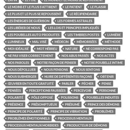
LE MOINS ET LE PLUS S'ATTIRENT
LE PATIENT
LE PLAISIR
LE PLUS ET LE PLUS SE REPOUSSENT
LE RÉCIPIENDAIRE
LES ÉNERGIES DE GUÉRISON
LES FORMES ASTRALES
LES LIBÉRER DE NOUS
LES LOIS ET PRINCIPES IMPLIQUÉS
LES POUBELLES AUTO PRODUITES
LES TIMBRES POSTES
LUMIÈRE
LUMINEUX
MAL VISÉ
MÉDECIN
MÉMORISÉES
MÉTHODE
MOI-IDÉALISÉ
MOT HÉBREU
NATURE
NE CORRESPOND PAS
NE PAS VISER CORRECTEMENT
NOS ABUS PASSÉS
NOS ACTES
NOS PAROLES
NOTRE FAÇON DE PENSER
NOTRE POUBELLE INTIME
NOUS DÉPOLLUER
NOUS PENSONS
NOUS SENTONS
NOUS SUBMERGER
NUIRE DE DIFFÉRENTES FAÇONS
OBTENIR
ŒUVRER EN TOUTE GRATUITÉ
PARLER
PÉCHER
PENSE
PENSÉES
PERCEPTIONS FAUSSÉES
PERCEVOIR
PERSONNE
POLARITÉ
PÔLE OPPOSÉ
POLISSONS
POUBELLES INDUITES
PRÉSENCE
PRÉSOMPTUEUX
PRÉSUMÉ
PRINCE DES DÉMONS
PRINCIPE DE POLARITÉ
PRINCIPE DE VIBRATION
PROBLÈMES
PROBLÈMES ÉMOTIONNELS
PROCESSUS MENTAUX
PROCESSUS MENTAUX MORBIDES
PRODUCTEUR DE DÉMONS