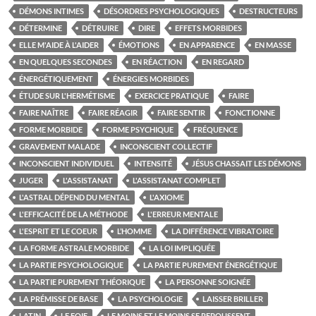
DÉMONS INTIMES
DÉSORDRES PSYCHOLOGIQUES
DESTRUCTEURS
DÉTERMINE
DÉTRUIRE
DIRE
EFFETS MORBIDES
ELLE M'AIDE À L'AIDER
ÉMOTIONS
EN APPARENCE
EN MASSE
EN QUELQUES SECONDES
EN RÉACTION
EN REGARD
ÉNERGÉTIQUEMENT
ÉNERGIES MORBIDES
ÉTUDE SUR L'HERMÉTISME
EXERCICE PRATIQUE
FAIRE
FAIRE NAÎTRE
FAIRE RÉAGIR
FAIRE SENTIR
FONCTIONNE
FORME MORBIDE
FORME PSYCHIQUE
FRÉQUENCE
GRAVEMENT MALADE
INCONSCIENT COLLECTIF
INCONSCIENT INDIVIDUEL
INTENSITÉ
JÉSUS CHASSAIT LES DÉMONS
JUGER
L'ASSISTANAT
L'ASSISTANAT COMPLET
L'ASTRAL DÉPEND DU MENTAL
L'AXIOME
L'EFFICACITÉ DE LA MÉTHODE
L'ERREUR MENTALE
L'ESPRIT ET LE COEUR
L’HOMME
LA DIFFÉRENCE VIBRATOIRE
LA FORME ASTRALE MORBIDE
LA LOI IMPLIQUÉE
LA PARTIE PSYCHOLOGIQUE
LA PARTIE PUREMENT ÉNERGÉTIQUE
LA PARTIE PUREMENT THÉORIQUE
LA PERSONNE SOIGNÉE
LA PRÉMISSE DE BASE
LA PSYCHOLOGIE
LAISSER BRILLER
LATIN
LE FOIE
LE MOINS ET LE MOINS SE REPOUSSENT