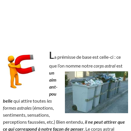
L
a prémisse de base est celle-ci : ce
que l’on nomme notre
corps astral
est
un
aim
ant-
pou
belle
qui attire toutes
les
formes astrales
(émotions,
sentiments, sensations,
perceptions faussées, etc.) Bien entendu,
il ne peut attirer que
ce qui correspond à notre façon de penser
. Le corps astral