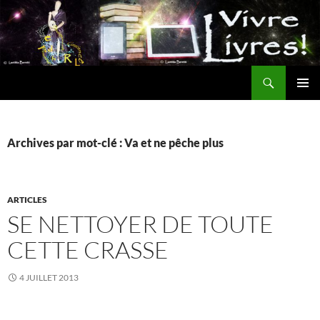
Aller
au
contenu
Recherche
MENU
PRINCI
Archives par mot-clé : Va et ne pêche plus
ARTICLES
SE NETTOYER DE TOUTE
CETTE CRASSE
4 JUILLET 2013