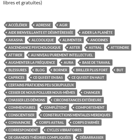
libres et gratuites)
ACCÉLÉRER
ADRESSE
AGIR
AIDE BIENVEILLANTE ET DÉSINTÉRESSÉE
AIDER LA PLANÈTE
AKASHA
ALCOOLIQUE
ALIMENTER
ANODINES
ASCENDANCE PSYCHOLOGIQUE
ASTER
ASTRAL
ATTEINDRE
ATTIRER
AU NIVEAU PUREMENT INTELLECTUEL
AUGMENTER LA FRÉQUENCE
AURA
BASE DE TRAVAIL
BLESSURES
BLOG
BORNER
BRILLER PLUS FORT
BUT
CAPRICES
CE QUI EST EN BAS
CE QUI EST EN HAUT
CERTAINS PRATICIENS PEU SCRUPULEUX
CESSER DE NOUS POLLUER NOUS-MÊMES
CHANGER
CHASSER LES DÉMONS
CIRCONSTANCES EXTÉRIEURE
COMMENTAIRES
COMPLÈTENT
COMPORTEMENT
CONSCIENTISER
CONSTRUCTIONS MENTALES MERDIQUES
CONVAINCRE
CORPS ASTRAL
CORPS D'ARMÉE
CORRESPONDENT
CYCLES VIBRATOIRES
DE GRANDES THÉORIES COMPLIQUÉES
DÉBARRASSER