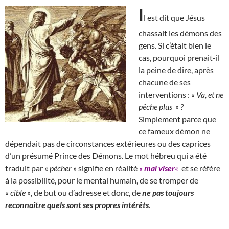
I
l est dit que Jésus
chassait les démons des
gens. Si c’était bien le
cas, pourquoi prenait-il
la peine de dire, après
chacune de ses
interventions :
« Va, et ne
pêche plus » ?
Simplement parce que
ce fameux démon ne
dépendait pas de circonstances extérieures ou des caprices
d’un présumé Prince des Démons. Le mot hébreu qui a été
traduit par «
pécher
» signifie en réalité
«
mal viser
«
et se réfère
à la possibilité, pour le mental humain, de se tromper de
« cible »
, de but ou d’adresse et donc, de
ne pas toujours
reconnaître quels sont ses propres intérêts
.