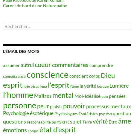
Page Facebook de Karen Romani
Carnet de bord d’une Naturopathe
Rechercher :
L’ÉMAIL DES MOTS
coeur
commentaires
autrui
assumer
comprendre
conscience
Dieu
conscient
corps
connaissance
esprit
l'esprit
Lumière
la vérité
idée
Jésus
l'ego
l'âme
logique
l’homme
mental
Maîtres
Moi-Idéalisé
pensées
paix
personne
pouvoir
peur
processus mentaux
plaisir
Psychologie ésotérique
question
Psychologues Esotéristes
psy éso
âme
vérité
questions
sujet
sanskrit
Être
responsabilité
Terre
état d'esprit
émotions
époque