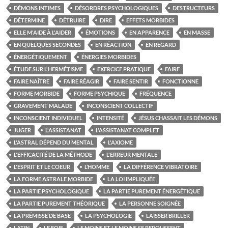
DÉMONS INTIMES
DÉSORDRES PSYCHOLOGIQUES
DESTRUCTEURS
DÉTERMINE
DÉTRUIRE
DIRE
EFFETS MORBIDES
ELLE M'AIDE À L'AIDER
ÉMOTIONS
EN APPARENCE
EN MASSE
EN QUELQUES SECONDES
EN RÉACTION
EN REGARD
ÉNERGÉTIQUEMENT
ÉNERGIES MORBIDES
ÉTUDE SUR L'HERMÉTISME
EXERCICE PRATIQUE
FAIRE
FAIRE NAÎTRE
FAIRE RÉAGIR
FAIRE SENTIR
FONCTIONNE
FORME MORBIDE
FORME PSYCHIQUE
FRÉQUENCE
GRAVEMENT MALADE
INCONSCIENT COLLECTIF
INCONSCIENT INDIVIDUEL
INTENSITÉ
JÉSUS CHASSAIT LES DÉMONS
JUGER
L'ASSISTANAT
L'ASSISTANAT COMPLET
L'ASTRAL DÉPEND DU MENTAL
L'AXIOME
L'EFFICACITÉ DE LA MÉTHODE
L'ERREUR MENTALE
L'ESPRIT ET LE COEUR
L’HOMME
LA DIFFÉRENCE VIBRATOIRE
LA FORME ASTRALE MORBIDE
LA LOI IMPLIQUÉE
LA PARTIE PSYCHOLOGIQUE
LA PARTIE PUREMENT ÉNERGÉTIQUE
LA PARTIE PUREMENT THÉORIQUE
LA PERSONNE SOIGNÉE
LA PRÉMISSE DE BASE
LA PSYCHOLOGIE
LAISSER BRILLER
LATIN
LE FOIE
LE MOINS ET LE MOINS SE REPOUSSENT