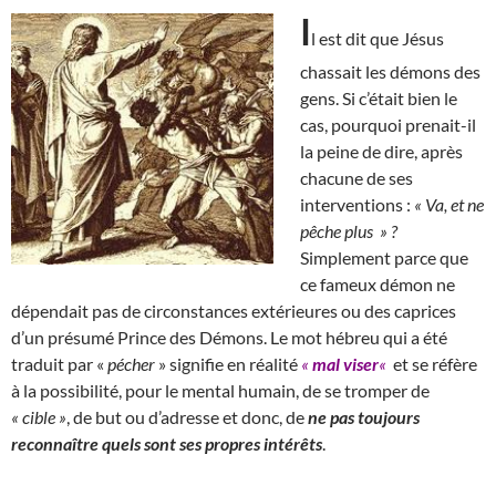
I
l est dit que Jésus
chassait les démons des
gens. Si c’était bien le
cas, pourquoi prenait-il
la peine de dire, après
chacune de ses
interventions :
« Va, et ne
pêche plus » ?
Simplement parce que
ce fameux démon ne
dépendait pas de circonstances extérieures ou des caprices
d’un présumé Prince des Démons. Le mot hébreu qui a été
traduit par «
pécher
» signifie en réalité
«
mal viser
«
et se réfère
à la possibilité, pour le mental humain, de se tromper de
« cible »
, de but ou d’adresse et donc, de
ne pas toujours
reconnaître quels sont ses propres intérêts
.