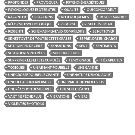
PROFONDES
PROVOQUER
PSYCHO-ÉNERGÉTIQUES
PSYCHOLOGUES ESOTÉRISTES
QUALITÉ
QUI CONCORDENT
RACONTER
RÉACTIONS
RÉCIPROQUEMENT
REFAIRE SURFACE
RÉFORME PSYCHOLOGIQUE
REGORGE
RESPECTIVEMENT
RESSENTI
SCHÉMAS MENTAUX COMPULSIFS
SE NETTOYER
SE NETTOYER DE TOUTES CETTE CRASSE
SE PRENDRE EN CHARGE
SE TROMPER DE CIBLE
SENSATIONS
SENT
SENTIMENTS
SES PROPRES INTÉRÊTS
SUBCONSCIENCE
SUPPRIMER LES EFFETS CUMULÉS
TÉMOIGNAGE
THÉRAPEUTES
TOXIQUES
UN AIMANT-POUBELLE
UNE GAMME
UNE GROSSE POUBELLE GÉANTE
UNE NATURE DÉMONIAQUE
UNE OCCASION FAVORABLE
UNE PARTIE DU PROCESSUS
UNE RÉACTION DÉMESURÉE
UNE SEULE SÉANCE
VA ET NE PÊCHE PLUS
VIBRATIONS
VIBRE
VIOLENTES ÉMOTIONS