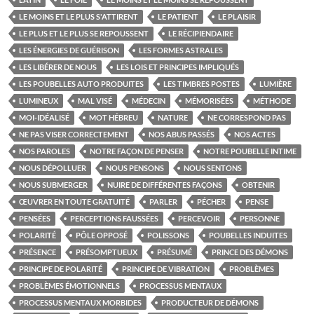
LE MOINS ET LE PLUS S'ATTIRENT
LE PATIENT
LE PLAISIR
LE PLUS ET LE PLUS SE REPOUSSENT
LE RÉCIPIENDAIRE
LES ÉNERGIES DE GUÉRISON
LES FORMES ASTRALES
LES LIBÉRER DE NOUS
LES LOIS ET PRINCIPES IMPLIQUÉS
LES POUBELLES AUTO PRODUITES
LES TIMBRES POSTES
LUMIÈRE
LUMINEUX
MAL VISÉ
MÉDECIN
MÉMORISÉES
MÉTHODE
MOI-IDÉALISÉ
MOT HÉBREU
NATURE
NE CORRESPOND PAS
NE PAS VISER CORRECTEMENT
NOS ABUS PASSÉS
NOS ACTES
NOS PAROLES
NOTRE FAÇON DE PENSER
NOTRE POUBELLE INTIME
NOUS DÉPOLLUER
NOUS PENSONS
NOUS SENTONS
NOUS SUBMERGER
NUIRE DE DIFFÉRENTES FAÇONS
OBTENIR
ŒUVRER EN TOUTE GRATUITÉ
PARLER
PÉCHER
PENSE
PENSÉES
PERCEPTIONS FAUSSÉES
PERCEVOIR
PERSONNE
POLARITÉ
PÔLE OPPOSÉ
POLISSONS
POUBELLES INDUITES
PRÉSENCE
PRÉSOMPTUEUX
PRÉSUMÉ
PRINCE DES DÉMONS
PRINCIPE DE POLARITÉ
PRINCIPE DE VIBRATION
PROBLÈMES
PROBLÈMES ÉMOTIONNELS
PROCESSUS MENTAUX
PROCESSUS MENTAUX MORBIDES
PRODUCTEUR DE DÉMONS