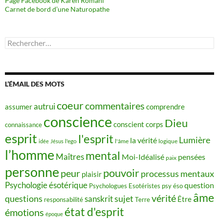
Page Facebook de Karen Romani
Carnet de bord d’une Naturopathe
Rechercher :
L’ÉMAIL DES MOTS
coeur
commentaires
autrui
assumer
comprendre
conscience
Dieu
conscient
corps
connaissance
esprit
l'esprit
Lumière
la vérité
idée
Jésus
l'ego
l'âme
logique
l’homme
mental
Maîtres
Moi-Idéalisé
pensées
paix
personne
pouvoir
peur
processus mentaux
plaisir
Psychologie ésotérique
question
Psychologues Esotéristes
psy éso
âme
vérité
questions
sujet
sanskrit
Être
responsabilité
Terre
état d'esprit
émotions
époque