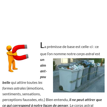
L
a prémisse de base est celle-ci : ce
que l’on nomme notre
corps astral
est
un
aim
ant-
pou
belle
qui attire toutes
les
formes astrales
(émotions,
sentiments, sensations,
perceptions faussées, etc.) Bien entendu,
il ne peut attirer que
ce qui correspond à notre façon de penser
. Le corps astral