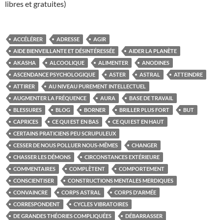
libres et gratuites)
ACCÉLÉRER
ADRESSE
AGIR
AIDE BIENVEILLANTE ET DÉSINTÉRESSÉE
AIDER LA PLANÈTE
AKASHA
ALCOOLIQUE
ALIMENTER
ANODINES
ASCENDANCE PSYCHOLOGIQUE
ASTER
ASTRAL
ATTEINDRE
ATTIRER
AU NIVEAU PUREMENT INTELLECTUEL
AUGMENTER LA FRÉQUENCE
AURA
BASE DE TRAVAIL
BLESSURES
BLOG
BORNER
BRILLER PLUS FORT
BUT
CAPRICES
CE QUI EST EN BAS
CE QUI EST EN HAUT
CERTAINS PRATICIENS PEU SCRUPULEUX
CESSER DE NOUS POLLUER NOUS-MÊMES
CHANGER
CHASSER LES DÉMONS
CIRCONSTANCES EXTÉRIEURE
COMMENTAIRES
COMPLÈTENT
COMPORTEMENT
CONSCIENTISER
CONSTRUCTIONS MENTALES MERDIQUES
CONVAINCRE
CORPS ASTRAL
CORPS D'ARMÉE
CORRESPONDENT
CYCLES VIBRATOIRES
DE GRANDES THÉORIES COMPLIQUÉES
DÉBARRASSER