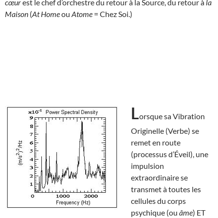
cœur
est le chef d’orchestre du retour à la Source, du retour à
la
Maison
(
At Home
ou
Atome
= Chez Soi.)
L
orsque sa Vibration
Originelle (Verbe) se
remet en route
(processus d’Éveil), une
impulsion
extraordinaire se
transmet à toutes les
cellules du corps
psychique (ou
âme
) ET