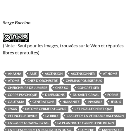
Serge Baccino
(Note : Sauf pour les images, trouvées sur le Web et réputées
libres et gratuites)
AKASHA
ÂME
ASCENSION
ASCENSIONNER
AT HOME
ATOME
CHEF D'ORCHESTRE
CHEMINS POUSSIÉREUX
CHERCHEURS DE LUMIÈRE
CHEZ SOI
CONCRÉTISER
CORPS PSYCHIQUE
DIMENSIONS
DU SAINT-GRAAL
FORME
GAUTAMA
GÉNÉRATIONS
HUMANITÉ
INVISIBLE
JE SUIS
JÉSUS
L'ATOME GERME DU COEUR
L'ÉTINCELLE CHRISTIQUE
L'ÉTINCELLE DIVINE
LA BIBLE
LA CLEF DE LA VÉRITABLE ASCENSION
LA COUPE DU SANG ROYAL
LA PLUS HAUTE FORME D'INITIATION
LA SPLENDEUR DE LA RÉALISATION DU SOI
LUMIÈRE
MANIFESTER