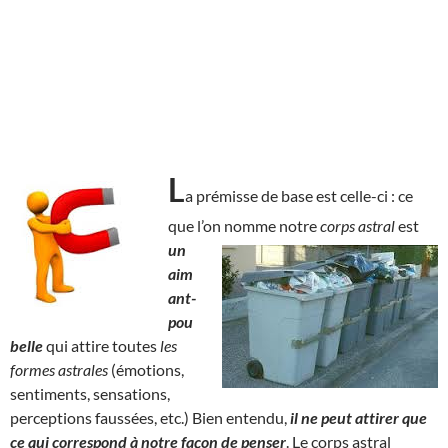
L
a prémisse de base est celle-ci : ce
que l’on nomme notre
corps astral
est
un
aim
ant-
pou
belle
qui attire toutes
les
formes astrales
(émotions,
sentiments, sensations,
perceptions faussées, etc.) Bien entendu,
il ne peut attirer que
ce qui correspond à notre façon de penser
. Le corps astral