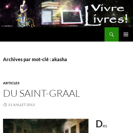
Aller
au
contenu
Recherche
MENU
PRINCI
Archives par mot-clé : akasha
ARTICLES
DU SAINT-GRAAL
11 JUILLET 2013
D
es