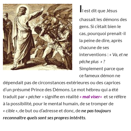
I
l est dit que Jésus
chassait les démons des
gens. Si c’était bien le
cas, pourquoi prenait-il
la peine de dire, après
chacune de ses
interventions :
« Va, et ne
pêche plus » ?
Simplement parce que
ce fameux démon ne
dépendait pas de circonstances extérieures ou des caprices
d’un présumé Prince des Démons. Le mot hébreu qui a été
traduit par «
pécher
» signifie en réalité
«
mal viser
«
et se réfère
à la possibilité, pour le mental humain, de se tromper de
« cible »
, de but ou d’adresse et donc, de
ne pas toujours
reconnaître quels sont ses propres intérêts
.