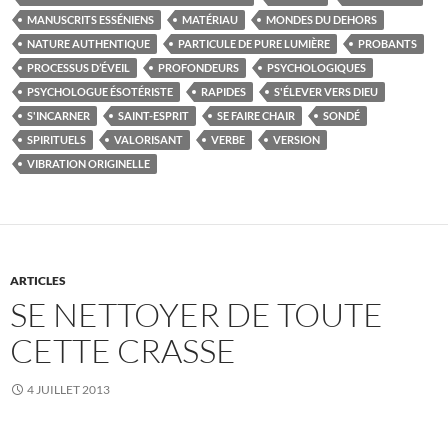
MANUSCRITS ESSÉNIENS
MATÉRIAU
MONDES DU DEHORS
NATURE AUTHENTIQUE
PARTICULE DE PURE LUMIÈRE
PROBANTS
PROCESSUS D’ÉVEIL
PROFONDEURS
PSYCHOLOGIQUES
PSYCHOLOGUE ÉSOTÉRISTE
RAPIDES
S'ÉLEVER VERS DIEU
S'INCARNER
SAINT-ESPRIT
SE FAIRE CHAIR
SONDÉ
SPIRITUELS
VALORISANT
VERBE
VERSION
VIBRATION ORIGINELLE
ARTICLES
SE NETTOYER DE TOUTE
CETTE CRASSE
4 JUILLET 2013