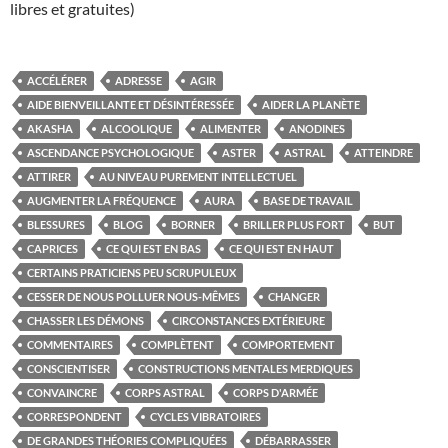
libres et gratuites)
ACCÉLÉRER
ADRESSE
AGIR
AIDE BIENVEILLANTE ET DÉSINTÉRESSÉE
AIDER LA PLANÈTE
AKASHA
ALCOOLIQUE
ALIMENTER
ANODINES
ASCENDANCE PSYCHOLOGIQUE
ASTER
ASTRAL
ATTEINDRE
ATTIRER
AU NIVEAU PUREMENT INTELLECTUEL
AUGMENTER LA FRÉQUENCE
AURA
BASE DE TRAVAIL
BLESSURES
BLOG
BORNER
BRILLER PLUS FORT
BUT
CAPRICES
CE QUI EST EN BAS
CE QUI EST EN HAUT
CERTAINS PRATICIENS PEU SCRUPULEUX
CESSER DE NOUS POLLUER NOUS-MÊMES
CHANGER
CHASSER LES DÉMONS
CIRCONSTANCES EXTÉRIEURE
COMMENTAIRES
COMPLÈTENT
COMPORTEMENT
CONSCIENTISER
CONSTRUCTIONS MENTALES MERDIQUES
CONVAINCRE
CORPS ASTRAL
CORPS D'ARMÉE
CORRESPONDENT
CYCLES VIBRATOIRES
DE GRANDES THÉORIES COMPLIQUÉES
DÉBARRASSER