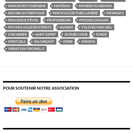
MANUSCRITS ESSÉNIENS
MATÉRIAU
MONDES DU DEHORS
NATURE AUTHENTIQUE
PARTICULE DE PURE LUMIÈRE
PROBANTS
PROCESSUS D’ÉVEIL
PROFONDEURS
PSYCHOLOGIQUES
PSYCHOLOGUE ÉSOTÉRISTE
RAPIDES
S'ÉLEVER VERS DIEU
S'INCARNER
SAINT-ESPRIT
SE FAIRE CHAIR
SONDÉ
SPIRITUELS
VALORISANT
VERBE
VERSION
VIBRATION ORIGINELLE
POUR SOUTENIR NOTRE ASSOCIATION