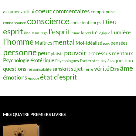
coeur
commentaires
autrui
assumer
comprendre
conscience
Dieu
conscient
corps
connaissance
esprit
l'esprit
Lumière
la vérité
idée
Jésus
l'ego
l'âme
logique
l’homme
mental
Maîtres
Moi-Idéalisé
pensées
paix
personne
pouvoir
peur
processus mentaux
plaisir
Psychologie ésotérique
question
Psychologues Esotéristes
psy éso
âme
vérité
questions
sujet
sanskrit
Être
responsabilité
Terre
état d'esprit
émotions
époque
MES QUATRE PREMIERS LIVRES