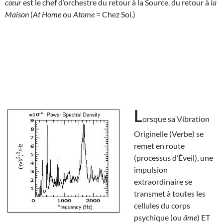
cœur
est le chef d’orchestre du retour à la Source, du retour à
la
Maison
(
At Home
ou
Atome
= Chez Soi.)
L
orsque sa Vibration
Originelle (Verbe) se
remet en route
(processus d’Éveil), une
impulsion
extraordinaire se
transmet à toutes les
cellules du corps
psychique (ou
âme
) ET