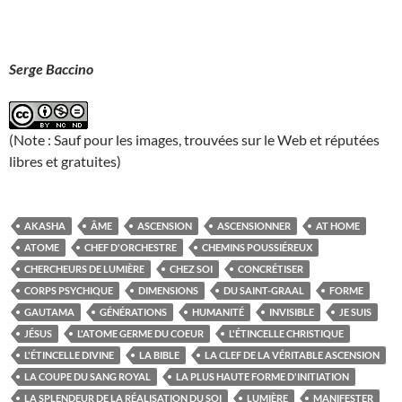
Serge Baccino
(Note : Sauf pour les images, trouvées sur le Web et réputées
libres et gratuites)
AKASHA
ÂME
ASCENSION
ASCENSIONNER
AT HOME
ATOME
CHEF D'ORCHESTRE
CHEMINS POUSSIÉREUX
CHERCHEURS DE LUMIÈRE
CHEZ SOI
CONCRÉTISER
CORPS PSYCHIQUE
DIMENSIONS
DU SAINT-GRAAL
FORME
GAUTAMA
GÉNÉRATIONS
HUMANITÉ
INVISIBLE
JE SUIS
JÉSUS
L'ATOME GERME DU COEUR
L'ÉTINCELLE CHRISTIQUE
L'ÉTINCELLE DIVINE
LA BIBLE
LA CLEF DE LA VÉRITABLE ASCENSION
LA COUPE DU SANG ROYAL
LA PLUS HAUTE FORME D'INITIATION
LA SPLENDEUR DE LA RÉALISATION DU SOI
LUMIÈRE
MANIFESTER