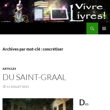
Aller
au
contenu
Recherche
MENU
PRINCI
Archives par mot-clé : concrétiser
ARTICLES
DU SAINT-GRAAL
11 JUILLET 2013
D
es