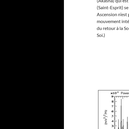
(Akasha) qui est
(Saint-Esprit) se
Ascension n’est
mouvement intér
du retour à la S
Soi.)