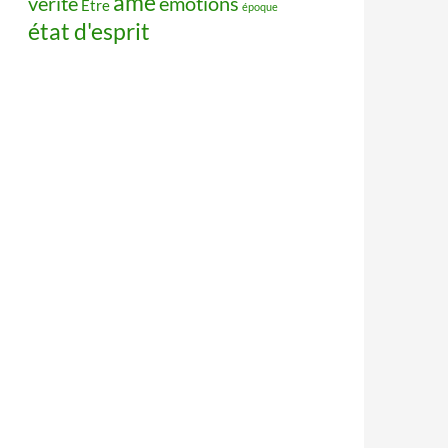
âme
vérité
émotions
Être
époque
état d'esprit