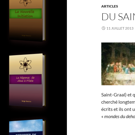
ARTICLES
DU SAI
11 JUILLET 2013
Saint-Graal) et 
cherché longtemp
écrits et ils on
«
mondes du deho