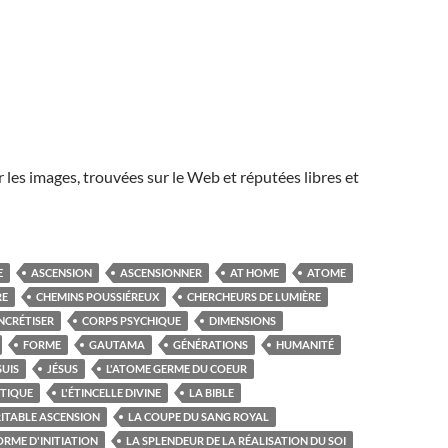
r les images, trouvées sur le Web et réputées libres et
E
ASCENSION
ASCENSIONNER
AT HOME
ATOME
RE
CHEMINS POUSSIÉREUX
CHERCHEURS DE LUMIÈRE
NCRÉTISER
CORPS PSYCHIQUE
DIMENSIONS
FORME
GAUTAMA
GÉNÉRATIONS
HUMANITÉ
SUIS
JÉSUS
L'ATOME GERME DU COEUR
STIQUE
L'ÉTINCELLE DIVINE
LA BIBLE
RITABLE ASCENSION
LA COUPE DU SANG ROYAL
ORME D'INITIATION
LA SPLENDEUR DE LA RÉALISATION DU SOI