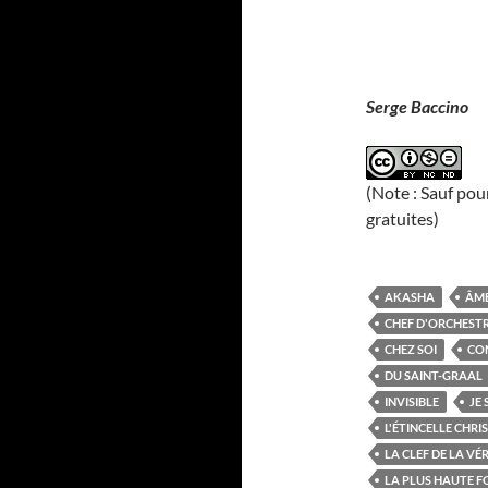
Serge Baccino
(Note : Sauf pou
gratuites)
AKASHA
ÂM
CHEF D'ORCHEST
CHEZ SOI
CO
DU SAINT-GRAAL
INVISIBLE
JE 
L'ÉTINCELLE CHRI
LA CLEF DE LA VÉ
LA PLUS HAUTE F