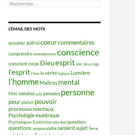
Rechercher :
L’ÉMAIL DES MOTS
coeur
commentaires
autrui
assumer
conscience
comprendre
connaissance
esprit
Dieu
conscient
corps
idée
Jésus
l'ego
l'esprit
Lumière
la vérité
l'âme
logique
l’homme
mental
Maîtres
personne
Moi-Idéalisé
pensées
paix
pouvoir
peur
plaisir
processus mentaux
Psychologie ésotérique
question
Psychologues Esotéristes
psy éso
questions
sujet
sanskrit
responsabilité
Terre