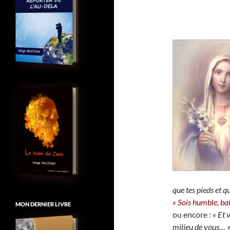
que tes pieds et q
« Sois humble, bai
MON DERNIER LIVRE
ou encore :
« Et 
milieu de vous… 