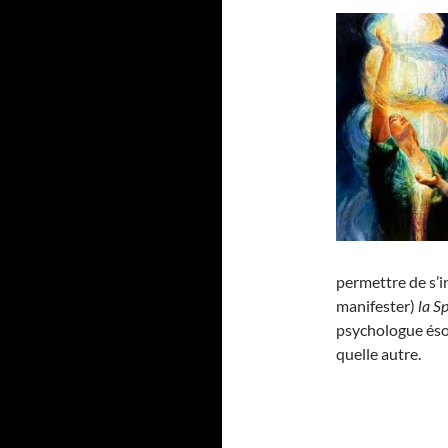
permettre de s’i
manifester)
la S
psychologue ésot
quelle autre.