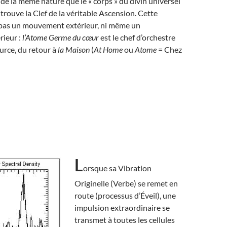
 de la même nature que le « corps » du divin universel
 trouve la Clef de la véritable Ascension. Cette
 pas un mouvement extérieur, ni même un
ieur :
l’Atome Germe du cœur
est le chef d’orchestre
ource, du retour à
la Maison
(
At Home
ou
Atome
= Chez
L
orsque sa Vibration
Originelle (Verbe) se remet en
route (processus d’Éveil), une
impulsion extraordinaire se
transmet à toutes les cellules