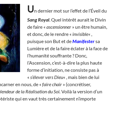
U
n dernier mot sur l’effet de l’Éveil du
Sang Royal
. Quel intérêt aurait le Divin
de faire «
ascensionner
» un être humain,
et donc, de le rendre «
invisible
« ,
puisque son But et de
Manifester
sa
Lumière et de la faire éclater à la face de
l’humanité souffrante ? Donc,
l’Ascension, c’est-à-dire la plus haute
forme d’initiation, ne consiste pas à
«
s’élever vers Dieu
« , mais bien de lui
ncarner en nous, de «
faire chair
» (concrétiser,
plendeur de la Réalisation du Soi.
Voilà la version d’un
ériste qui en vaut très certainement n’importe