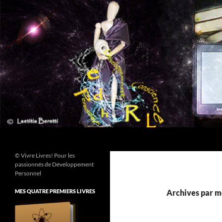
Aller
au
contenu
Recherche
© Vivre Livres! Pour les
passionnés de Développement
Personnel
MES QUATRE PREMIERS LIVRES
Archives par mo