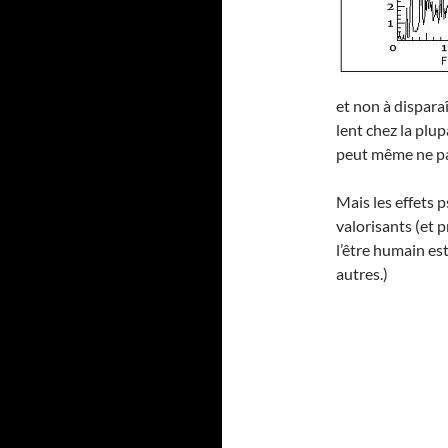
et non à dispara
lent chez la plu
peut même ne pas
Mais les effets 
valorisants (et 
l’être humain es
autres.)