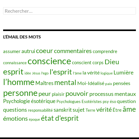
Rechercher :
L’ÉMAIL DES MOTS
coeur
commentaires
autrui
assumer
comprendre
conscience
Dieu
conscient
corps
connaissance
esprit
l'esprit
Lumière
la vérité
idée
Jésus
l'ego
l'âme
logique
l’homme
mental
Maîtres
Moi-Idéalisé
pensées
paix
personne
pouvoir
peur
processus mentaux
plaisir
Psychologie ésotérique
question
Psychologues Esotéristes
psy éso
âme
vérité
questions
sujet
sanskrit
Être
responsabilité
Terre
état d'esprit
émotions
époque