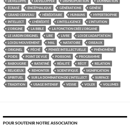
DÉVELOPPÉ
DÉVELOPPER
DISPROPORTION
DOMINATION
ÉCRASÉ
ENCÉPHALIQUE
GÉNÉRATIONS
GENÈSE
GRAND CERVEAU
HÉRÉDITAIRE
HUMAINS
HYPERTROPHIE
INTELLECT
L'HÉRÉDITÉ
L'INTELLIGENCE
L'INTUITION
L'ORIGINE
LA BIBLE
LA FONCTION CRÉE L'ORGANE
LE JARDIN ORIGINEL
LIRE
LIVRE
LOI DE L'ADAPTATION
LOI DU MOUVEMENT
MAL
NATATOIRE
OISEAUX
ORIGINEL
PÉCHÉ
PENSÉE INTELLECTUELLE
PHÉNOMÈNE
POIDS
POINT DE VUE
POISSONS
PROGRAMME
RABOUGRIE
RATATINÉ
RÉALITÉ
RÉCIT
RELATION
RELIGIEUX
REMONTER
SCIENTIFIQUE
SIGNIFICATION
SPIRITUEL
SUR LA DOMINATION DE L'INTELLECT
SURFACE
TRADITION
USAGE INTENSIF
VESSIE
VOLER
VOLUMES
POUR SOUTENIR NOTRE ASSOCIATION