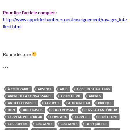
Pour lire l’article complet :
http://www.appeldeshauteurs.net/enseignement/ravages_inte
llect.html
Bonne lecture
***
À CONTRARIO
ABSENCE
AILES
APPEL DES HAUTEURS
ARBRE DE LA CONNAISSANCE
ARBRE DE VIE
ARBRES
ARTICLE COMPLET
ATROPHIE
AUJOURD'HUI
BIBLIQUE
BIEN
BIOLOGISTES
BOULEVERSANT
CERVEAU ANTÉRIEUR
CERVEAU POSTÉRIEUR
CERVEAUX
CERVELET
CHRÉTIENNE
CORROBORE
CROYANTE
CROYANTS
DÉSÉQUILIBRE