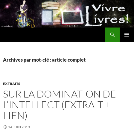
Aller
au
contenu
Recherche
MENU
PRINCI
Archives par mot-clé : article complet
EXTRAITS
SUR LA DOMINATION DE
L’INTELLECT (EXTRAIT +
LIEN)
14 JUIN 2013