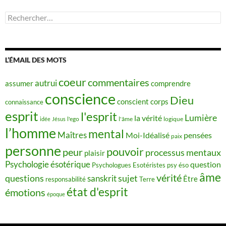
Rechercher :
L’ÉMAIL DES MOTS
coeur
commentaires
autrui
assumer
comprendre
conscience
Dieu
conscient
corps
connaissance
esprit
l'esprit
Lumière
la vérité
idée
Jésus
l'ego
l'âme
logique
l’homme
mental
Maîtres
Moi-Idéalisé
pensées
paix
personne
pouvoir
peur
processus mentaux
plaisir
Psychologie ésotérique
question
Psychologues Esotéristes
psy éso
âme
vérité
questions
sujet
sanskrit
Être
responsabilité
Terre
état d'esprit
émotions
époque