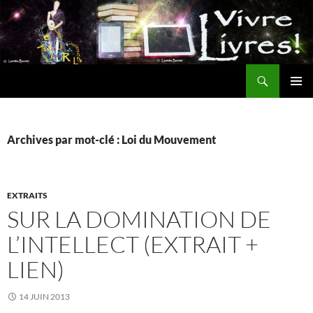
Aller
au
contenu
Recherche
MENU
PRINCI
Archives par mot-clé : Loi du Mouvement
EXTRAITS
SUR LA DOMINATION DE
L’INTELLECT (EXTRAIT +
LIEN)
14 JUIN 2013