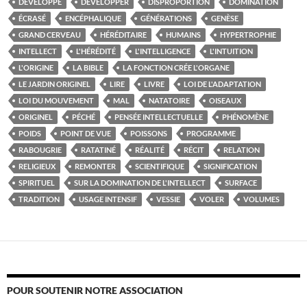
DÉVELOPPÉ
DÉVELOPPER
DISPROPORTION
DOMINATION
ÉCRASÉ
ENCÉPHALIQUE
GÉNÉRATIONS
GENÈSE
GRAND CERVEAU
HÉRÉDITAIRE
HUMAINS
HYPERTROPHIE
INTELLECT
L'HÉRÉDITÉ
L'INTELLIGENCE
L'INTUITION
L'ORIGINE
LA BIBLE
LA FONCTION CRÉE L'ORGANE
LE JARDIN ORIGINEL
LIRE
LIVRE
LOI DE L'ADAPTATION
LOI DU MOUVEMENT
MAL
NATATOIRE
OISEAUX
ORIGINEL
PÉCHÉ
PENSÉE INTELLECTUELLE
PHÉNOMÈNE
POIDS
POINT DE VUE
POISSONS
PROGRAMME
RABOUGRIE
RATATINÉ
RÉALITÉ
RÉCIT
RELATION
RELIGIEUX
REMONTER
SCIENTIFIQUE
SIGNIFICATION
SPIRITUEL
SUR LA DOMINATION DE L'INTELLECT
SURFACE
TRADITION
USAGE INTENSIF
VESSIE
VOLER
VOLUMES
POUR SOUTENIR NOTRE ASSOCIATION