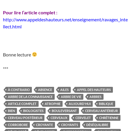
Pour lire l’article complet :
http://www.appeldeshauteurs.net/enseignement/ravages_inte
llect.html
Bonne lecture
***
À CONTRARIO
ABSENCE
AILES
APPEL DES HAUTEURS
ARBRE DE LA CONNAISSANCE
ARBRE DE VIE
ARBRES
ARTICLE COMPLET
ATROPHIE
AUJOURD'HUI
BIBLIQUE
BIEN
BIOLOGISTES
BOULEVERSANT
CERVEAU ANTÉRIEUR
CERVEAU POSTÉRIEUR
CERVEAUX
CERVELET
CHRÉTIENNE
CORROBORE
CROYANTE
CROYANTS
DÉSÉQUILIBRE