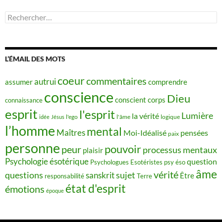
Rechercher :
L’ÉMAIL DES MOTS
coeur
commentaires
autrui
assumer
comprendre
conscience
Dieu
conscient
corps
connaissance
esprit
l'esprit
Lumière
la vérité
idée
Jésus
l'ego
l'âme
logique
l’homme
mental
Maîtres
Moi-Idéalisé
pensées
paix
personne
pouvoir
peur
processus mentaux
plaisir
Psychologie ésotérique
question
Psychologues Esotéristes
psy éso
âme
vérité
questions
sujet
sanskrit
Être
responsabilité
Terre
état d'esprit
émotions
époque