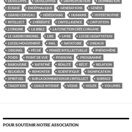
DÉVELOPPÉ
DÉVELOPPER
DISPROPORTION
DOMINATION
ÉCRASÉ
ENCÉPHALIQUE
GÉNÉRATIONS
GENÈSE
GRAND CERVEAU
HÉRÉDITAIRE
HUMAINS
HYPERTROPHIE
INTELLECT
L'HÉRÉDITÉ
L'INTELLIGENCE
L'INTUITION
L'ORIGINE
LA BIBLE
LA FONCTION CRÉE L'ORGANE
LE JARDIN ORIGINEL
LIRE
LIVRE
LOI DE L'ADAPTATION
LOI DU MOUVEMENT
MAL
NATATOIRE
OISEAUX
ORIGINEL
PÉCHÉ
PENSÉE INTELLECTUELLE
PHÉNOMÈNE
POIDS
POINT DE VUE
POISSONS
PROGRAMME
RABOUGRIE
RATATINÉ
RÉALITÉ
RÉCIT
RELATION
RELIGIEUX
REMONTER
SCIENTIFIQUE
SIGNIFICATION
SPIRITUEL
SUR LA DOMINATION DE L'INTELLECT
SURFACE
TRADITION
USAGE INTENSIF
VESSIE
VOLER
VOLUMES
POUR SOUTENIR NOTRE ASSOCIATION