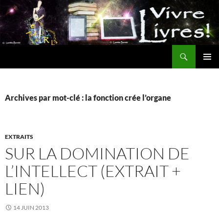
Aller
au
contenu
Recherche
MENU
PRINCI
Archives par mot-clé : la fonction crée l’organe
EXTRAITS
SUR LA DOMINATION DE
L’INTELLECT (EXTRAIT +
LIEN)
14 JUIN 2013