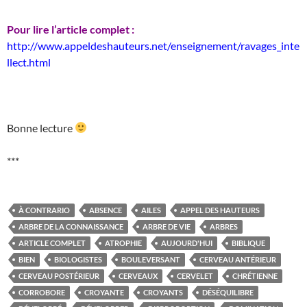
Pour lire l’article complet :
http://www.appeldeshauteurs.net/enseignement/ravages_inte
llect.html
Bonne lecture
***
À CONTRARIO
ABSENCE
AILES
APPEL DES HAUTEURS
ARBRE DE LA CONNAISSANCE
ARBRE DE VIE
ARBRES
ARTICLE COMPLET
ATROPHIE
AUJOURD'HUI
BIBLIQUE
BIEN
BIOLOGISTES
BOULEVERSANT
CERVEAU ANTÉRIEUR
CERVEAU POSTÉRIEUR
CERVEAUX
CERVELET
CHRÉTIENNE
CORROBORE
CROYANTE
CROYANTS
DÉSÉQUILIBRE