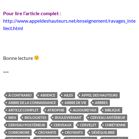
Pour lire l’article complet :
http://www.appeldeshauteurs.net/enseignement/ravages_inte
llect.html
Bonne lecture
***
À CONTRARIO
ABSENCE
AILES
APPEL DES HAUTEURS
ARBRE DE LA CONNAISSANCE
ARBRE DE VIE
ARBRES
ARTICLE COMPLET
ATROPHIE
AUJOURD'HUI
BIBLIQUE
BIEN
BIOLOGISTES
BOULEVERSANT
CERVEAU ANTÉRIEUR
CERVEAU POSTÉRIEUR
CERVEAUX
CERVELET
CHRÉTIENNE
CORROBORE
CROYANTE
CROYANTS
DÉSÉQUILIBRE