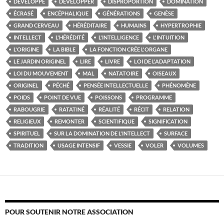
DÉVELOPPÉ
DÉVELOPPER
DISPROPORTION
DOMINATION
ÉCRASÉ
ENCÉPHALIQUE
GÉNÉRATIONS
GENÈSE
GRAND CERVEAU
HÉRÉDITAIRE
HUMAINS
HYPERTROPHIE
INTELLECT
L'HÉRÉDITÉ
L'INTELLIGENCE
L'INTUITION
L'ORIGINE
LA BIBLE
LA FONCTION CRÉE L'ORGANE
LE JARDIN ORIGINEL
LIRE
LIVRE
LOI DE L'ADAPTATION
LOI DU MOUVEMENT
MAL
NATATOIRE
OISEAUX
ORIGINEL
PÉCHÉ
PENSÉE INTELLECTUELLE
PHÉNOMÈNE
POIDS
POINT DE VUE
POISSONS
PROGRAMME
RABOUGRIE
RATATINÉ
RÉALITÉ
RÉCIT
RELATION
RELIGIEUX
REMONTER
SCIENTIFIQUE
SIGNIFICATION
SPIRITUEL
SUR LA DOMINATION DE L'INTELLECT
SURFACE
TRADITION
USAGE INTENSIF
VESSIE
VOLER
VOLUMES
POUR SOUTENIR NOTRE ASSOCIATION