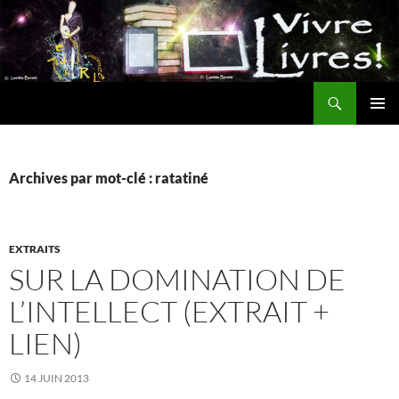
Aller
au
contenu
Recherche
MENU
PRINCI
Archives par mot-clé : ratatiné
EXTRAITS
SUR LA DOMINATION DE
L’INTELLECT (EXTRAIT +
LIEN)
14 JUIN 2013