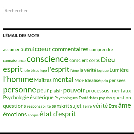
Rechercher :
L’ÉMAIL DES MOTS
coeur
commentaires
autrui
assumer
comprendre
conscience
Dieu
conscient
corps
connaissance
esprit
l'esprit
Lumière
la vérité
idée
Jésus
l'ego
l'âme
logique
l’homme
mental
Maîtres
Moi-Idéalisé
pensées
paix
personne
pouvoir
peur
processus mentaux
plaisir
Psychologie ésotérique
question
Psychologues Esotéristes
psy éso
âme
vérité
questions
sujet
sanskrit
Être
responsabilité
Terre
état d'esprit
émotions
époque