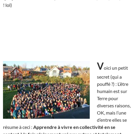
! lol)
V
oici un petit
secret (qui a
pouffé ?) : L’être
humain est sur
Terre pour
diverses raisons,
OK, mais l’une
d’entre elles se
résume à ceci :
Apprendre à vivre en collectivité en se