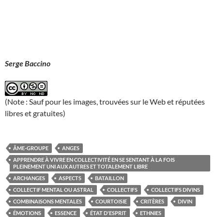
Serge Baccino
(Note : Sauf pour les images, trouvées sur le Web et réputées
libres et gratuites)
ÂME-GROUPE
ANGES
APPRENDRE À VIVRE EN COLLECTIVITÉ EN SE SENTANT À LA FOIS
PLEINEMENT UNI AUX AUTRES ET TOTALEMENT LIBRE
ARCHANGES
ASPECTS
BATAILLON
COLLECTIF MENTAL OU ASTRAL
COLLECTIFS
COLLECTIFS DIVINS
COMBINAISONS MENTALES
COURTOISIE
CRITÈRES
DIVIN
ÉMOTIONS
ESSENCE
ÉTAT D'ESPRIT
ETHNIES