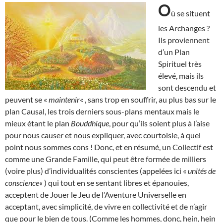
O
ù se situent
les Archanges ?
Ils proviennent
d’un Plan
Spirituel très
élevé, mais ils
sont descendu et
peuvent se «
maintenir
« , sans trop en souffrir, au plus bas sur le
plan Causal, les trois derniers sous-plans mentaux mais le
mieux étant le plan
Bouddhique
, pour qu’ils soient plus à l’aise
pour nous causer et nous expliquer, avec courtoisie, à quel
point nous sommes cons ! Donc, et en résumé, un Collectif est
comme une Grande Famille, qui peut être formée de milliers
(voire plus) d’individualités conscientes (appelées ici «
unités de
conscience
« ) qui tout en se sentant libres et épanouies,
acceptent de Jouer le Jeu de l’Aventure Universelle en
acceptant, avec simplicité, de vivre en collectivité et de n’agir
que pour le bien de tous. (Comme les hommes, donc, hein, hein