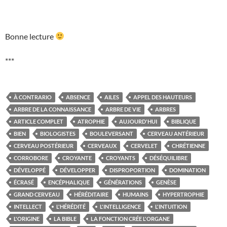
Bonne lecture
***
À CONTRARIO
ABSENCE
AILES
APPEL DES HAUTEURS
ARBRE DE LA CONNAISSANCE
ARBRE DE VIE
ARBRES
ARTICLE COMPLET
ATROPHIE
AUJOURD'HUI
BIBLIQUE
BIEN
BIOLOGISTES
BOULEVERSANT
CERVEAU ANTÉRIEUR
CERVEAU POSTÉRIEUR
CERVEAUX
CERVELET
CHRÉTIENNE
CORROBORE
CROYANTE
CROYANTS
DÉSÉQUILIBRE
DÉVELOPPÉ
DÉVELOPPER
DISPROPORTION
DOMINATION
ÉCRASÉ
ENCÉPHALIQUE
GÉNÉRATIONS
GENÈSE
GRAND CERVEAU
HÉRÉDITAIRE
HUMAINS
HYPERTROPHIE
INTELLECT
L'HÉRÉDITÉ
L'INTELLIGENCE
L'INTUITION
L'ORIGINE
LA BIBLE
LA FONCTION CRÉE L'ORGANE