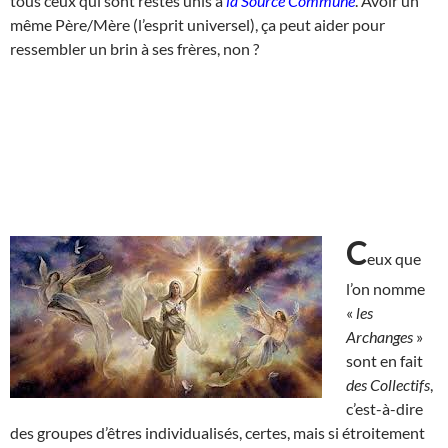
tous ceux qui sont restés unis à
la Source Commune
. Avoir un
même Père/Mère (l’esprit universel), ça peut aider pour
ressembler un brin à ses frères, non ?
C
eux que
l’on nomme
«
les
Archanges
»
sont en fait
des Collectifs
,
c’est-à-dire
des groupes d’êtres individualisés, certes, mais si étroitement