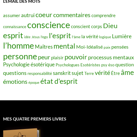
L’ÉMAIL DES MOTS
coeur
commentaires
autrui
assumer
comprendre
conscience
Dieu
conscient
corps
connaissance
esprit
l'esprit
Lumière
la vérité
idée
Jésus
l'ego
l'âme
logique
l’homme
mental
Maîtres
Moi-Idéalisé
pensées
paix
personne
pouvoir
peur
processus mentaux
plaisir
Psychologie ésotérique
question
Psychologues Esotéristes
psy éso
âme
vérité
questions
sujet
sanskrit
Être
responsabilité
Terre
état d'esprit
émotions
époque
MES QUATRE PREMIERS LIVRES