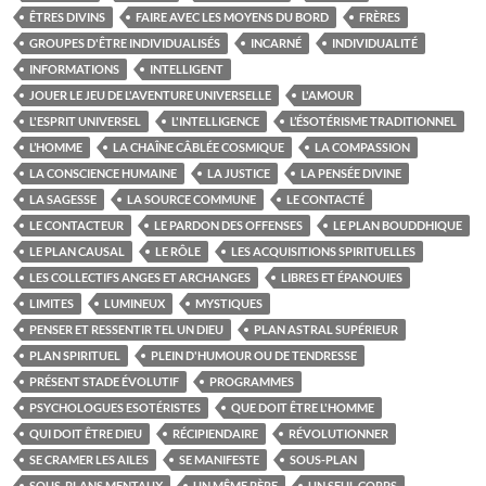
ÊTRES DIVINS
FAIRE AVEC LES MOYENS DU BORD
FRÈRES
GROUPES D'ÊTRE INDIVIDUALISÉS
INCARNÉ
INDIVIDUALITÉ
INFORMATIONS
INTELLIGENT
JOUER LE JEU DE L'AVENTURE UNIVERSELLE
L'AMOUR
L'ESPRIT UNIVERSEL
L'INTELLIGENCE
L’ÉSOTÉRISME TRADITIONNEL
L’HOMME
LA CHAÎNE CÂBLÉE COSMIQUE
LA COMPASSION
LA CONSCIENCE HUMAINE
LA JUSTICE
LA PENSÉE DIVINE
LA SAGESSE
LA SOURCE COMMUNE
LE CONTACTÉ
LE CONTACTEUR
LE PARDON DES OFFENSES
LE PLAN BOUDDHIQUE
LE PLAN CAUSAL
LE RÔLE
LES ACQUISITIONS SPIRITUELLES
LES COLLECTIFS ANGES ET ARCHANGES
LIBRES ET ÉPANOUIES
LIMITES
LUMINEUX
MYSTIQUES
PENSER ET RESSENTIR TEL UN DIEU
PLAN ASTRAL SUPÉRIEUR
PLAN SPIRITUEL
PLEIN D'HUMOUR OU DE TENDRESSE
PRÉSENT STADE ÉVOLUTIF
PROGRAMMES
PSYCHOLOGUES ESOTÉRISTES
QUE DOIT ÊTRE L'HOMME
QUI DOIT ÊTRE DIEU
RÉCIPIENDAIRE
RÉVOLUTIONNER
SE CRAMER LES AILES
SE MANIFESTE
SOUS-PLAN
SOUS-PLANS MENTAUX
UN MÊME PÈRE
UN SEUL CORPS