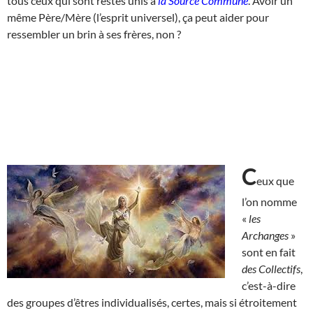
tous ceux qui sont restés unis à
la Source Commune
. Avoir un
même Père/Mère (l’esprit universel), ça peut aider pour
ressembler un brin à ses frères, non ?
C
eux que
l’on nomme
«
les
Archanges
»
sont en fait
des Collectifs
,
c’est-à-dire
des groupes d’êtres individualisés, certes, mais si étroitement