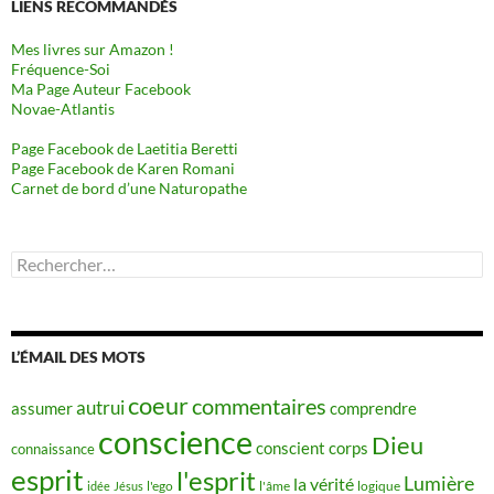
LIENS RECOMMANDÉS
Mes livres sur Amazon !
Fréquence-Soi
Ma Page Auteur Facebook
Novae-Atlantis
Page Facebook de Laetitia Beretti
Page Facebook de Karen Romani
Carnet de bord d’une Naturopathe
Rechercher :
L’ÉMAIL DES MOTS
coeur
commentaires
autrui
assumer
comprendre
conscience
Dieu
conscient
corps
connaissance
esprit
l'esprit
Lumière
la vérité
idée
Jésus
l'ego
l'âme
logique