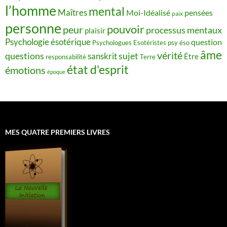
l’homme
mental
Maîtres
Moi-Idéalisé
pensées
paix
personne
pouvoir
peur
processus mentaux
plaisir
Psychologie ésotérique
question
Psychologues Esotéristes
psy éso
âme
vérité
questions
sujet
sanskrit
Être
responsabilité
Terre
état d'esprit
émotions
époque
MES QUATRE PREMIERS LIVRES