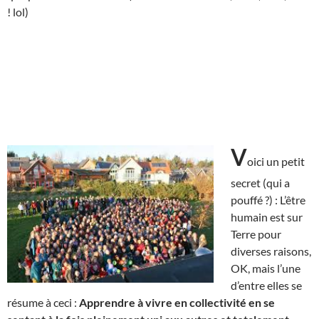
! lol)
V
oici un petit
secret (qui a
pouffé ?) : L’être
humain est sur
Terre pour
diverses raisons,
OK, mais l’une
d’entre elles se
résume à ceci :
Apprendre à vivre en collectivité en se