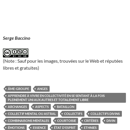
Serge Baccino
(Note : Sauf pour les images, trouvées sur le Web et réputées
libres et gratuites)
ÂME-GROUPE
ANGES
APPRENDRE À VIVRE EN COLLECTIVITÉ EN SE SENTANT À LA FOIS
PLEINEMENT UNI AUX AUTRES ET TOTALEMENT LIBRE
ARCHANGES
ASPECTS
BATAILLON
COLLECTIF MENTAL OU ASTRAL
COLLECTIFS
COLLECTIFS DIVINS
COMBINAISONS MENTALES
COURTOISIE
CRITÈRES
DIVIN
ÉMOTIONS
ESSENCE
ÉTAT D'ESPRIT
ETHNIES