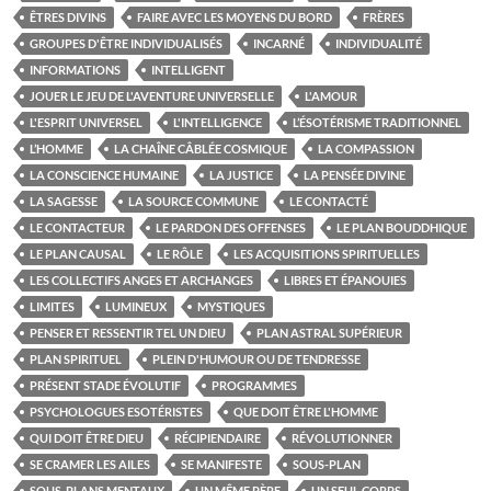
ÊTRES DIVINS
FAIRE AVEC LES MOYENS DU BORD
FRÈRES
GROUPES D'ÊTRE INDIVIDUALISÉS
INCARNÉ
INDIVIDUALITÉ
INFORMATIONS
INTELLIGENT
JOUER LE JEU DE L'AVENTURE UNIVERSELLE
L'AMOUR
L'ESPRIT UNIVERSEL
L'INTELLIGENCE
L’ÉSOTÉRISME TRADITIONNEL
L’HOMME
LA CHAÎNE CÂBLÉE COSMIQUE
LA COMPASSION
LA CONSCIENCE HUMAINE
LA JUSTICE
LA PENSÉE DIVINE
LA SAGESSE
LA SOURCE COMMUNE
LE CONTACTÉ
LE CONTACTEUR
LE PARDON DES OFFENSES
LE PLAN BOUDDHIQUE
LE PLAN CAUSAL
LE RÔLE
LES ACQUISITIONS SPIRITUELLES
LES COLLECTIFS ANGES ET ARCHANGES
LIBRES ET ÉPANOUIES
LIMITES
LUMINEUX
MYSTIQUES
PENSER ET RESSENTIR TEL UN DIEU
PLAN ASTRAL SUPÉRIEUR
PLAN SPIRITUEL
PLEIN D'HUMOUR OU DE TENDRESSE
PRÉSENT STADE ÉVOLUTIF
PROGRAMMES
PSYCHOLOGUES ESOTÉRISTES
QUE DOIT ÊTRE L'HOMME
QUI DOIT ÊTRE DIEU
RÉCIPIENDAIRE
RÉVOLUTIONNER
SE CRAMER LES AILES
SE MANIFESTE
SOUS-PLAN
SOUS-PLANS MENTAUX
UN MÊME PÈRE
UN SEUL CORPS