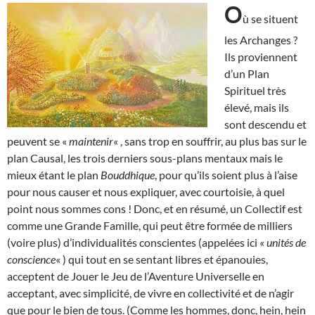
O
ù se situent
les Archanges ?
Ils proviennent
d’un Plan
Spirituel très
élevé, mais ils
sont descendu et
peuvent se «
maintenir
« , sans trop en souffrir, au plus bas sur le
plan Causal, les trois derniers sous-plans mentaux mais le
mieux étant le plan
Bouddhique
, pour qu’ils soient plus à l’aise
pour nous causer et nous expliquer, avec courtoisie, à quel
point nous sommes cons ! Donc, et en résumé, un Collectif est
comme une Grande Famille, qui peut être formée de milliers
(voire plus) d’individualités conscientes (appelées ici «
unités de
conscience
« ) qui tout en se sentant libres et épanouies,
acceptent de Jouer le Jeu de l’Aventure Universelle en
acceptant, avec simplicité, de vivre en collectivité et de n’agir
que pour le bien de tous. (Comme les hommes, donc, hein, hein