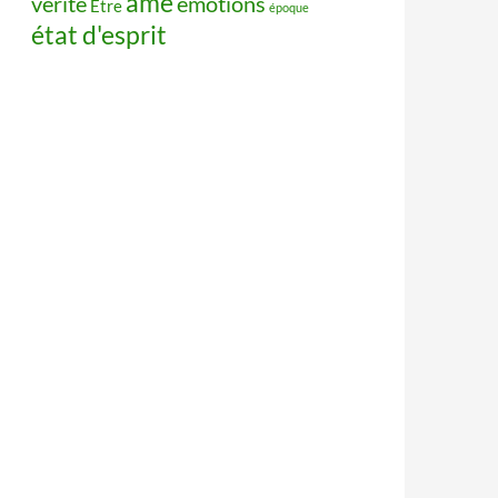
âme
vérité
émotions
Être
époque
état d'esprit