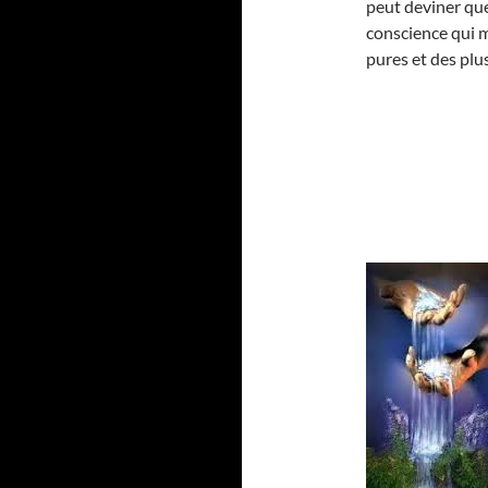
peut deviner que 
conscience qui m
pures et des plu