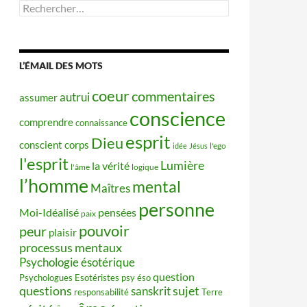
Rechercher :
L’ÉMAIL DES MOTS
coeur
commentaires
autrui
assumer
conscience
comprendre
connaissance
esprit
Dieu
conscient
corps
idée
Jésus
l'ego
l'esprit
Lumière
la vérité
l'âme
logique
l’homme
mental
Maîtres
personne
Moi-Idéalisé
pensées
paix
pouvoir
peur
plaisir
processus mentaux
Psychologie ésotérique
question
Psychologues Esotéristes
psy éso
questions
sujet
sanskrit
responsabilité
Terre