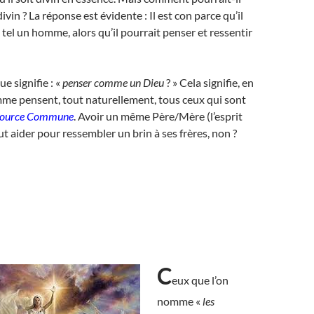
 divin ? La réponse est évidente : Il est con parce qu’il
 tel un homme, alors qu’il pourrait penser et ressentir
ue signifie : «
penser comme un Dieu
? » Cela signifie, en
mme pensent, tout naturellement, tous ceux qui sont
Source Commune
. Avoir un même Père/Mère (l’esprit
ut aider pour ressembler un brin à ses frères, non ?
C
eux que l’on
nomme «
les