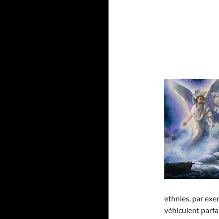
ethnies, par exe
véhiculent parf