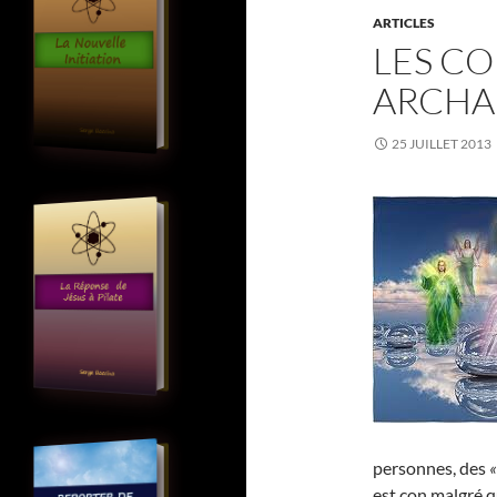
ARTICLES
LES CO
ARCHA
25 JUILLET 2013
personnes, des
«
est con malgré q