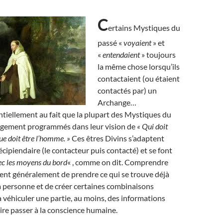
C
ertains Mystiques du
passé «
voyaient
» et
«
entendaient
» toujours
la même chose lorsqu’ils
contactaient (ou étaient
contactés par) un
Archange…
ntiellement au fait que la plupart des Mystiques du
argement programmés dans leur vision de
« Qui doit
ue doit être l’homme. »
Ces êtres Divins s’adaptent
écipiendaire (le contacteur puis contacté) et se font
ec les moyens du bord
« , comme on dit. Comprendre
tent généralement de prendre ce qui se trouve déjà
la personne et de créer certaines combinaisons
 véhiculer une partie, au moins, des informations
aire passer à la conscience humaine.