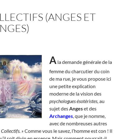
LLECTIFS (ANGES ET
NGES)
A
la demande générale de la
femme du charcutier du coin
de ma rue, je vous propose ici
une petite explication
moderne de la vision des
psychologues ésotéristes,
au
sujet des
Anges
et des
Archanges
, que je nomme,
avec de nombreuses autres
 Collectifs. »
Comme vous le savez, l’homme est con ! Il
u’il soit divin en essence. Mais comment pourrait-il