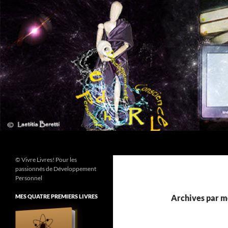
Aller
au
contenu
Recherche
© Vivre Livres! Pour les
passionnés de Développement
Personnel
MES QUATRE PREMIERS LIVRES
Archives par mo