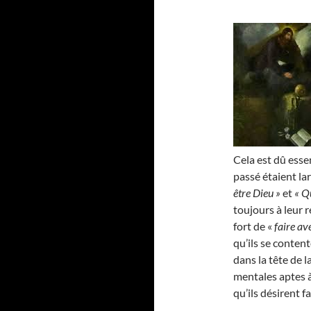
Cela est dû esse
passé étaient l
être Dieu »
et
« Q
toujours à leur r
fort de «
faire av
qu’ils se conten
dans la tête de 
mentales aptes à
qu’ils désirent f