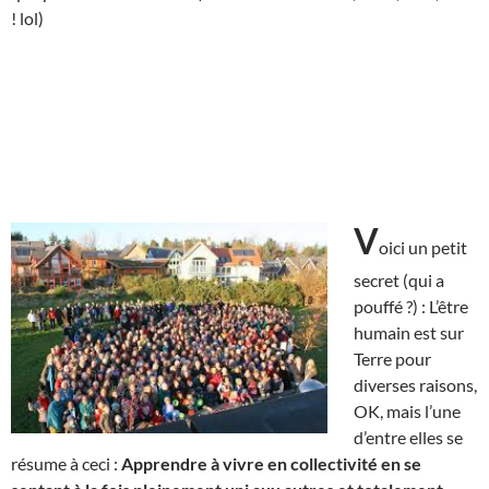
! lol)
V
oici un petit
secret (qui a
pouffé ?) : L’être
humain est sur
Terre pour
diverses raisons,
OK, mais l’une
d’entre elles se
résume à ceci :
Apprendre à vivre en collectivité en se