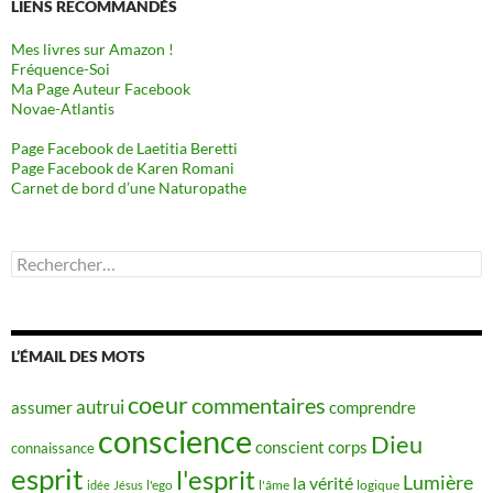
LIENS RECOMMANDÉS
Mes livres sur Amazon !
Fréquence-Soi
Ma Page Auteur Facebook
Novae-Atlantis
Page Facebook de Laetitia Beretti
Page Facebook de Karen Romani
Carnet de bord d’une Naturopathe
Rechercher :
L’ÉMAIL DES MOTS
coeur
commentaires
autrui
assumer
comprendre
conscience
Dieu
conscient
corps
connaissance
esprit
l'esprit
Lumière
la vérité
idée
Jésus
l'ego
l'âme
logique