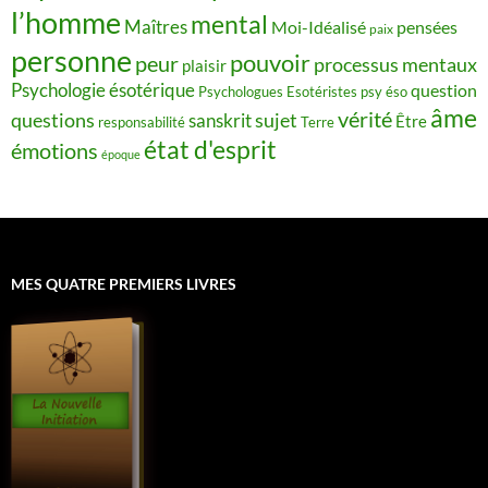
l’homme
mental
Maîtres
Moi-Idéalisé
pensées
paix
personne
pouvoir
peur
processus mentaux
plaisir
Psychologie ésotérique
question
Psychologues Esotéristes
psy éso
âme
vérité
questions
sujet
sanskrit
Être
responsabilité
Terre
état d'esprit
émotions
époque
MES QUATRE PREMIERS LIVRES