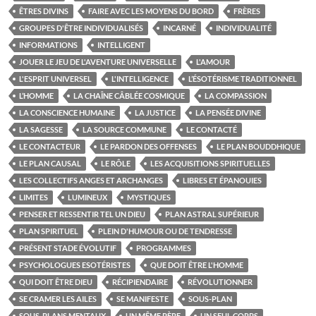
ÊTRES DIVINS
FAIRE AVEC LES MOYENS DU BORD
FRÈRES
GROUPES D'ÊTRE INDIVIDUALISÉS
INCARNÉ
INDIVIDUALITÉ
INFORMATIONS
INTELLIGENT
JOUER LE JEU DE L'AVENTURE UNIVERSELLE
L'AMOUR
L'ESPRIT UNIVERSEL
L'INTELLIGENCE
L’ÉSOTÉRISME TRADITIONNEL
L’HOMME
LA CHAÎNE CÂBLÉE COSMIQUE
LA COMPASSION
LA CONSCIENCE HUMAINE
LA JUSTICE
LA PENSÉE DIVINE
LA SAGESSE
LA SOURCE COMMUNE
LE CONTACTÉ
LE CONTACTEUR
LE PARDON DES OFFENSES
LE PLAN BOUDDHIQUE
LE PLAN CAUSAL
LE RÔLE
LES ACQUISITIONS SPIRITUELLES
LES COLLECTIFS ANGES ET ARCHANGES
LIBRES ET ÉPANOUIES
LIMITES
LUMINEUX
MYSTIQUES
PENSER ET RESSENTIR TEL UN DIEU
PLAN ASTRAL SUPÉRIEUR
PLAN SPIRITUEL
PLEIN D'HUMOUR OU DE TENDRESSE
PRÉSENT STADE ÉVOLUTIF
PROGRAMMES
PSYCHOLOGUES ESOTÉRISTES
QUE DOIT ÊTRE L'HOMME
QUI DOIT ÊTRE DIEU
RÉCIPIENDAIRE
RÉVOLUTIONNER
SE CRAMER LES AILES
SE MANIFESTE
SOUS-PLAN
SOUS-PLANS MENTAUX
UN MÊME PÈRE
UN SEUL CORPS