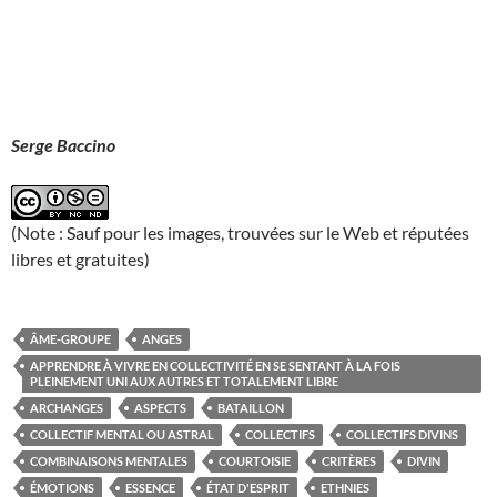
Serge Baccino
(Note : Sauf pour les images, trouvées sur le Web et réputées
libres et gratuites)
ÂME-GROUPE
ANGES
APPRENDRE À VIVRE EN COLLECTIVITÉ EN SE SENTANT À LA FOIS
PLEINEMENT UNI AUX AUTRES ET TOTALEMENT LIBRE
ARCHANGES
ASPECTS
BATAILLON
COLLECTIF MENTAL OU ASTRAL
COLLECTIFS
COLLECTIFS DIVINS
COMBINAISONS MENTALES
COURTOISIE
CRITÈRES
DIVIN
ÉMOTIONS
ESSENCE
ÉTAT D'ESPRIT
ETHNIES