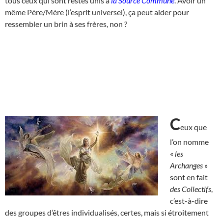
tous ceux qui sont restés unis à
la Source Commune
. Avoir un
même Père/Mère (l’esprit universel), ça peut aider pour
ressembler un brin à ses frères, non ?
C
eux que
l’on nomme
«
les
Archanges
»
sont en fait
des Collectifs
,
c’est-à-dire
des groupes d’êtres individualisés, certes, mais si étroitement