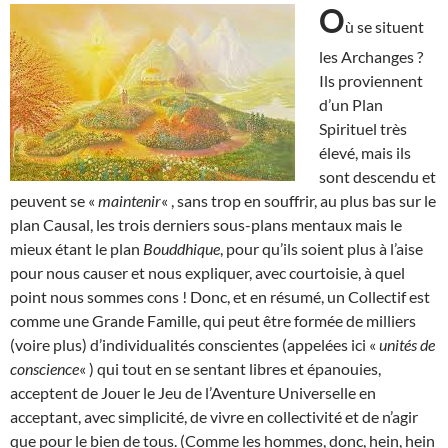
O
ù se situent
les Archanges ?
Ils proviennent
d’un Plan
Spirituel très
élevé, mais ils
sont descendu et
peuvent se «
maintenir
« , sans trop en souffrir, au plus bas sur le
plan Causal, les trois derniers sous-plans mentaux mais le
mieux étant le plan
Bouddhique
, pour qu’ils soient plus à l’aise
pour nous causer et nous expliquer, avec courtoisie, à quel
point nous sommes cons ! Donc, et en résumé, un Collectif est
comme une Grande Famille, qui peut être formée de milliers
(voire plus) d’individualités conscientes (appelées ici «
unités de
conscience
« ) qui tout en se sentant libres et épanouies,
acceptent de Jouer le Jeu de l’Aventure Universelle en
acceptant, avec simplicité, de vivre en collectivité et de n’agir
que pour le bien de tous. (Comme les hommes, donc, hein, hein