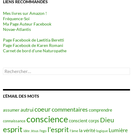
LIENS RECOMMANDÉS
Mes livres sur Amazon !
Fréquence-Soi
Ma Page Auteur Facebook
Novae-Atlantis
Page Facebook de Laetitia Beretti
Page Facebook de Karen Romani
Carnet de bord d’une Naturopathe
Rechercher :
L’ÉMAIL DES MOTS
coeur
commentaires
autrui
assumer
comprendre
conscience
Dieu
conscient
corps
connaissance
esprit
l'esprit
Lumière
la vérité
idée
Jésus
l'ego
l'âme
logique