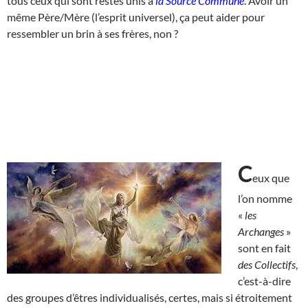
tous ceux qui sont restés unis à
la Source Commune
. Avoir un
même Père/Mère (l’esprit universel), ça peut aider pour
ressembler un brin à ses frères, non ?
C
eux que
l’on nomme
«
les
Archanges
»
sont en fait
des Collectifs
,
c’est-à-dire
des groupes d’êtres individualisés, certes, mais si étroitement