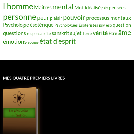
l’homme
mental
Maîtres
Moi-Idéalisé
pensées
paix
personne
pouvoir
peur
processus mentaux
plaisir
Psychologie ésotérique
question
Psychologues Esotéristes
psy éso
âme
vérité
questions
sujet
sanskrit
Être
responsabilité
Terre
état d'esprit
émotions
époque
MES QUATRE PREMIERS LIVRES