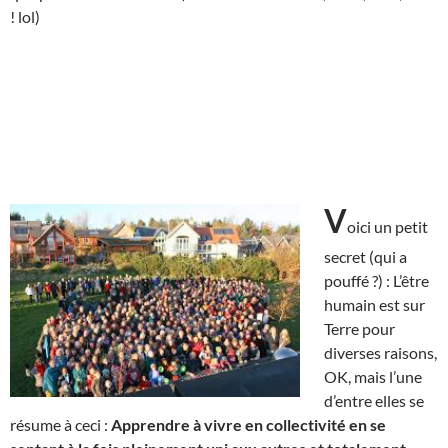
! lol)
V
oici un petit
secret (qui a
pouffé ?) : L’être
humain est sur
Terre pour
diverses raisons,
OK, mais l’une
d’entre elles se
résume à ceci :
Apprendre à vivre en collectivité en se