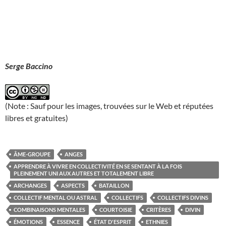
Serge Baccino
(Note : Sauf pour les images, trouvées sur le Web et réputées
libres et gratuites)
ÂME-GROUPE
ANGES
APPRENDRE À VIVRE EN COLLECTIVITÉ EN SE SENTANT À LA FOIS
PLEINEMENT UNI AUX AUTRES ET TOTALEMENT LIBRE
ARCHANGES
ASPECTS
BATAILLON
COLLECTIF MENTAL OU ASTRAL
COLLECTIFS
COLLECTIFS DIVINS
COMBINAISONS MENTALES
COURTOISIE
CRITÈRES
DIVIN
ÉMOTIONS
ESSENCE
ÉTAT D'ESPRIT
ETHNIES