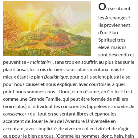
O
ù se situent
les Archanges ?
Ils proviennent
d’un Plan
Spirituel très
élevé, mais ils
sont descendu et
peuvent se «
maintenir
« , sans trop en souffrir, au plus bas sur le
plan Causal, les trois derniers sous-plans mentaux mais le
mieux étant le plan
Bouddhique
, pour qu’ils soient plus à l’aise
pour nous causer et nous expliquer, avec courtoisie, à quel
point nous sommes cons ! Donc, et en résumé, un Collectif est
comme une Grande Famille, qui peut être formée de milliers
(voire plus) d’individualités conscientes (appelées ici «
unités de
conscience
« ) qui tout en se sentant libres et épanouies,
acceptent de Jouer le Jeu de l’Aventure Universelle en
acceptant, avec simplicité, de vivre en collectivité et de n’agir
que pour le bien de tous. (Comme les hommes, donc, hein, hein