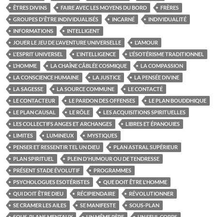
ÊTRES DIVINS
FAIRE AVEC LES MOYENS DU BORD
FRÈRES
GROUPES D'ÊTRE INDIVIDUALISÉS
INCARNÉ
INDIVIDUALITÉ
INFORMATIONS
INTELLIGENT
JOUER LE JEU DE L'AVENTURE UNIVERSELLE
L'AMOUR
L'ESPRIT UNIVERSEL
L'INTELLIGENCE
L’ÉSOTÉRISME TRADITIONNEL
L’HOMME
LA CHAÎNE CÂBLÉE COSMIQUE
LA COMPASSION
LA CONSCIENCE HUMAINE
LA JUSTICE
LA PENSÉE DIVINE
LA SAGESSE
LA SOURCE COMMUNE
LE CONTACTÉ
LE CONTACTEUR
LE PARDON DES OFFENSES
LE PLAN BOUDDHIQUE
LE PLAN CAUSAL
LE RÔLE
LES ACQUISITIONS SPIRITUELLES
LES COLLECTIFS ANGES ET ARCHANGES
LIBRES ET ÉPANOUIES
LIMITES
LUMINEUX
MYSTIQUES
PENSER ET RESSENTIR TEL UN DIEU
PLAN ASTRAL SUPÉRIEUR
PLAN SPIRITUEL
PLEIN D'HUMOUR OU DE TENDRESSE
PRÉSENT STADE ÉVOLUTIF
PROGRAMMES
PSYCHOLOGUES ESOTÉRISTES
QUE DOIT ÊTRE L'HOMME
QUI DOIT ÊTRE DIEU
RÉCIPIENDAIRE
RÉVOLUTIONNER
SE CRAMER LES AILES
SE MANIFESTE
SOUS-PLAN
SOUS-PLANS MENTAUX
UN MÊME PÈRE
UN SEUL CORPS