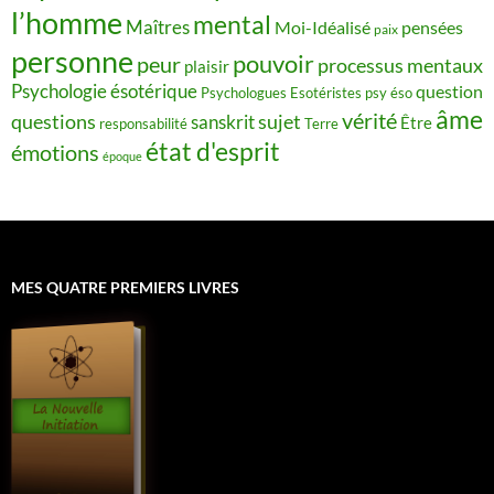
l’homme
mental
Maîtres
Moi-Idéalisé
pensées
paix
personne
pouvoir
peur
processus mentaux
plaisir
Psychologie ésotérique
question
Psychologues Esotéristes
psy éso
âme
vérité
questions
sujet
sanskrit
Être
responsabilité
Terre
état d'esprit
émotions
époque
MES QUATRE PREMIERS LIVRES