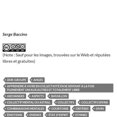
Serge Baccino
(Note : Sauf pour les images, trouvées sur le Web et réputées
libres et gratuites)
ÂME-GROUPE
ANGES
APPRENDRE À VIVRE EN COLLECTIVITÉ EN SE SENTANT À LA FOIS
PLEINEMENT UNI AUX AUTRES ET TOTALEMENT LIBRE
ARCHANGES
ASPECTS
BATAILLON
COLLECTIF MENTAL OU ASTRAL
COLLECTIFS
COLLECTIFS DIVINS
COMBINAISONS MENTALES
COURTOISIE
CRITÈRES
DIVIN
ÉMOTIONS
ESSENCE
ÉTAT D'ESPRIT
ETHNIES