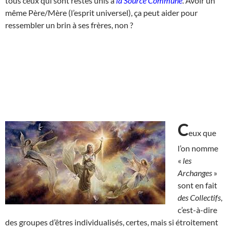
tous ceux qui sont restés unis à
la Source Commune
. Avoir un
même Père/Mère (l’esprit universel), ça peut aider pour
ressembler un brin à ses frères, non ?
C
eux que
l’on nomme
«
les
Archanges
»
sont en fait
des Collectifs
,
c’est-à-dire
des groupes d’êtres individualisés, certes, mais si étroitement