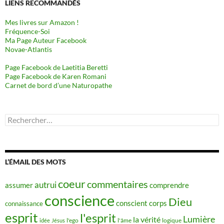
LIENS RECOMMANDÉS
Mes livres sur Amazon !
Fréquence-Soi
Ma Page Auteur Facebook
Novae-Atlantis
Page Facebook de Laetitia Beretti
Page Facebook de Karen Romani
Carnet de bord d’une Naturopathe
Rechercher :
L’ÉMAIL DES MOTS
coeur
commentaires
autrui
assumer
comprendre
conscience
Dieu
conscient
corps
connaissance
esprit
l'esprit
Lumière
la vérité
idée
Jésus
l'ego
l'âme
logique