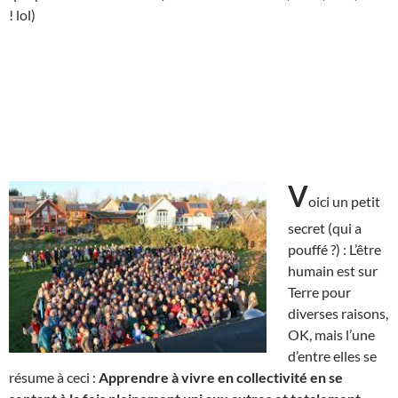
! lol)
V
oici un petit
secret (qui a
pouffé ?) : L’être
humain est sur
Terre pour
diverses raisons,
OK, mais l’une
d’entre elles se
résume à ceci :
Apprendre à vivre en collectivité en se