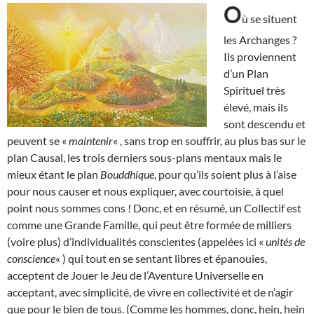
O
ù se situent
les Archanges ?
Ils proviennent
d’un Plan
Spirituel très
élevé, mais ils
sont descendu et
peuvent se «
maintenir
« , sans trop en souffrir, au plus bas sur le
plan Causal, les trois derniers sous-plans mentaux mais le
mieux étant le plan
Bouddhique
, pour qu’ils soient plus à l’aise
pour nous causer et nous expliquer, avec courtoisie, à quel
point nous sommes cons ! Donc, et en résumé, un Collectif est
comme une Grande Famille, qui peut être formée de milliers
(voire plus) d’individualités conscientes (appelées ici «
unités de
conscience
« ) qui tout en se sentant libres et épanouies,
acceptent de Jouer le Jeu de l’Aventure Universelle en
acceptant, avec simplicité, de vivre en collectivité et de n’agir
que pour le bien de tous. (Comme les hommes, donc, hein, hein