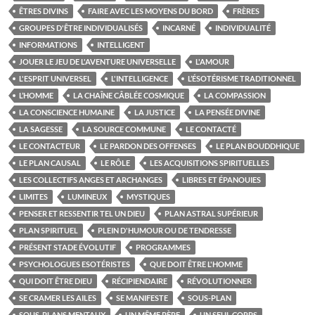
ÊTRES DIVINS
FAIRE AVEC LES MOYENS DU BORD
FRÈRES
GROUPES D'ÊTRE INDIVIDUALISÉS
INCARNÉ
INDIVIDUALITÉ
INFORMATIONS
INTELLIGENT
JOUER LE JEU DE L'AVENTURE UNIVERSELLE
L'AMOUR
L'ESPRIT UNIVERSEL
L'INTELLIGENCE
L’ÉSOTÉRISME TRADITIONNEL
L’HOMME
LA CHAÎNE CÂBLÉE COSMIQUE
LA COMPASSION
LA CONSCIENCE HUMAINE
LA JUSTICE
LA PENSÉE DIVINE
LA SAGESSE
LA SOURCE COMMUNE
LE CONTACTÉ
LE CONTACTEUR
LE PARDON DES OFFENSES
LE PLAN BOUDDHIQUE
LE PLAN CAUSAL
LE RÔLE
LES ACQUISITIONS SPIRITUELLES
LES COLLECTIFS ANGES ET ARCHANGES
LIBRES ET ÉPANOUIES
LIMITES
LUMINEUX
MYSTIQUES
PENSER ET RESSENTIR TEL UN DIEU
PLAN ASTRAL SUPÉRIEUR
PLAN SPIRITUEL
PLEIN D'HUMOUR OU DE TENDRESSE
PRÉSENT STADE ÉVOLUTIF
PROGRAMMES
PSYCHOLOGUES ESOTÉRISTES
QUE DOIT ÊTRE L'HOMME
QUI DOIT ÊTRE DIEU
RÉCIPIENDAIRE
RÉVOLUTIONNER
SE CRAMER LES AILES
SE MANIFESTE
SOUS-PLAN
SOUS-PLANS MENTAUX
UN MÊME PÈRE
UN SEUL CORPS