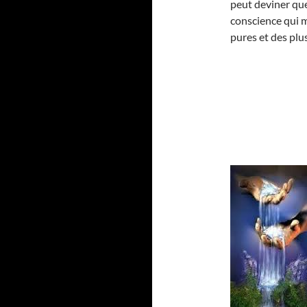
peut deviner que 
conscience qui m
pures et des plu