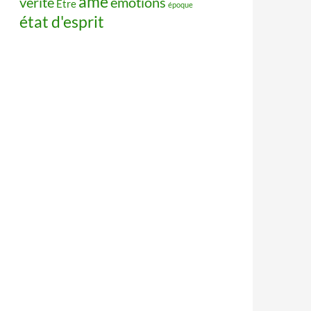
âme
vérité
émotions
Être
époque
état d'esprit