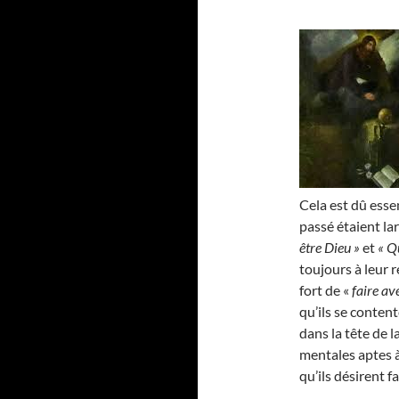
Cela est dû esse
passé étaient l
être Dieu »
et
« Q
toujours à leur r
fort de «
faire av
qu’ils se conten
dans la tête de 
mentales aptes à
qu’ils désirent f