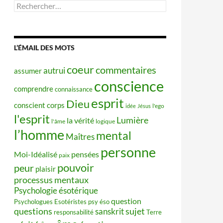
Rechercher :
L’ÉMAIL DES MOTS
coeur
commentaires
autrui
assumer
conscience
comprendre
connaissance
esprit
Dieu
conscient
corps
idée
Jésus
l'ego
l'esprit
Lumière
la vérité
l'âme
logique
l’homme
mental
Maîtres
personne
Moi-Idéalisé
pensées
paix
pouvoir
peur
plaisir
processus mentaux
Psychologie ésotérique
question
Psychologues Esotéristes
psy éso
questions
sujet
sanskrit
responsabilité
Terre