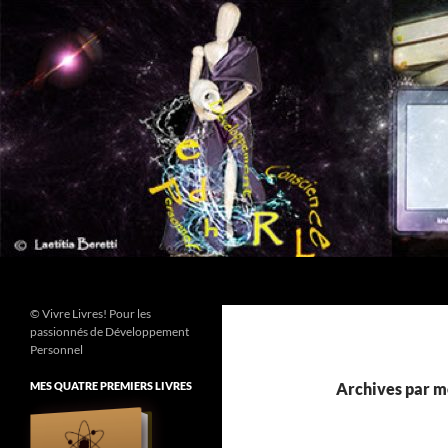
Aller
au
contenu
Recherche
© Vivre Livres! Pour les
passionnés de Développement
Personnel
MES QUATRE PREMIERS LIVRES
Archives par mo