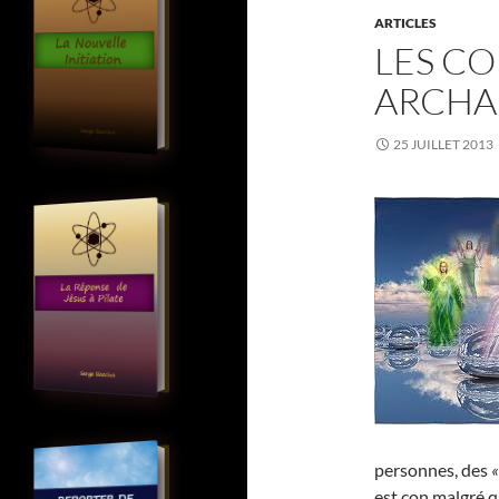
ARTICLES
LES CO
ARCHA
25 JUILLET 2013
personnes, des
«
est con malgré q