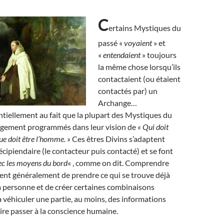
C
ertains Mystiques du
passé «
voyaient
» et
«
entendaient
» toujours
la même chose lorsqu’ils
contactaient (ou étaient
contactés par) un
Archange…
ntiellement au fait que la plupart des Mystiques du
argement programmés dans leur vision de
« Qui doit
ue doit être l’homme. »
Ces êtres Divins s’adaptent
écipiendaire (le contacteur puis contacté) et se font
ec les moyens du bord
« , comme on dit. Comprendre
tent généralement de prendre ce qui se trouve déjà
la personne et de créer certaines combinaisons
 véhiculer une partie, au moins, des informations
aire passer à la conscience humaine.