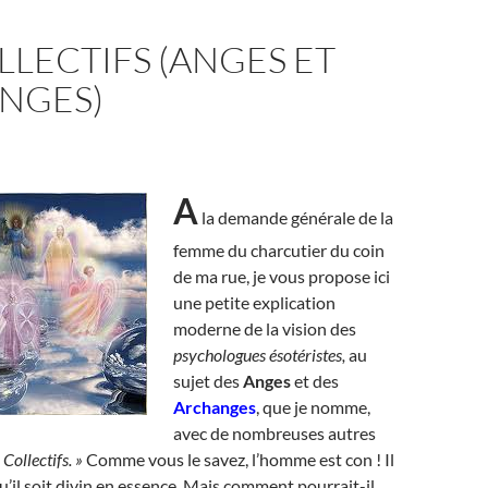
LLECTIFS (ANGES ET
NGES)
A
la demande générale de la
femme du charcutier du coin
de ma rue, je vous propose ici
une petite explication
moderne de la vision des
psychologues ésotéristes,
au
sujet des
Anges
et des
Archanges
, que je nomme,
avec de nombreuses autres
 Collectifs. »
Comme vous le savez, l’homme est con ! Il
u’il soit divin en essence. Mais comment pourrait-il