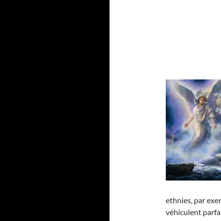
ethnies, par exe
véhiculent parf