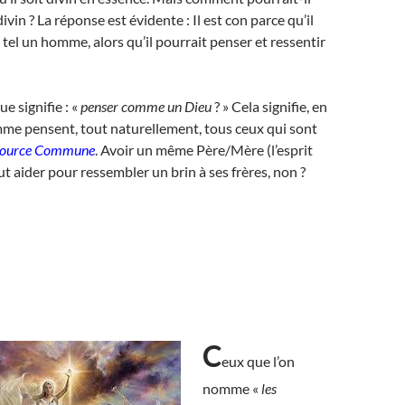
 divin ? La réponse est évidente : Il est con parce qu’il
 tel un homme, alors qu’il pourrait penser et ressentir
ue signifie : «
penser comme un Dieu
? » Cela signifie, en
mme pensent, tout naturellement, tous ceux qui sont
Source Commune
. Avoir un même Père/Mère (l’esprit
ut aider pour ressembler un brin à ses frères, non ?
C
eux que l’on
nomme «
les