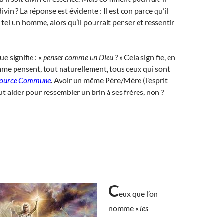
 divin ? La réponse est évidente : Il est con parce qu’il
 tel un homme, alors qu’il pourrait penser et ressentir
ue signifie : «
penser comme un Dieu
? » Cela signifie, en
mme pensent, tout naturellement, tous ceux qui sont
Source Commune
. Avoir un même Père/Mère (l’esprit
ut aider pour ressembler un brin à ses frères, non ?
C
eux que l’on
nomme «
les