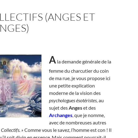
LLECTIFS (ANGES ET
NGES)
A
la demande générale de la
femme du charcutier du coin
de ma rue, je vous propose ici
une petite explication
moderne de la vision des
psychologues ésotéristes,
au
sujet des
Anges
et des
Archanges
, que je nomme,
avec de nombreuses autres
 Collectifs. »
Comme vous le savez, l’homme est con ! Il
u’il soit divin en essence. Mais comment pourrait-il