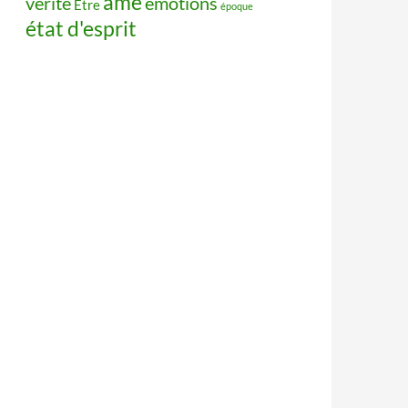
âme
vérité
émotions
Être
époque
état d'esprit