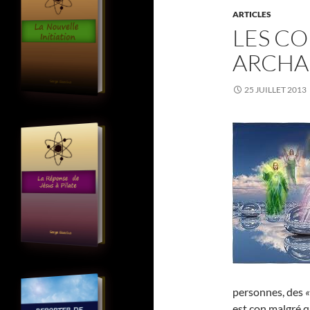
ARTICLES
LES CO
ARCHA
25 JUILLET 2013
personnes, des
«
est con malgré q