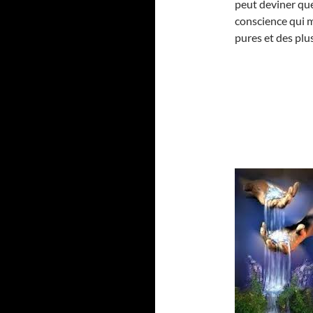
peut deviner que 
conscience qui m
pures et des plu