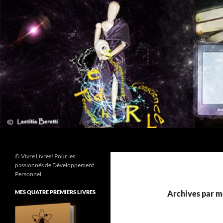
Aller
au
contenu
Recherche
© Vivre Livres! Pour les
passionnés de Développement
Personnel
MES QUATRE PREMIERS LIVRES
Archives par m