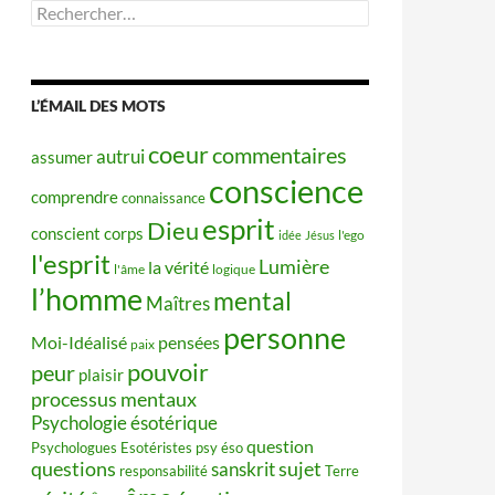
Rechercher :
L’ÉMAIL DES MOTS
coeur
commentaires
autrui
assumer
conscience
comprendre
connaissance
esprit
Dieu
conscient
corps
idée
Jésus
l'ego
l'esprit
Lumière
la vérité
l'âme
logique
l’homme
mental
Maîtres
personne
Moi-Idéalisé
pensées
paix
pouvoir
peur
plaisir
processus mentaux
Psychologie ésotérique
question
Psychologues Esotéristes
psy éso
questions
sujet
sanskrit
responsabilité
Terre