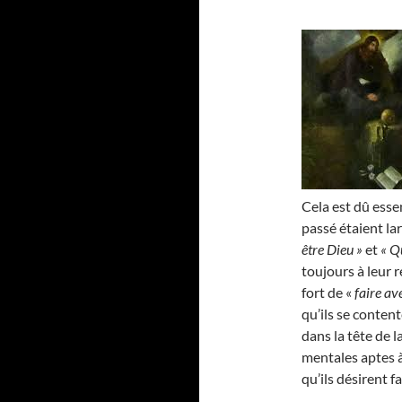
Cela est dû esse
passé étaient l
être Dieu »
et
« Q
toujours à leur r
fort de «
faire av
qu’ils se conten
dans la tête de 
mentales aptes à
qu’ils désirent f