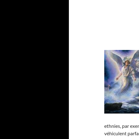
ethnies, par exe
véhiculent parf