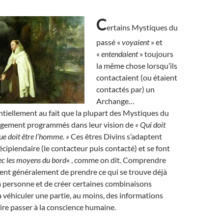
C
ertains Mystiques du
passé «
voyaient
» et
«
entendaient
» toujours
la même chose lorsqu’ils
contactaient (ou étaient
contactés par) un
Archange…
ntiellement au fait que la plupart des Mystiques du
argement programmés dans leur vision de
« Qui doit
ue doit être l’homme. »
Ces êtres Divins s’adaptent
écipiendaire (le contacteur puis contacté) et se font
ec les moyens du bord
« , comme on dit. Comprendre
tent généralement de prendre ce qui se trouve déjà
la personne et de créer certaines combinaisons
 véhiculer une partie, au moins, des informations
aire passer à la conscience humaine.