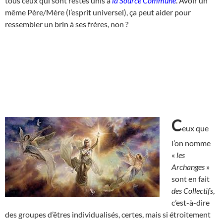
tous ceux qui sont restés unis à
la Source Commune
. Avoir un
même Père/Mère (l’esprit universel), ça peut aider pour
ressembler un brin à ses frères, non ?
C
eux que
l’on nomme
«
les
Archanges
»
sont en fait
des Collectifs
,
c’est-à-dire
des groupes d’êtres individualisés, certes, mais si étroitement