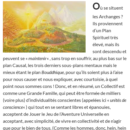
O
ù se situent
les Archanges ?
Ils proviennent
d’un Plan
Spirituel très
élevé, mais ils
sont descendu et
peuvent se «
maintenir
« , sans trop en souffrir, au plus bas sur le
plan Causal, les trois derniers sous-plans mentaux mais le
mieux étant le plan
Bouddhique
, pour qu’ils soient plus à l’aise
pour nous causer et nous expliquer, avec courtoisie, à quel
point nous sommes cons ! Donc, et en résumé, un Collectif est
comme une Grande Famille, qui peut être formée de milliers
(voire plus) d’individualités conscientes (appelées ici «
unités de
conscience
« ) qui tout en se sentant libres et épanouies,
acceptent de Jouer le Jeu de l’Aventure Universelle en
acceptant, avec simplicité, de vivre en collectivité et de n’agir
que pour le bien de tous. (Comme les hommes, donc, hein, hein