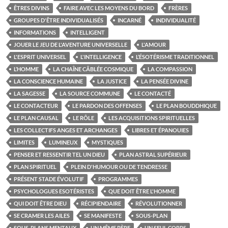
ÊTRES DIVINS
FAIRE AVEC LES MOYENS DU BORD
FRÈRES
GROUPES D'ÊTRE INDIVIDUALISÉS
INCARNÉ
INDIVIDUALITÉ
INFORMATIONS
INTELLIGENT
JOUER LE JEU DE L'AVENTURE UNIVERSELLE
L'AMOUR
L'ESPRIT UNIVERSEL
L'INTELLIGENCE
L’ÉSOTÉRISME TRADITIONNEL
L’HOMME
LA CHAÎNE CÂBLÉE COSMIQUE
LA COMPASSION
LA CONSCIENCE HUMAINE
LA JUSTICE
LA PENSÉE DIVINE
LA SAGESSE
LA SOURCE COMMUNE
LE CONTACTÉ
LE CONTACTEUR
LE PARDON DES OFFENSES
LE PLAN BOUDDHIQUE
LE PLAN CAUSAL
LE RÔLE
LES ACQUISITIONS SPIRITUELLES
LES COLLECTIFS ANGES ET ARCHANGES
LIBRES ET ÉPANOUIES
LIMITES
LUMINEUX
MYSTIQUES
PENSER ET RESSENTIR TEL UN DIEU
PLAN ASTRAL SUPÉRIEUR
PLAN SPIRITUEL
PLEIN D'HUMOUR OU DE TENDRESSE
PRÉSENT STADE ÉVOLUTIF
PROGRAMMES
PSYCHOLOGUES ESOTÉRISTES
QUE DOIT ÊTRE L'HOMME
QUI DOIT ÊTRE DIEU
RÉCIPIENDAIRE
RÉVOLUTIONNER
SE CRAMER LES AILES
SE MANIFESTE
SOUS-PLAN
SOUS-PLANS MENTAUX
UN MÊME PÈRE
UN SEUL CORPS