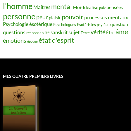
l’homme
mental
Maîtres
Moi-Idéalisé
pensées
paix
personne
pouvoir
peur
processus mentaux
plaisir
Psychologie ésotérique
question
Psychologues Esotéristes
psy éso
âme
vérité
questions
sujet
sanskrit
Être
responsabilité
Terre
état d'esprit
émotions
époque
MES QUATRE PREMIERS LIVRES