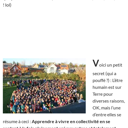
! lol)
V
oici un petit
secret (qui a
pouffé ?) : L’être
humain est sur
Terre pour
diverses raisons,
OK, mais l’une
d’entre elles se
résume à ceci :
Apprendre à vivre en collectivité en se