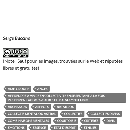
Serge Baccino
(Note : Sauf pour les images, trouvées sur le Web et réputées
libres et gratuites)
ÂME-GROUPE
ANGES
APPRENDRE À VIVRE EN COLLECTIVITÉ EN SE SENTANT À LA FOIS
PLEINEMENT UNI AUX AUTRES ET TOTALEMENT LIBRE
ARCHANGES
ASPECTS
BATAILLON
COLLECTIF MENTAL OU ASTRAL
COLLECTIFS
COLLECTIFS DIVINS
COMBINAISONS MENTALES
COURTOISIE
CRITÈRES
DIVIN
ÉMOTIONS
ESSENCE
ÉTAT D'ESPRIT
ETHNIES