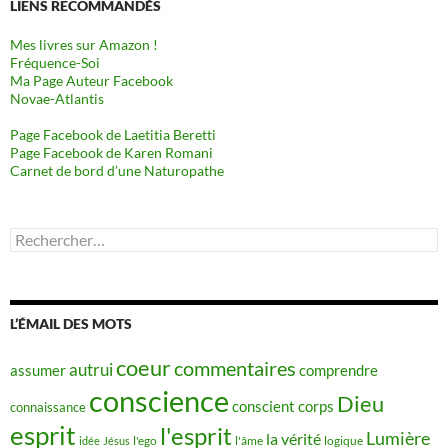
LIENS RECOMMANDÉS
Mes livres sur Amazon !
Fréquence-Soi
Ma Page Auteur Facebook
Novae-Atlantis
Page Facebook de Laetitia Beretti
Page Facebook de Karen Romani
Carnet de bord d’une Naturopathe
Rechercher :
L’ÉMAIL DES MOTS
coeur
commentaires
autrui
assumer
comprendre
conscience
Dieu
conscient
corps
connaissance
esprit
l'esprit
Lumière
la vérité
idée
Jésus
l'ego
l'âme
logique