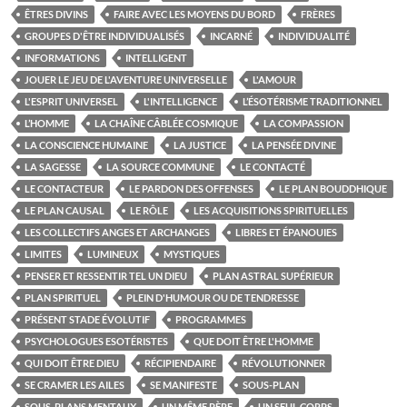
ÊTRES DIVINS
FAIRE AVEC LES MOYENS DU BORD
FRÈRES
GROUPES D'ÊTRE INDIVIDUALISÉS
INCARNÉ
INDIVIDUALITÉ
INFORMATIONS
INTELLIGENT
JOUER LE JEU DE L'AVENTURE UNIVERSELLE
L'AMOUR
L'ESPRIT UNIVERSEL
L'INTELLIGENCE
L’ÉSOTÉRISME TRADITIONNEL
L’HOMME
LA CHAÎNE CÂBLÉE COSMIQUE
LA COMPASSION
LA CONSCIENCE HUMAINE
LA JUSTICE
LA PENSÉE DIVINE
LA SAGESSE
LA SOURCE COMMUNE
LE CONTACTÉ
LE CONTACTEUR
LE PARDON DES OFFENSES
LE PLAN BOUDDHIQUE
LE PLAN CAUSAL
LE RÔLE
LES ACQUISITIONS SPIRITUELLES
LES COLLECTIFS ANGES ET ARCHANGES
LIBRES ET ÉPANOUIES
LIMITES
LUMINEUX
MYSTIQUES
PENSER ET RESSENTIR TEL UN DIEU
PLAN ASTRAL SUPÉRIEUR
PLAN SPIRITUEL
PLEIN D'HUMOUR OU DE TENDRESSE
PRÉSENT STADE ÉVOLUTIF
PROGRAMMES
PSYCHOLOGUES ESOTÉRISTES
QUE DOIT ÊTRE L'HOMME
QUI DOIT ÊTRE DIEU
RÉCIPIENDAIRE
RÉVOLUTIONNER
SE CRAMER LES AILES
SE MANIFESTE
SOUS-PLAN
SOUS-PLANS MENTAUX
UN MÊME PÈRE
UN SEUL CORPS