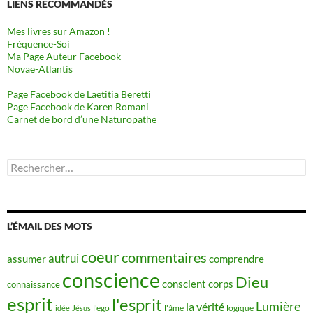
LIENS RECOMMANDÉS
Mes livres sur Amazon !
Fréquence-Soi
Ma Page Auteur Facebook
Novae-Atlantis
Page Facebook de Laetitia Beretti
Page Facebook de Karen Romani
Carnet de bord d’une Naturopathe
Rechercher :
L’ÉMAIL DES MOTS
coeur
commentaires
autrui
assumer
comprendre
conscience
Dieu
conscient
corps
connaissance
esprit
l'esprit
Lumière
la vérité
idée
Jésus
l'ego
l'âme
logique