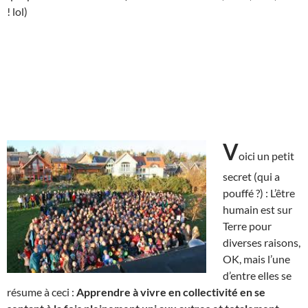
! lol)
V
oici un petit
secret (qui a
pouffé ?) : L’être
humain est sur
Terre pour
diverses raisons,
OK, mais l’une
d’entre elles se
résume à ceci :
Apprendre à vivre en collectivité en se