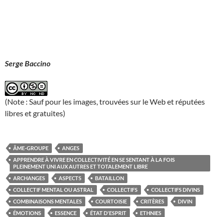
Serge Baccino
(Note : Sauf pour les images, trouvées sur le Web et réputées
libres et gratuites)
ÂME-GROUPE
ANGES
APPRENDRE À VIVRE EN COLLECTIVITÉ EN SE SENTANT À LA FOIS
PLEINEMENT UNI AUX AUTRES ET TOTALEMENT LIBRE
ARCHANGES
ASPECTS
BATAILLON
COLLECTIF MENTAL OU ASTRAL
COLLECTIFS
COLLECTIFS DIVINS
COMBINAISONS MENTALES
COURTOISIE
CRITÈRES
DIVIN
ÉMOTIONS
ESSENCE
ÉTAT D'ESPRIT
ETHNIES