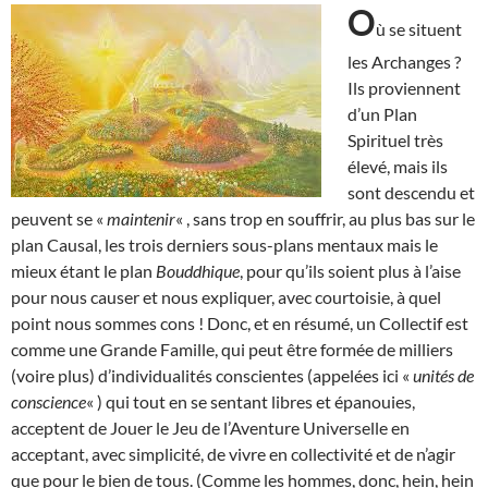
O
ù se situent
les Archanges ?
Ils proviennent
d’un Plan
Spirituel très
élevé, mais ils
sont descendu et
peuvent se «
maintenir
« , sans trop en souffrir, au plus bas sur le
plan Causal, les trois derniers sous-plans mentaux mais le
mieux étant le plan
Bouddhique
, pour qu’ils soient plus à l’aise
pour nous causer et nous expliquer, avec courtoisie, à quel
point nous sommes cons ! Donc, et en résumé, un Collectif est
comme une Grande Famille, qui peut être formée de milliers
(voire plus) d’individualités conscientes (appelées ici «
unités de
conscience
« ) qui tout en se sentant libres et épanouies,
acceptent de Jouer le Jeu de l’Aventure Universelle en
acceptant, avec simplicité, de vivre en collectivité et de n’agir
que pour le bien de tous. (Comme les hommes, donc, hein, hein