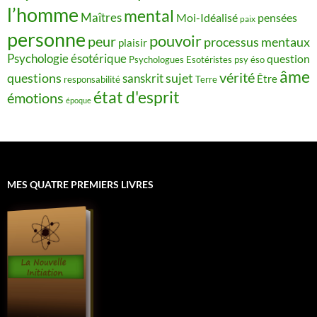
l’homme
mental
Maîtres
Moi-Idéalisé
pensées
paix
personne
pouvoir
peur
processus mentaux
plaisir
Psychologie ésotérique
question
Psychologues Esotéristes
psy éso
âme
vérité
questions
sujet
sanskrit
Être
responsabilité
Terre
état d'esprit
émotions
époque
MES QUATRE PREMIERS LIVRES