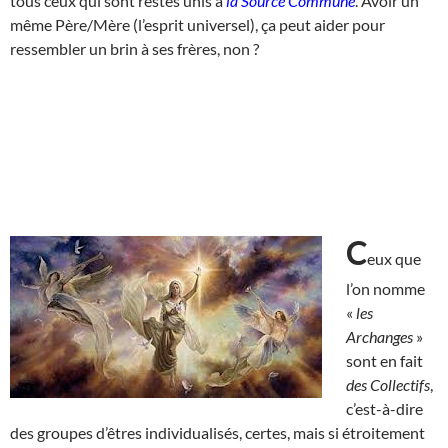
tous ceux qui sont restés unis à
la Source Commune
. Avoir un
même Père/Mère (l’esprit universel), ça peut aider pour
ressembler un brin à ses frères, non ?
C
eux que
l’on nomme
«
les
Archanges
»
sont en fait
des Collectifs
,
c’est-à-dire
des groupes d’êtres individualisés, certes, mais si étroitement