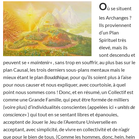
O
ù se situent
les Archanges ?
Ils proviennent
d’un Plan
Spirituel très
élevé, mais ils
sont descendu et
peuvent se «
maintenir
« , sans trop en souffrir, au plus bas sur le
plan Causal, les trois derniers sous-plans mentaux mais le
mieux étant le plan
Bouddhique
, pour qu’ils soient plus à l’aise
pour nous causer et nous expliquer, avec courtoisie, à quel
point nous sommes cons ! Donc, et en résumé, un Collectif est
comme une Grande Famille, qui peut être formée de milliers
(voire plus) d’individualités conscientes (appelées ici «
unités de
conscience
« ) qui tout en se sentant libres et épanouies,
acceptent de Jouer le Jeu de l’Aventure Universelle en
acceptant, avec simplicité, de vivre en collectivité et de n’agir
que pour le bien de tous. (Comme les hommes, donc, hein, hein