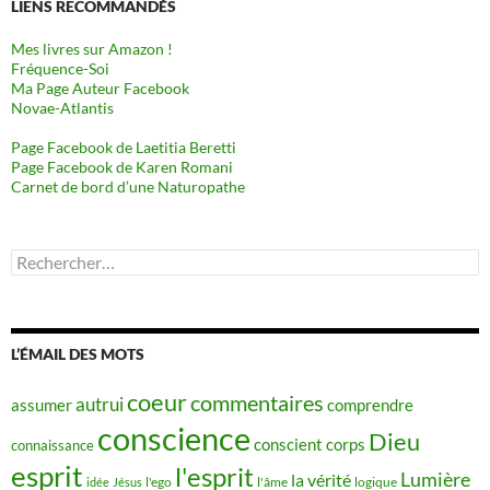
LIENS RECOMMANDÉS
Mes livres sur Amazon !
Fréquence-Soi
Ma Page Auteur Facebook
Novae-Atlantis
Page Facebook de Laetitia Beretti
Page Facebook de Karen Romani
Carnet de bord d’une Naturopathe
Rechercher :
L’ÉMAIL DES MOTS
coeur
commentaires
autrui
assumer
comprendre
conscience
Dieu
conscient
corps
connaissance
esprit
l'esprit
Lumière
la vérité
idée
Jésus
l'ego
l'âme
logique