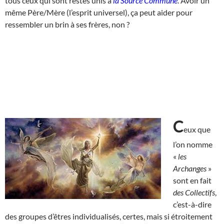
tous ceux qui sont restés unis à
la Source Commune
. Avoir un
même Père/Mère (l’esprit universel), ça peut aider pour
ressembler un brin à ses frères, non ?
C
eux que
l’on nomme
«
les
Archanges
»
sont en fait
des Collectifs
,
c’est-à-dire
des groupes d’êtres individualisés, certes, mais si étroitement