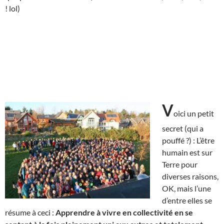
! lol)
V
oici un petit
secret (qui a
pouffé ?) : L’être
humain est sur
Terre pour
diverses raisons,
OK, mais l’une
d’entre elles se
résume à ceci :
Apprendre à vivre en collectivité en se