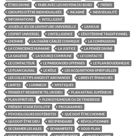
ÊTRES DIVINS
FAIRE AVEC LES MOYENS DU BORD
FRÈRES
GROUPES D'ÊTRE INDIVIDUALISÉS
INCARNÉ
INDIVIDUALITÉ
INFORMATIONS
INTELLIGENT
JOUER LE JEU DE L'AVENTURE UNIVERSELLE
L'AMOUR
L'ESPRIT UNIVERSEL
L'INTELLIGENCE
L’ÉSOTÉRISME TRADITIONNEL
L’HOMME
LA CHAÎNE CÂBLÉE COSMIQUE
LA COMPASSION
LA CONSCIENCE HUMAINE
LA JUSTICE
LA PENSÉE DIVINE
LA SAGESSE
LA SOURCE COMMUNE
LE CONTACTÉ
LE CONTACTEUR
LE PARDON DES OFFENSES
LE PLAN BOUDDHIQUE
LE PLAN CAUSAL
LE RÔLE
LES ACQUISITIONS SPIRITUELLES
LES COLLECTIFS ANGES ET ARCHANGES
LIBRES ET ÉPANOUIES
LIMITES
LUMINEUX
MYSTIQUES
PENSER ET RESSENTIR TEL UN DIEU
PLAN ASTRAL SUPÉRIEUR
PLAN SPIRITUEL
PLEIN D'HUMOUR OU DE TENDRESSE
PRÉSENT STADE ÉVOLUTIF
PROGRAMMES
PSYCHOLOGUES ESOTÉRISTES
QUE DOIT ÊTRE L'HOMME
QUI DOIT ÊTRE DIEU
RÉCIPIENDAIRE
RÉVOLUTIONNER
SE CRAMER LES AILES
SE MANIFESTE
SOUS-PLAN
SOUS-PLANS MENTAUX
UN MÊME PÈRE
UN SEUL CORPS