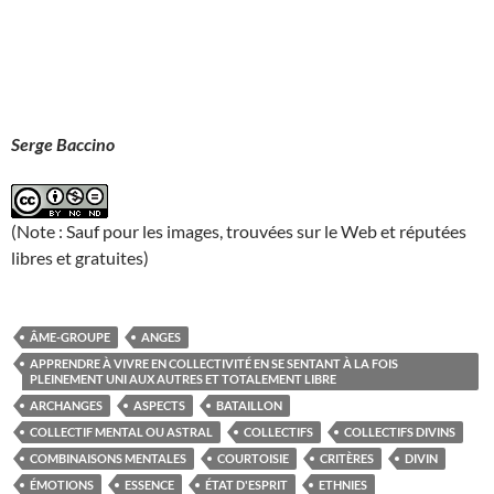
Serge Baccino
(Note : Sauf pour les images, trouvées sur le Web et réputées
libres et gratuites)
ÂME-GROUPE
ANGES
APPRENDRE À VIVRE EN COLLECTIVITÉ EN SE SENTANT À LA FOIS
PLEINEMENT UNI AUX AUTRES ET TOTALEMENT LIBRE
ARCHANGES
ASPECTS
BATAILLON
COLLECTIF MENTAL OU ASTRAL
COLLECTIFS
COLLECTIFS DIVINS
COMBINAISONS MENTALES
COURTOISIE
CRITÈRES
DIVIN
ÉMOTIONS
ESSENCE
ÉTAT D'ESPRIT
ETHNIES