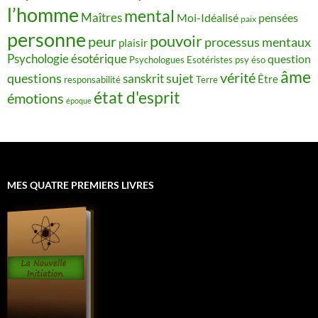
l’homme
mental
Maîtres
Moi-Idéalisé
pensées
paix
personne
pouvoir
peur
processus mentaux
plaisir
Psychologie ésotérique
question
Psychologues Esotéristes
psy éso
âme
vérité
questions
sujet
sanskrit
Être
responsabilité
Terre
état d'esprit
émotions
époque
MES QUATRE PREMIERS LIVRES