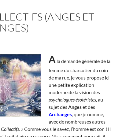
LLECTIFS (ANGES ET
NGES)
A
la demande générale de la
femme du charcutier du coin
de ma rue, je vous propose ici
une petite explication
moderne de la vision des
psychologues ésotéristes,
au
sujet des
Anges
et des
Archanges
, que je nomme,
avec de nombreuses autres
 Collectifs. »
Comme vous le savez, l’homme est con ! Il
u’il soit divin en essence. Mais comment pourrait-il