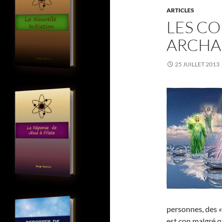
ARTICLES
LES CO
ARCHA
25 JUILLET 2013
personnes, des
«
est con malgré q