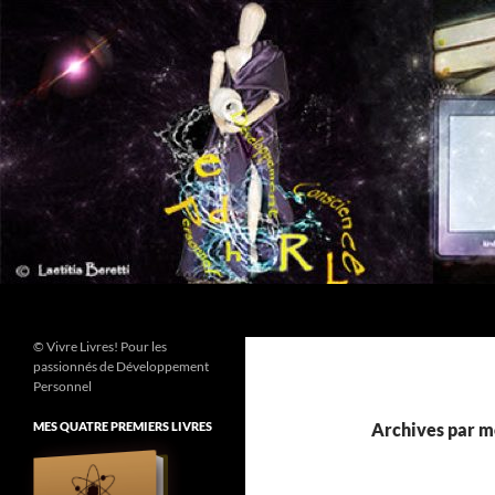
Aller
au
contenu
Recherche
© Vivre Livres! Pour les
passionnés de Développement
Personnel
MES QUATRE PREMIERS LIVRES
Archives par m