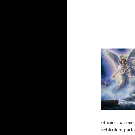
ethnies, par exe
véhiculent parf