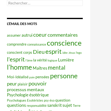
Rechercher :
L’ÉMAIL DES MOTS
coeur
commentaires
autrui
assumer
conscience
comprendre
connaissance
esprit
Dieu
conscient
corps
idée
Jésus
l'ego
l'esprit
Lumière
la vérité
l'âme
logique
l’homme
mental
Maîtres
personne
Moi-Idéalisé
pensées
paix
pouvoir
peur
plaisir
processus mentaux
Psychologie ésotérique
question
Psychologues Esotéristes
psy éso
questions
sujet
sanskrit
responsabilité
Terre