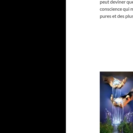
peut deviner que 
conscience qui m
pures et des plu