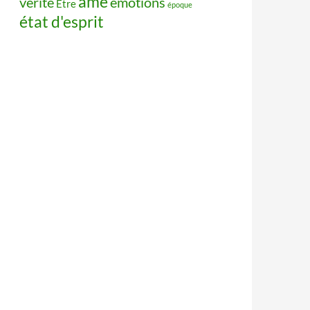
âme
vérité
émotions
Être
époque
état d'esprit