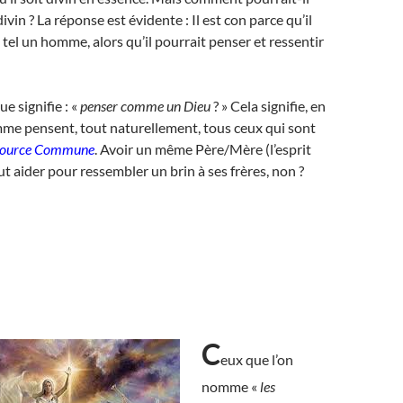
 divin ? La réponse est évidente : Il est con parce qu’il
 tel un homme, alors qu’il pourrait penser et ressentir
ue signifie : «
penser comme un Dieu
? » Cela signifie, en
mme pensent, tout naturellement, tous ceux qui sont
Source Commune
. Avoir un même Père/Mère (l’esprit
ut aider pour ressembler un brin à ses frères, non ?
C
eux que l’on
nomme «
les