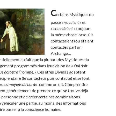
C
ertains Mystiques du
passé «
voyaient
» et
«
entendaient
» toujours
la même chose lorsqu’ils
contactaient (ou étaient
contactés par) un
Archange…
ntiellement au fait que la plupart des Mystiques du
argement programmés dans leur vision de
« Qui doit
ue doit être l’homme. »
Ces êtres Divins s’adaptent
écipiendaire (le contacteur puis contacté) et se font
ec les moyens du bord
« , comme on dit. Comprendre
tent généralement de prendre ce qui se trouve déjà
la personne et de créer certaines combinaisons
 véhiculer une partie, au moins, des informations
aire passer à la conscience humaine.