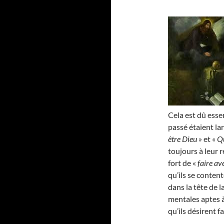
Cela est dû esse
passé étaient l
être Dieu »
et
« Q
toujours à leur r
fort de «
faire av
qu’ils se conten
dans la tête de 
mentales aptes à
qu’ils désirent f