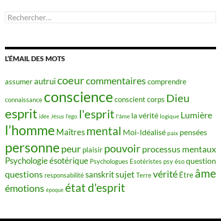
Rechercher :
L’ÉMAIL DES MOTS
coeur
commentaires
autrui
assumer
comprendre
conscience
Dieu
conscient
corps
connaissance
esprit
l'esprit
Lumière
la vérité
idée
Jésus
l'ego
l'âme
logique
l’homme
mental
Maîtres
Moi-Idéalisé
pensées
paix
personne
pouvoir
peur
processus mentaux
plaisir
Psychologie ésotérique
question
Psychologues Esotéristes
psy éso
âme
vérité
questions
sujet
sanskrit
Être
responsabilité
Terre
état d'esprit
émotions
époque