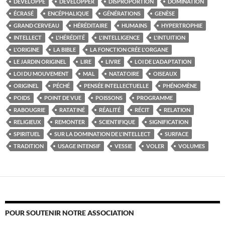
DÉVELOPPÉ
DÉVELOPPER
DISPROPORTION
DOMINATION
ÉCRASÉ
ENCÉPHALIQUE
GÉNÉRATIONS
GENÈSE
GRAND CERVEAU
HÉRÉDITAIRE
HUMAINS
HYPERTROPHIE
INTELLECT
L'HÉRÉDITÉ
L'INTELLIGENCE
L'INTUITION
L'ORIGINE
LA BIBLE
LA FONCTION CRÉE L'ORGANE
LE JARDIN ORIGINEL
LIRE
LIVRE
LOI DE L'ADAPTATION
LOI DU MOUVEMENT
MAL
NATATOIRE
OISEAUX
ORIGINEL
PÉCHÉ
PENSÉE INTELLECTUELLE
PHÉNOMÈNE
POIDS
POINT DE VUE
POISSONS
PROGRAMME
RABOUGRIE
RATATINÉ
RÉALITÉ
RÉCIT
RELATION
RELIGIEUX
REMONTER
SCIENTIFIQUE
SIGNIFICATION
SPIRITUEL
SUR LA DOMINATION DE L'INTELLECT
SURFACE
TRADITION
USAGE INTENSIF
VESSIE
VOLER
VOLUMES
POUR SOUTENIR NOTRE ASSOCIATION