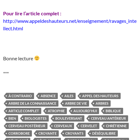
Pour lire l’article complet :
http://www.appeldeshauteurs.net/enseignement/ravages_inte
llect.html
Bonne lecture
***
À CONTRARIO
ABSENCE
AILES
APPEL DES HAUTEURS
ARBRE DE LA CONNAISSANCE
ARBRE DE VIE
ARBRES
ARTICLE COMPLET
ATROPHIE
AUJOURD'HUI
BIBLIQUE
BIEN
BIOLOGISTES
BOULEVERSANT
CERVEAU ANTÉRIEUR
CERVEAU POSTÉRIEUR
CERVEAUX
CERVELET
CHRÉTIENNE
CORROBORE
CROYANTE
CROYANTS
DÉSÉQUILIBRE