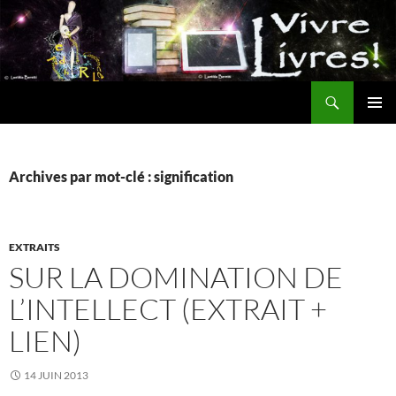
Aller
au
contenu
Recherche
MENU
PRINCI
Archives par mot-clé : signification
EXTRAITS
SUR LA DOMINATION DE
L’INTELLECT (EXTRAIT +
LIEN)
14 JUIN 2013