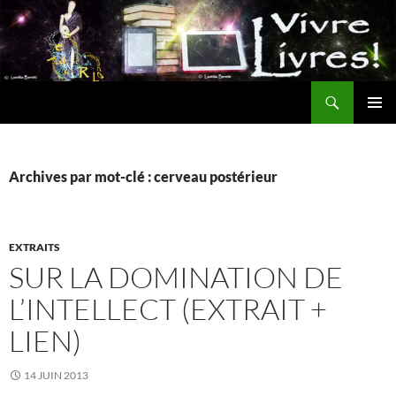
Aller
au
contenu
Recherche
MENU
PRINCI
Archives par mot-clé : cerveau postérieur
EXTRAITS
SUR LA DOMINATION DE
L’INTELLECT (EXTRAIT +
LIEN)
14 JUIN 2013