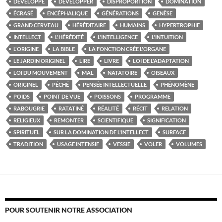
DÉVELOPPÉ
DÉVELOPPER
DISPROPORTION
DOMINATION
ÉCRASÉ
ENCÉPHALIQUE
GÉNÉRATIONS
GENÈSE
GRAND CERVEAU
HÉRÉDITAIRE
HUMAINS
HYPERTROPHIE
INTELLECT
L'HÉRÉDITÉ
L'INTELLIGENCE
L'INTUITION
L'ORIGINE
LA BIBLE
LA FONCTION CRÉE L'ORGANE
LE JARDIN ORIGINEL
LIRE
LIVRE
LOI DE L'ADAPTATION
LOI DU MOUVEMENT
MAL
NATATOIRE
OISEAUX
ORIGINEL
PÉCHÉ
PENSÉE INTELLECTUELLE
PHÉNOMÈNE
POIDS
POINT DE VUE
POISSONS
PROGRAMME
RABOUGRIE
RATATINÉ
RÉALITÉ
RÉCIT
RELATION
RELIGIEUX
REMONTER
SCIENTIFIQUE
SIGNIFICATION
SPIRITUEL
SUR LA DOMINATION DE L'INTELLECT
SURFACE
TRADITION
USAGE INTENSIF
VESSIE
VOLER
VOLUMES
POUR SOUTENIR NOTRE ASSOCIATION