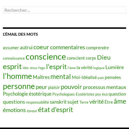
Rechercher :
L’ÉMAIL DES MOTS
coeur
commentaires
autrui
assumer
comprendre
conscience
Dieu
conscient
corps
connaissance
esprit
l'esprit
Lumière
la vérité
idée
Jésus
l'ego
l'âme
logique
l’homme
mental
Maîtres
Moi-Idéalisé
pensées
paix
personne
pouvoir
peur
processus mentaux
plaisir
Psychologie ésotérique
question
Psychologues Esotéristes
psy éso
âme
vérité
questions
sujet
sanskrit
Être
responsabilité
Terre
état d'esprit
émotions
époque