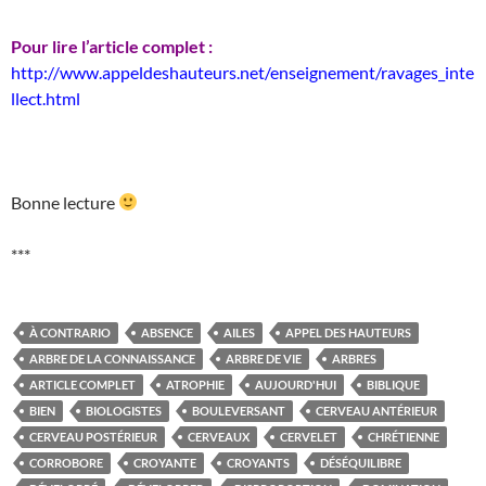
Pour lire l’article complet :
http://www.appeldeshauteurs.net/enseignement/ravages_inte
llect.html
Bonne lecture
***
À CONTRARIO
ABSENCE
AILES
APPEL DES HAUTEURS
ARBRE DE LA CONNAISSANCE
ARBRE DE VIE
ARBRES
ARTICLE COMPLET
ATROPHIE
AUJOURD'HUI
BIBLIQUE
BIEN
BIOLOGISTES
BOULEVERSANT
CERVEAU ANTÉRIEUR
CERVEAU POSTÉRIEUR
CERVEAUX
CERVELET
CHRÉTIENNE
CORROBORE
CROYANTE
CROYANTS
DÉSÉQUILIBRE