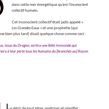
dans cette mer énergétique qu’est
l’inconscient
collectif
humain.
Cet inconscient collectif était jadis appelé «
Les Grandes Eaux
» et une prophétie (qui
pse
bien plus tard) disait quelque chose comme ceci :
x, issue du Dragon, sortira une Bête Immonde qui
ra à leur perte tous les humains du [branchés au] Rayon
L
e désir de tout gérer, maîtriser et planifier,