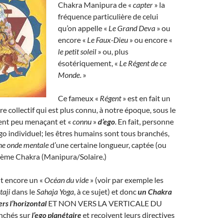
Chakra Manipura de «
capter
» la
fréquence particulière de celui
qu’on appelle «
Le Grand Deva
» ou
encore «
Le Faux-Dieu
» ou encore «
le petit soleil
» ou, plus
ésotériquement, «
Le Régent de ce
Monde
. »
Ce fameux «
Régent
» est en fait un
 collectif qui est plus connu, à notre époque, sous le
t peu menaçant et «
connu
»
d’ego
. En fait, personne
o individuel; les êtres humains sont tous branchés,
ne onde mentale
d’une certaine longueur, captée (ou
sième Chakra (Manipura/Solaire.)
t encore un «
Océan du vide
» (voir par exemple les
taji
dans le
Sahaja Yoga
, à ce sujet) et donc
un Chakra
ers l’horizontal
ET NON VERS LA VERTICALE DU
nchés sur
l’ego planétaire
et reçoivent leurs directives