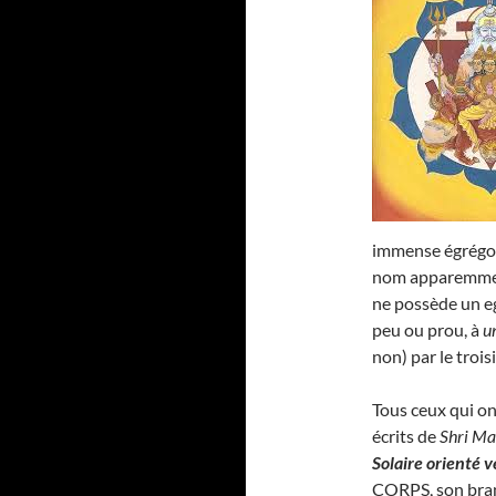
immense égrégore
nom apparemmen
ne possède un eg
peu ou prou, à
u
non) par le troi
Tous ceux qui on
écrits de
Shri Ma
Solaire orienté v
CORPS, son bra