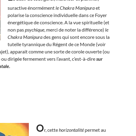
suractive énormément
le Chakra Manipura
et
polarise la conscience individuelle dans ce Foyer
énergétique de conscience. A la vue spirituelle (et
non pas
psychique
, merci de noter la différence)
le
Chakra Manipura
des gens qui sont encore sous la
tutelle tyrannique du Régent de ce Monde (voir
sujet), apparait comme une sorte de corole ouverte (ou
e ou dirigée fermement vers l’avant, c’est-à-dire
sur
ntale.
O
r, cette
horizontalité
permet au