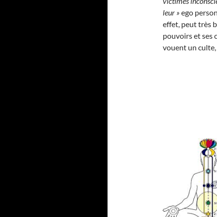
victimes inconscie
leur »
ego personn
effet, peut très 
pouvoirs et ses c
vouent un culte,