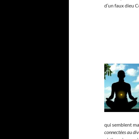
d’un faux dieu Co
qui semblent maî
connectées au div