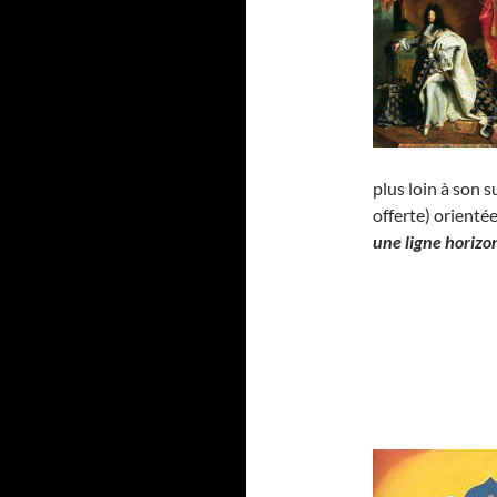
plus loin à son 
offerte) orienté
une ligne horizo