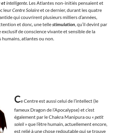
e
et
intelligente
. Les Atlantes non-initiés pensaient et
c leur
Centre Solaire
et ce dernier, durant les quatre
antide qui couvrirent plusieurs milliers d’années,
ttention et donc, une telle
stimulation
, qu’il devint par
e exclusif de conscience vivante et sensible de la
s humains, atlantes ou non.
C
e Centre est aussi celui de l’intellect (le
fameux Dragon de l’Apocalypse) et c’est
également par le Chakra Manipura ou «
petit
soleil
» que l’être humain, actuellement encore,
est relié à une chose redoutable qui se trouve