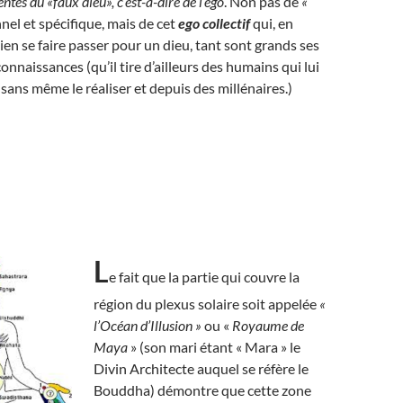
ntes du «faux dieu», c’est-à-dire de l’ego
. Non pas de
«
el et spécifique, mais de cet
ego collectif
qui, en
bien se faire passer pour un dieu, tant sont grands ses
onnaissances (qu’il tire d’ailleurs des humains qui lui
 sans même le réaliser et depuis des millénaires.)
L
e fait que la partie qui couvre la
région du plexus solaire soit appelée
«
l’Océan d’Illusion »
ou «
Royaume de
Maya
» (son mari étant « Mara » le
Divin Architecte auquel se réfère le
Bouddha) démontre que cette zone