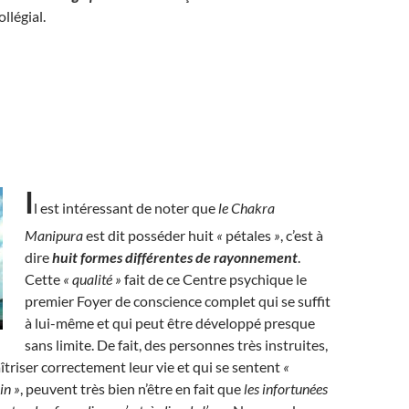
llégial.
I
l est intéressant de noter que
le Chakra
Manipura
est dit posséder huit
«
pétales
»
, c’est à
dire
huit formes différentes de rayonnement
.
Cette
« qualité »
fait de ce Centre psychique le
premier Foyer de conscience complet qui se suffit
à lui-même et qui peut être développé presque
sans limite. De fait, des personnes très instruites,
triser correctement leur vie et qui se sentent
«
in »
, peuvent très bien n’être en fait que
les infortunées