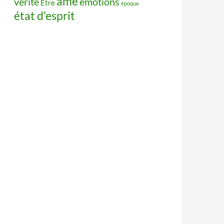
âme
vérité
émotions
Être
époque
état d'esprit