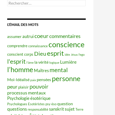
Rechercher :
L’ÉMAIL DES MOTS
coeur
commentaires
autrui
assumer
conscience
comprendre
connaissance
esprit
Dieu
conscient
corps
idée
Jésus
l'ego
l'esprit
Lumière
la vérité
l'âme
logique
l’homme
mental
Maîtres
personne
Moi-Idéalisé
pensées
paix
pouvoir
peur
plaisir
processus mentaux
Psychologie ésotérique
question
Psychologues Esotéristes
psy éso
questions
sujet
sanskrit
responsabilité
Terre