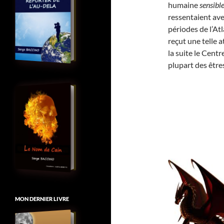
humaine
sensibl
ressentaient ave
périodes de l’Atl
reçut une telle a
la suite le Centr
plupart des être
MON DERNIER LIVRE