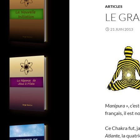
ARTICLES
LE GRA
21 JUIN 2013
Manipura »
, c’es
français, il est
Ce Chakra fut, j
Atlante,
la quatr