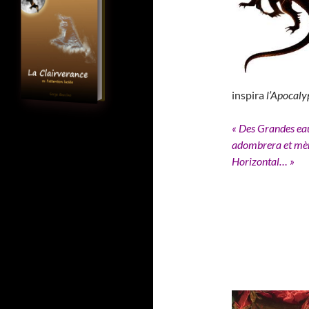
inspira
l’Apocaly
« Des Grandes eau
adombrera et mène
Horizontal… »