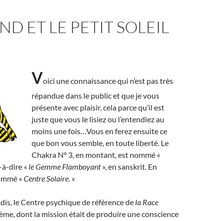
ND ET LE PETIT SOLEIL
V
oici une connaissance qui n’est pas très
répandue dans le public et que je vous
présente avec plaisir, cela parce qu’il est
juste que vous le lisiez ou l’entendiez au
moins une fois…Vous en ferez ensuite ce
que bon vous semble, en toute liberté. Le
Chakra N° 3, en montant, est nommé
«
t-à-dire «
le Gemme Flamboyant
», en sanskrit. En
 nommé «
Centre Solaire
. »
adis, le Centre psychique de référence de
la Race
ième, dont la mission était de produire une conscience