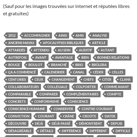
(Sauf pour les images trouvées sur internet et réputées libres
et gratuites)
2012
ACCOMPAGNER
AINSI
AMIS
ANALYSE
ANCIENS MAYAS
APOCALYPSES BIBLIQUES
ARTICLE
ATTARDÉS
ATTENDU
AU SEIN
AUDITIF
AUTANT
AUTREFOIS
AVANT
AVANTAGE
BIEN
BONNES RELATIONS
BOUGE
BOULOT
BRANCHÉ
BRIO
BRÛLERA
ÇA A COMMENCÉ
CALENDRIER
CANAL
CÉDER
CELLES
CENTURIES
CEUX
CHANGEMENT
CHEFS
CITER
CLANS
COLLABORATEURS
COLLÉGIALE
COLPORTER
COMME AVANT
COMPARABLE
COMPARER
COMPLÉMENTAIRES
COMPTE
CONCRETS
CONFORMISME
CONSCIENCE
CONSCIENCE HUMAINE
CONSERVER
CONTRE-COURANT
CONVICTION
COURANT
CRÂNE
CROÛTE
DATER
DÉCOUVRE
DÉJÀ
DÉJÀ PASSÉ
DÉMONTRENT
DEPUIS
DÉSAGRÉABLE
DÉTAILS
DIFFÉRENCE
DIFFÉRENT
DIFFICILE