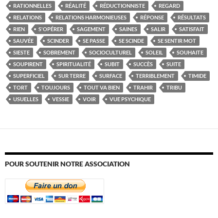
RATIONNELLES
RÉALITÉ
RÉDUCTIONNISTE
REGARD
RELATIONS
RELATIONS HARMONIEUSES
RÉPONSE
RÉSULTATS
RIEN
S'OPÉRER
SAGEMENT
SAINES
SALIR
SATISFAIT
SAUVÉE
SCINDER
SE PASSE
SE SCINDE
SE SENTIR MOT
SIESTE
SOBREMENT
SOCIOCULTUREL
SOLEIL
SOUHAITE
SOUPIRENT
SPIRITUALITÉ
SUBIT
SUCCÈS
SUITE
SUPERFICIEL
SUR TERRE
SURFACE
TERRIBLEMENT
TIMIDE
TORT
TOUJOURS
TOUT VA BIEN
TRAHIR
TRIBU
USUELLES
VESSIE
VOIR
VUE PSYCHIQUE
POUR SOUTENIR NOTRE ASSOCIATION