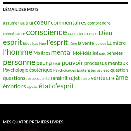
L’ÉMAIL DES MOTS
coeur
commentaires
autrui
assumer
comprendre
conscience
Dieu
conscient
corps
connaissance
esprit
l'esprit
Lumière
la vérité
idée
Jésus
l'ego
l'âme
logique
l’homme
mental
Maîtres
Moi-Idéalisé
pensées
paix
personne
pouvoir
peur
processus mentaux
plaisir
Psychologie ésotérique
question
Psychologues Esotéristes
psy éso
âme
vérité
questions
sujet
sanskrit
Être
responsabilité
Terre
état d'esprit
émotions
époque
MES QUATRE PREMIERS LIVRES