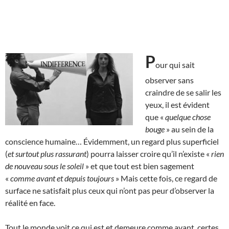
P
our qui sait
observer sans
craindre de se salir les
yeux, il est évident
que «
quelque chose
bouge
» au sein de la
conscience humaine… Évidemment, un regard plus superficiel
(
et surtout plus rassurant
) pourra laisser croire qu’il n’existe «
rien
de nouveau sous le soleil
» et que tout est bien sagement
«
comme avant et depuis toujours
» Mais cette fois, ce regard de
surface ne satisfait plus ceux qui n’ont pas peur d’observer la
réalité en face.
Tout le monde voit ce qui est et demeure comme avant, certes,