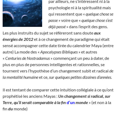
par ailleurs, ne s’intéressent ni à la
psychologie ni à la spiritualité mais
qui ressentent que «
quelque chose se
passe
» voire que «
quelque chose s’est
déjà passé
» dans l’esprit des gens.
Les plus instruits du sujet se réfèreront sans doute
aux
énergies de 2012
et à ce changement de paradigme qui était
sensé accompagner cette date tirée du calendrier Maya (entre
autre) La mode des «
Apocalypses Bibliques
» et autres
«
Centuries de Nostradamus
» commençant un peu à dater, de
plus en plus de personnes intelligentes et rationnelles, se
tournent vers l’hypothèse d’un changement subit et radical
de
la mentalité humaine
et ce,
sur quelques petites dizaines d’années.
Il est tentant de comparer cette intuition collégiale à ce qu’ont
prophétisé les anciens Mayas :
Un changement si radical, sur
Terre, qu’il serait comparable à la fin
d’un
monde
» (et non à la
fin
du
monde)