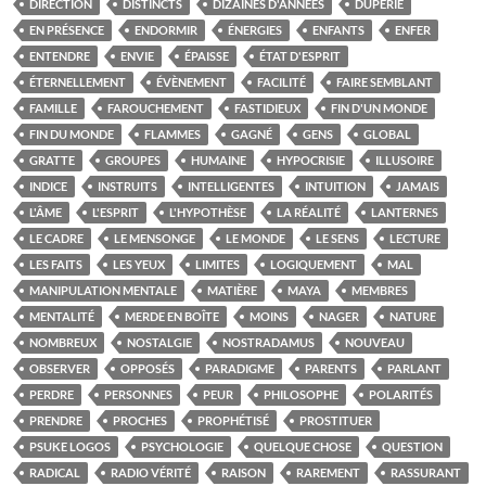
DIRECTION
DISTINCTS
DIZAINES D'ANNÉES
DUPERIE
EN PRÉSENCE
ENDORMIR
ÉNERGIES
ENFANTS
ENFER
ENTENDRE
ENVIE
ÉPAISSE
ÉTAT D'ESPRIT
ÉTERNELLEMENT
ÉVÈNEMENT
FACILITÉ
FAIRE SEMBLANT
FAMILLE
FAROUCHEMENT
FASTIDIEUX
FIN D'UN MONDE
FIN DU MONDE
FLAMMES
GAGNÉ
GENS
GLOBAL
GRATTE
GROUPES
HUMAINE
HYPOCRISIE
ILLUSOIRE
INDICE
INSTRUITS
INTELLIGENTES
INTUITION
JAMAIS
L'ÂME
L'ESPRIT
L'HYPOTHÈSE
LA RÉALITÉ
LANTERNES
LE CADRE
LE MENSONGE
LE MONDE
LE SENS
LECTURE
LES FAITS
LES YEUX
LIMITES
LOGIQUEMENT
MAL
MANIPULATION MENTALE
MATIÈRE
MAYA
MEMBRES
MENTALITÉ
MERDE EN BOÎTE
MOINS
NAGER
NATURE
NOMBREUX
NOSTALGIE
NOSTRADAMUS
NOUVEAU
OBSERVER
OPPOSÉS
PARADIGME
PARENTS
PARLANT
PERDRE
PERSONNES
PEUR
PHILOSOPHE
POLARITÉS
PRENDRE
PROCHES
PROPHÉTISÉ
PROSTITUER
PSUKE LOGOS
PSYCHOLOGIE
QUELQUE CHOSE
QUESTION
RADICAL
RADIO VÉRITÉ
RAISON
RAREMENT
RASSURANT