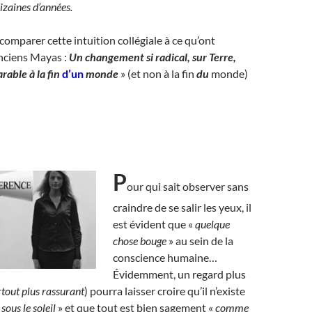
izaines d’années.
 comparer cette intuition collégiale à ce qu’ont
anciens Mayas :
Un changement si radical, sur Terre,
arable à la fin
d’un
monde
» (et non à la fin
du
monde)
P
our qui sait observer sans
craindre de se salir les yeux, il
est évident que «
quelque
chose bouge
» au sein de la
conscience humaine…
Évidemment, un regard plus
rtout plus rassurant
) pourra laisser croire qu’il n’existe
sous le soleil
» et que tout est bien sagement «
comme