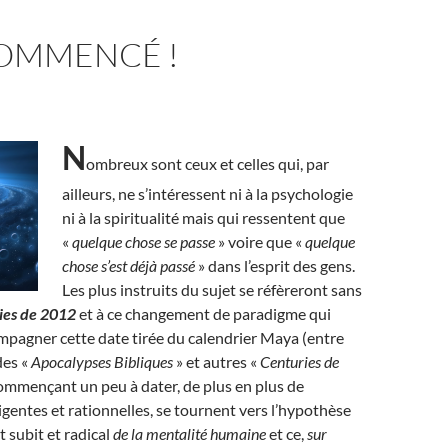
COMMENCÉ !
N
ombreux sont ceux et celles qui, par
ailleurs, ne s’intéressent ni à la psychologie
ni à la spiritualité mais qui ressentent que
«
quelque chose se passe
» voire que «
quelque
chose s’est déjà passé
» dans l’esprit des gens.
Les plus instruits du sujet se réfèreront sans
ies de 2012
et à ce changement de paradigme qui
mpagner cette date tirée du calendrier Maya (entre
des «
Apocalypses Bibliques
» et autres «
Centuries de
ommençant un peu à dater, de plus en plus de
igentes et rationnelles, se tournent vers l’hypothèse
 subit et radical
de la mentalité humaine
et ce,
sur