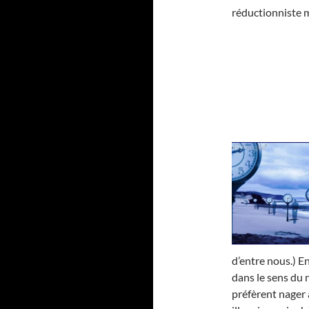
réductionniste m
d’entre nous.) E
dans le sens du
préfèrent nager