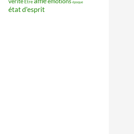
âme
vérité
émotions
Être
époque
état d'esprit