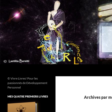
Aller
au
contenu
Recherche
© Vivre Livres! Pour les
passionnés de Développement
Personnel
MES QUATRE PREMIERS LIVRES
Archives par mo