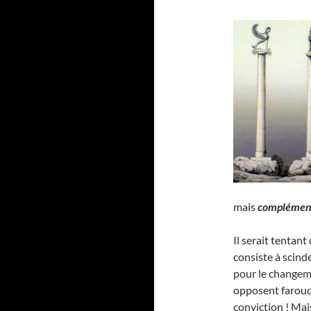
mais
complément
Il serait tentant 
consiste à scind
pour le changeme
opposent farouc
conviction ! Mai