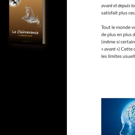
avant et depuis t
satisfait plus ce
Tout le monde vo
de plus en plus d
(même si certain
«
avant
») Cette 
les limites usue