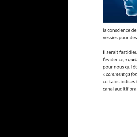
la conscience de
vessies pour des
Il serait fastidie
l’évidence, «
quel
pour nous qui ét
«
comment ça fonc
certains indices
canal auditif br