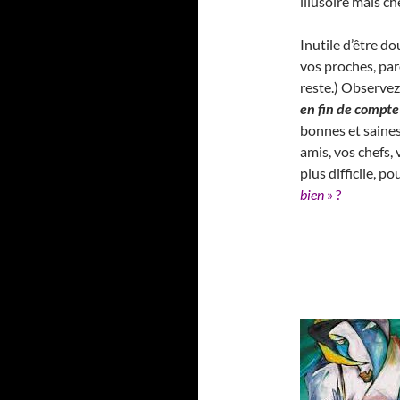
illusoire mais c
Inutile d’être do
vos proches, pare
reste.) Observez
en fin de compte
bonnes et saines
amis, vos chefs,
plus difficile, p
bien
» ?