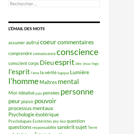
Rechercher :
L’ÉMAIL DES MOTS
coeur
commentaires
autrui
assumer
conscience
comprendre
connaissance
esprit
Dieu
conscient
corps
idée
Jésus
l'ego
l'esprit
Lumière
la vérité
l'âme
logique
l’homme
mental
Maîtres
personne
Moi-Idéalisé
pensées
paix
pouvoir
peur
plaisir
processus mentaux
Psychologie ésotérique
question
Psychologues Esotéristes
psy éso
questions
sujet
sanskrit
responsabilité
Terre