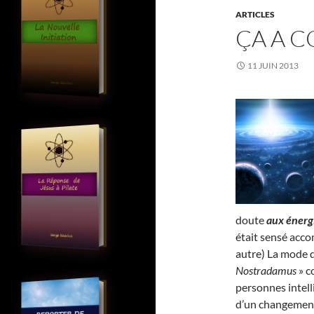
ARTICLES
ÇA A 
11 JUIN 2013
doute
aux énerg
était sensé acco
autre) La mode 
Nostradamus
» c
personnes intell
d’un changement