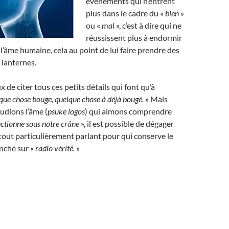
évènements qui n’entrent
plus dans le cadre du «
bien
»
ou «
mal
», c’est à dire qui ne
réussissent plus à endormir
 l’âme humaine, cela au point de lui faire prendre des
 lanternes.
ux de citer tous ces petits détails qui font qu’à
que chose bouge, quelque chose à déjà bougé.
» Mais
udions l’âme (
psuke logos
) qui aimons comprendre
tionne sous notre crâne
», il est possible de dégager
 tout particulièrement parlant pour qui conserve le
anché sur «
radio vérité.
»