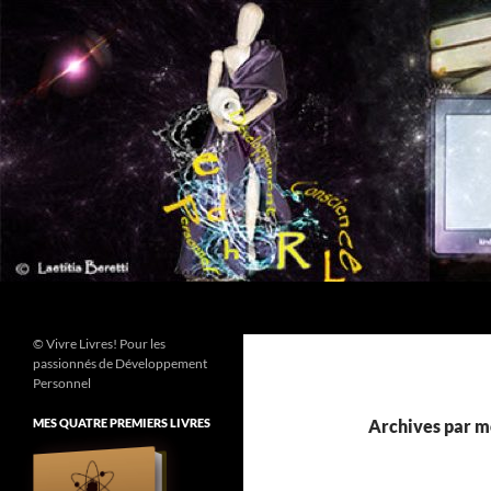
Aller
au
contenu
Recherche
© Vivre Livres! Pour les
passionnés de Développement
Personnel
MES QUATRE PREMIERS LIVRES
Archives par mo