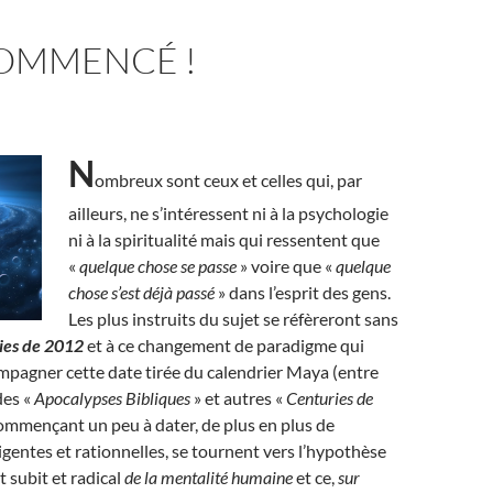
COMMENCÉ !
N
ombreux sont ceux et celles qui, par
ailleurs, ne s’intéressent ni à la psychologie
ni à la spiritualité mais qui ressentent que
«
quelque chose se passe
» voire que «
quelque
chose s’est déjà passé
» dans l’esprit des gens.
Les plus instruits du sujet se réfèreront sans
ies de 2012
et à ce changement de paradigme qui
mpagner cette date tirée du calendrier Maya (entre
des «
Apocalypses Bibliques
» et autres «
Centuries de
ommençant un peu à dater, de plus en plus de
igentes et rationnelles, se tournent vers l’hypothèse
 subit et radical
de la mentalité humaine
et ce,
sur