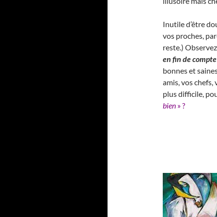
illusoire mais c
Inutile d’être do
vos proches, pare
reste.) Observez
en fin de compte
bonnes et saines
amis, vos chefs,
plus difficile, p
bien
» ?