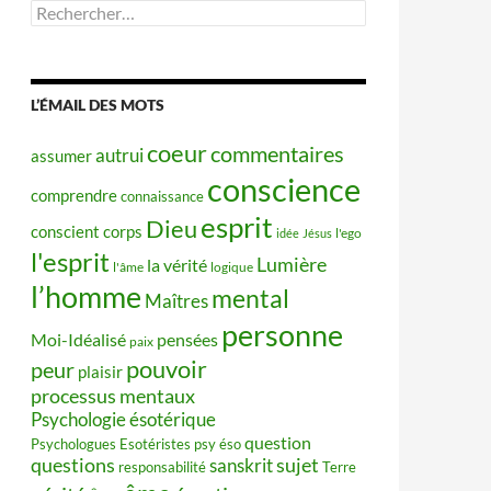
Rechercher :
L’ÉMAIL DES MOTS
coeur
commentaires
autrui
assumer
conscience
comprendre
connaissance
esprit
Dieu
conscient
corps
idée
Jésus
l'ego
l'esprit
Lumière
la vérité
l'âme
logique
l’homme
mental
Maîtres
personne
Moi-Idéalisé
pensées
paix
pouvoir
peur
plaisir
processus mentaux
Psychologie ésotérique
question
Psychologues Esotéristes
psy éso
questions
sujet
sanskrit
responsabilité
Terre