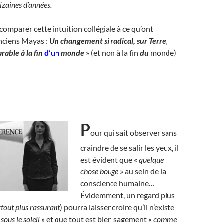
izaines d’années.
 comparer cette intuition collégiale à ce qu’ont
anciens Mayas :
Un changement si radical, sur Terre,
arable à la fin
d’un
monde
» (et non à la fin
du
monde)
P
our qui sait observer sans
craindre de se salir les yeux, il
est évident que «
quelque
chose bouge
» au sein de la
conscience humaine…
Évidemment, un regard plus
rtout plus rassurant
) pourra laisser croire qu’il n’existe
sous le soleil
» et que tout est bien sagement «
comme