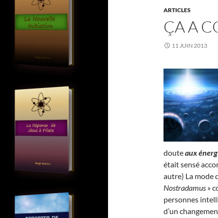
ARTICLES
ÇA A 
11 JUIN 2013
doute
aux énerg
était sensé acco
autre) La mode 
Nostradamus
» c
personnes intell
d’un changement