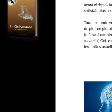
avant et depuis t
satisfait plus ce
Tout le monde vo
de plus en plus d
(même si certain
«
avant
») Cette 
les limites usue