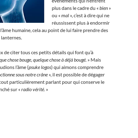
évènements qui n’entrent
plus dans le cadre du «
bien
»
ou «
mal
», c’est à dire qui ne
réussissent plus à endormir
 l’âme humaine, cela au point de lui faire prendre des
 lanternes.
ux de citer tous ces petits détails qui font qu’à
que chose bouge, quelque chose à déjà bougé.
» Mais
udions l’âme (
psuke logos
) qui aimons comprendre
tionne sous notre crâne
», il est possible de dégager
 tout particulièrement parlant pour qui conserve le
anché sur «
radio vérité.
»