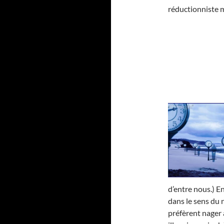
réductionniste m
d’entre nous.) E
dans le sens du
préfèrent nager