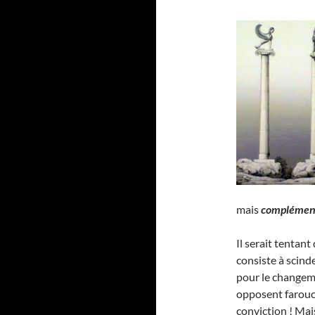
mais
complément
Il serait tentant 
consiste à scind
pour le changeme
opposent farouc
conviction ! Mai