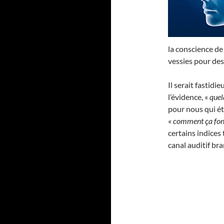
la conscience de
vessies pour des
Il serait fastidie
l’évidence, «
quel
pour nous qui ét
«
comment ça fonc
certains indices
canal auditif br