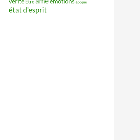
âme
vérité
émotions
Être
époque
état d'esprit