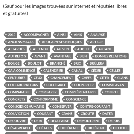
(Sauf pour les images trouvées sur internet et réputées libres
et gratuites)
2012
ACCOMPAGNER
AINSI
AMIS
ANALYSE
ANCIENS MAYAS
APOCALYPSES BIBLIQUES
ARTICLE
ATTARDÉS
ATTENDU
AU SEIN
AUDITIF
AUTANT
AUTREFOIS
AVANT
AVANTAGE
BIEN
BONNES RELATIONS
BOUGE
BOULOT
BRANCHÉ
BRIO
BRÛLERA
ÇA A COMMENCÉ
CALENDRIER
CANAL
CÉDER
CELLES
CENTURIES
CEUX
CHANGEMENT
CHEFS
CITER
CLANS
COLLABORATEURS
COLLÉGIALE
COLPORTER
COMME AVANT
COMPARABLE
COMPARER
COMPLÉMENTAIRES
COMPTE
CONCRETS
CONFORMISME
CONSCIENCE
CONSCIENCE HUMAINE
CONSERVER
CONTRE-COURANT
CONVICTION
COURANT
CRÂNE
CROÛTE
DATER
DÉCOUVRE
DÉJÀ
DÉJÀ PASSÉ
DÉMONTRENT
DEPUIS
DÉSAGRÉABLE
DÉTAILS
DIFFÉRENCE
DIFFÉRENT
DIFFICILE