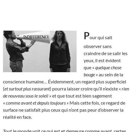
P
our qui sait
observer sans
craindre de se salir les
yeux, il est évident
que «
quelque chose
bouge
» au sein de la
conscience humaine… Évidemment, un regard plus superficiel
(
et surtout plus rassurant
) pourra laisser croire qu’il n’existe «
rien
de nouveau sous le soleil
» et que tout est bien sagement
«
comme avant et depuis toujours
» Mais cette fois, ce regard de
surface ne satisfait plus ceux qui n’ont pas peur d’observer la
réalité en face.
Tout le monde voit ce qui est et demeure comme avant, certes,