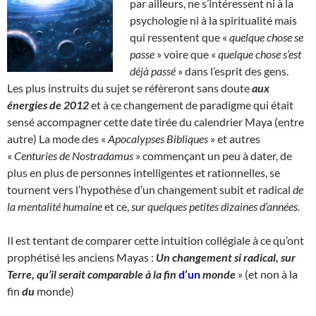
par ailleurs, ne s’intéressent ni à la
psychologie ni à la spiritualité mais
qui ressentent que «
quelque chose se
passe
» voire que «
quelque chose s’est
déjà passé
» dans l’esprit des gens.
Les plus instruits du sujet se réfèreront sans doute
aux
énergies de 2012
et à ce changement de paradigme qui était
sensé accompagner cette date tirée du calendrier Maya (entre
autre) La mode des «
Apocalypses Bibliques
» et autres
«
Centuries de Nostradamus
» commençant un peu à dater, de
plus en plus de personnes intelligentes et rationnelles, se
tournent vers l’hypothèse d’un changement subit et radical
de
la mentalité humaine
et ce,
sur quelques petites dizaines d’années.
Il est tentant de comparer cette intuition collégiale à ce qu’ont
prophétisé les anciens Mayas :
Un changement si radical, sur
Terre, qu’il serait comparable à la fin
d’un
monde
» (et non à la
fin
du
monde)