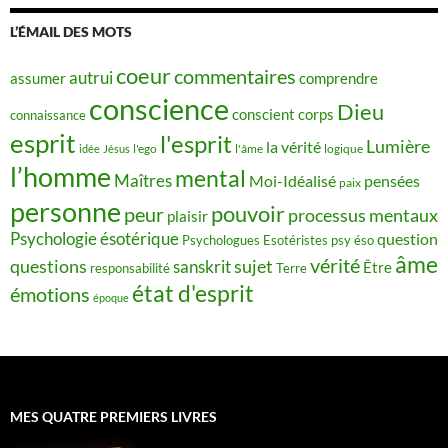
L’ÉMAIL DES MOTS
coeur
commentaires
autrui
assumer
comprendre
conscience
Dieu
conscient
corps
connaissance
esprit
l'esprit
Lumière
la vérité
idée
Jésus
l'ego
l'âme
logique
l’homme
mental
Maîtres
Moi-Idéalisé
pensées
paix
personne
pouvoir
peur
processus mentaux
plaisir
Psychologie ésotérique
question
Psychologues Esotéristes
psy éso
âme
vérité
questions
sujet
sanskrit
Être
responsabilité
Terre
état d'esprit
émotions
époque
MES QUATRE PREMIERS LIVRES