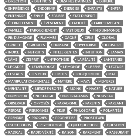
DIRECTION
DISTINCTS
DIZAINES D'ANNÉES
DUPERIE
EN PRÉSENCE
ENDORMIR
ÉNERGIES
ENFANTS
ENFER
ENTENDRE
ENVIE
ÉPAISSE
ÉTAT D'ESPRIT
ÉTERNELLEMENT
ÉVÈNEMENT
FACILITÉ
FAIRE SEMBLANT
FAMILLE
FAROUCHEMENT
FASTIDIEUX
FIN D'UN MONDE
FIN DU MONDE
FLAMMES
GAGNÉ
GENS
GLOBAL
GRATTE
GROUPES
HUMAINE
HYPOCRISIE
ILLUSOIRE
INDICE
INSTRUITS
INTELLIGENTES
INTUITION
JAMAIS
L'ÂME
L'ESPRIT
L'HYPOTHÈSE
LA RÉALITÉ
LANTERNES
LE CADRE
LE MENSONGE
LE MONDE
LE SENS
LECTURE
LES FAITS
LES YEUX
LIMITES
LOGIQUEMENT
MAL
MANIPULATION MENTALE
MATIÈRE
MAYA
MEMBRES
MENTALITÉ
MERDE EN BOÎTE
MOINS
NAGER
NATURE
NOMBREUX
NOSTALGIE
NOSTRADAMUS
NOUVEAU
OBSERVER
OPPOSÉS
PARADIGME
PARENTS
PARLANT
PERDRE
PERSONNES
PEUR
PHILOSOPHE
POLARITÉS
PRENDRE
PROCHES
PROPHÉTISÉ
PROSTITUER
PSUKE LOGOS
PSYCHOLOGIE
QUELQUE CHOSE
QUESTION
RADICAL
RADIO VÉRITÉ
RAISON
RAREMENT
RASSURANT