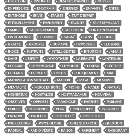
DIRECTION
DISTINCTS
DIZAINES D'ANNÉES
DUPERIE
EN PRÉSENCE
ENDORMIR
ÉNERGIES
ENFANTS
ENFER
ENTENDRE
ENVIE
ÉPAISSE
ÉTAT D'ESPRIT
ÉTERNELLEMENT
ÉVÈNEMENT
FACILITÉ
FAIRE SEMBLANT
FAMILLE
FAROUCHEMENT
FASTIDIEUX
FIN D'UN MONDE
FIN DU MONDE
FLAMMES
GAGNÉ
GENS
GLOBAL
GRATTE
GROUPES
HUMAINE
HYPOCRISIE
ILLUSOIRE
INDICE
INSTRUITS
INTELLIGENTES
INTUITION
JAMAIS
L'ÂME
L'ESPRIT
L'HYPOTHÈSE
LA RÉALITÉ
LANTERNES
LE CADRE
LE MENSONGE
LE MONDE
LE SENS
LECTURE
LES FAITS
LES YEUX
LIMITES
LOGIQUEMENT
MAL
MANIPULATION MENTALE
MATIÈRE
MAYA
MEMBRES
MENTALITÉ
MERDE EN BOÎTE
MOINS
NAGER
NATURE
NOMBREUX
NOSTALGIE
NOSTRADAMUS
NOUVEAU
OBSERVER
OPPOSÉS
PARADIGME
PARENTS
PARLANT
PERDRE
PERSONNES
PEUR
PHILOSOPHE
POLARITÉS
PRENDRE
PROCHES
PROPHÉTISÉ
PROSTITUER
PSUKE LOGOS
PSYCHOLOGIE
QUELQUE CHOSE
QUESTION
RADICAL
RADIO VÉRITÉ
RAISON
RAREMENT
RASSURANT