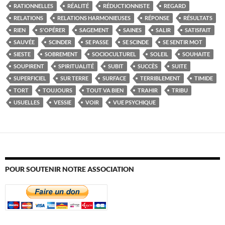
RATIONNELLES
RÉALITÉ
RÉDUCTIONNISTE
REGARD
RELATIONS
RELATIONS HARMONIEUSES
RÉPONSE
RÉSULTATS
RIEN
S'OPÉRER
SAGEMENT
SAINES
SALIR
SATISFAIT
SAUVÉE
SCINDER
SE PASSE
SE SCINDE
SE SENTIR MOT
SIESTE
SOBREMENT
SOCIOCULTUREL
SOLEIL
SOUHAITE
SOUPIRENT
SPIRITUALITÉ
SUBIT
SUCCÈS
SUITE
SUPERFICIEL
SUR TERRE
SURFACE
TERRIBLEMENT
TIMIDE
TORT
TOUJOURS
TOUT VA BIEN
TRAHIR
TRIBU
USUELLES
VESSIE
VOIR
VUE PSYCHIQUE
POUR SOUTENIR NOTRE ASSOCIATION