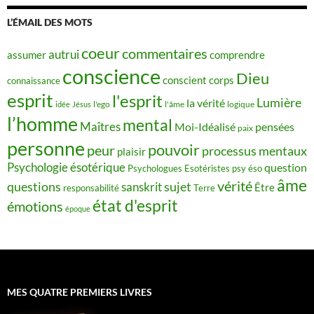
L’ÉMAIL DES MOTS
coeur
commentaires
autrui
assumer
comprendre
conscience
Dieu
conscient
corps
connaissance
esprit
l'esprit
Lumière
la vérité
idée
Jésus
l'ego
l'âme
logique
l’homme
mental
Maîtres
Moi-Idéalisé
pensées
paix
personne
pouvoir
peur
processus mentaux
plaisir
Psychologie ésotérique
question
Psychologues Esotéristes
psy éso
âme
vérité
questions
sujet
sanskrit
Être
responsabilité
Terre
état d'esprit
émotions
époque
MES QUATRE PREMIERS LIVRES