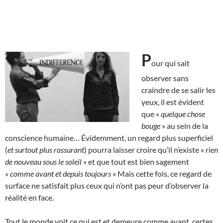
P
our qui sait
observer sans
craindre de se salir les
yeux, il est évident
que «
quelque chose
bouge
» au sein de la
conscience humaine… Évidemment, un regard plus superficiel
(
et surtout plus rassurant
) pourra laisser croire qu’il n’existe «
rien
de nouveau sous le soleil
» et que tout est bien sagement
«
comme avant et depuis toujours
» Mais cette fois, ce regard de
surface ne satisfait plus ceux qui n’ont pas peur d’observer la
réalité en face.
Tout le monde voit ce qui est et demeure comme avant, certes,