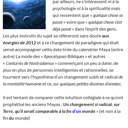
par ailleurs, ne s’intéressent ni à la
psychologie ni à la spiritualité mais
qui ressentent que «
quelque chose se
passe
» voire que «
quelque chose s’est
déjà passé
» dans l’esprit des gens.
Les plus instruits du sujet se réfèreront sans doute
aux
énergies de 2012
et à ce changement de paradigme qui était
sensé accompagner cette date tirée du calendrier Maya (entre
autre) La mode des «
Apocalypses Bibliques
» et autres
«
Centuries de Nostradamus
» commençant un peu à dater, de
plus en plus de personnes intelligentes et rationnelles, se
tournent vers l’hypothèse d’un changement subit et radical
de
la mentalité humaine
et ce,
sur quelques petites dizaines d’années.
Il est tentant de comparer cette intuition collégiale à ce qu’ont
prophétisé les anciens Mayas :
Un changement si radical, sur
Terre, qu’il serait comparable à la fin
d’un
monde
» (et non à la
fin
du
monde)