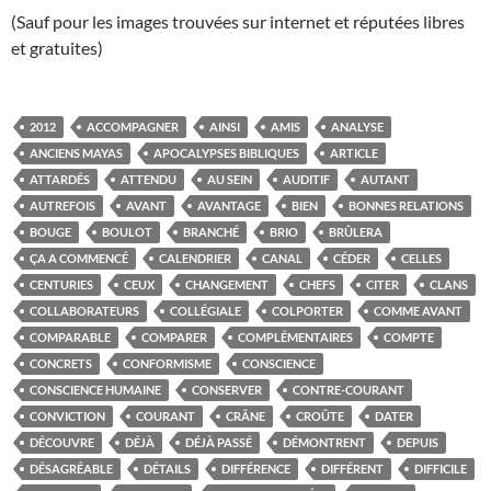
(Sauf pour les images trouvées sur internet et réputées libres
et gratuites)
2012
ACCOMPAGNER
AINSI
AMIS
ANALYSE
ANCIENS MAYAS
APOCALYPSES BIBLIQUES
ARTICLE
ATTARDÉS
ATTENDU
AU SEIN
AUDITIF
AUTANT
AUTREFOIS
AVANT
AVANTAGE
BIEN
BONNES RELATIONS
BOUGE
BOULOT
BRANCHÉ
BRIO
BRÛLERA
ÇA A COMMENCÉ
CALENDRIER
CANAL
CÉDER
CELLES
CENTURIES
CEUX
CHANGEMENT
CHEFS
CITER
CLANS
COLLABORATEURS
COLLÉGIALE
COLPORTER
COMME AVANT
COMPARABLE
COMPARER
COMPLÉMENTAIRES
COMPTE
CONCRETS
CONFORMISME
CONSCIENCE
CONSCIENCE HUMAINE
CONSERVER
CONTRE-COURANT
CONVICTION
COURANT
CRÂNE
CROÛTE
DATER
DÉCOUVRE
DÉJÀ
DÉJÀ PASSÉ
DÉMONTRENT
DEPUIS
DÉSAGRÉABLE
DÉTAILS
DIFFÉRENCE
DIFFÉRENT
DIFFICILE