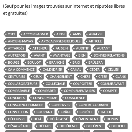
(Sauf pour les images trouvées sur internet et réputées libres
et gratuites)
2012
ACCOMPAGNER
AINSI
AMIS
ANALYSE
ANCIENS MAYAS
APOCALYPSES BIBLIQUES
ARTICLE
ATTARDÉS
ATTENDU
AU SEIN
AUDITIF
AUTANT
AUTREFOIS
AVANT
AVANTAGE
BIEN
BONNES RELATIONS
BOUGE
BOULOT
BRANCHÉ
BRIO
BRÛLERA
ÇA A COMMENCÉ
CALENDRIER
CANAL
CÉDER
CELLES
CENTURIES
CEUX
CHANGEMENT
CHEFS
CITER
CLANS
COLLABORATEURS
COLLÉGIALE
COLPORTER
COMME AVANT
COMPARABLE
COMPARER
COMPLÉMENTAIRES
COMPTE
CONCRETS
CONFORMISME
CONSCIENCE
CONSCIENCE HUMAINE
CONSERVER
CONTRE-COURANT
CONVICTION
COURANT
CRÂNE
CROÛTE
DATER
DÉCOUVRE
DÉJÀ
DÉJÀ PASSÉ
DÉMONTRENT
DEPUIS
DÉSAGRÉABLE
DÉTAILS
DIFFÉRENCE
DIFFÉRENT
DIFFICILE