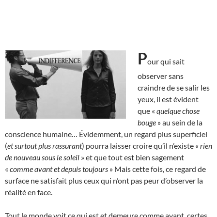
P
our qui sait
observer sans
craindre de se salir les
yeux, il est évident
que «
quelque chose
bouge
» au sein de la
conscience humaine… Évidemment, un regard plus superficiel
(
et surtout plus rassurant
) pourra laisser croire qu’il n’existe «
rien
de nouveau sous le soleil
» et que tout est bien sagement
«
comme avant et depuis toujours
» Mais cette fois, ce regard de
surface ne satisfait plus ceux qui n’ont pas peur d’observer la
réalité en face.
Tout le monde voit ce qui est et demeure comme avant, certes,