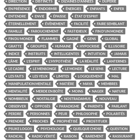
DIRECTION
DISTINCTS
DIZAINES D'ANNÉES
DUPERIE
EN PRÉSENCE
ENDORMIR
ÉNERGIES
ENFANTS
ENFER
ENTENDRE
ENVIE
ÉPAISSE
ÉTAT D'ESPRIT
ÉTERNELLEMENT
ÉVÈNEMENT
FACILITÉ
FAIRE SEMBLANT
FAMILLE
FAROUCHEMENT
FASTIDIEUX
FIN D'UN MONDE
FIN DU MONDE
FLAMMES
GAGNÉ
GENS
GLOBAL
GRATTE
GROUPES
HUMAINE
HYPOCRISIE
ILLUSOIRE
INDICE
INSTRUITS
INTELLIGENTES
INTUITION
JAMAIS
L'ÂME
L'ESPRIT
L'HYPOTHÈSE
LA RÉALITÉ
LANTERNES
LE CADRE
LE MENSONGE
LE MONDE
LE SENS
LECTURE
LES FAITS
LES YEUX
LIMITES
LOGIQUEMENT
MAL
MANIPULATION MENTALE
MATIÈRE
MAYA
MEMBRES
MENTALITÉ
MERDE EN BOÎTE
MOINS
NAGER
NATURE
NOMBREUX
NOSTALGIE
NOSTRADAMUS
NOUVEAU
OBSERVER
OPPOSÉS
PARADIGME
PARENTS
PARLANT
PERDRE
PERSONNES
PEUR
PHILOSOPHE
POLARITÉS
PRENDRE
PROCHES
PROPHÉTISÉ
PROSTITUER
PSUKE LOGOS
PSYCHOLOGIE
QUELQUE CHOSE
QUESTION
RADICAL
RADIO VÉRITÉ
RAISON
RAREMENT
RASSURANT