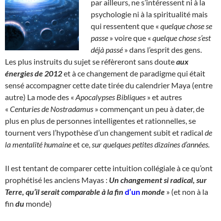
par ailleurs, ne s’intéressent ni à la
psychologie ni à la spiritualité mais
qui ressentent que «
quelque chose se
passe
» voire que «
quelque chose s’est
déjà passé
» dans l’esprit des gens.
Les plus instruits du sujet se réfèreront sans doute
aux
énergies de 2012
et à ce changement de paradigme qui était
sensé accompagner cette date tirée du calendrier Maya (entre
autre) La mode des «
Apocalypses Bibliques
» et autres
«
Centuries de Nostradamus
» commençant un peu à dater, de
plus en plus de personnes intelligentes et rationnelles, se
tournent vers l’hypothèse d’un changement subit et radical
de
la mentalité humaine
et ce,
sur quelques petites dizaines d’années.
Il est tentant de comparer cette intuition collégiale à ce qu’ont
prophétisé les anciens Mayas :
Un changement si radical, sur
Terre, qu’il serait comparable à la fin
d’un
monde
» (et non à la
fin
du
monde)