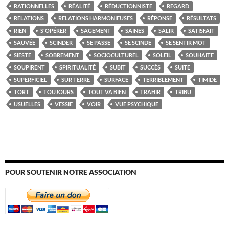
RATIONNELLES
RÉALITÉ
RÉDUCTIONNISTE
REGARD
RELATIONS
RELATIONS HARMONIEUSES
RÉPONSE
RÉSULTATS
RIEN
S'OPÉRER
SAGEMENT
SAINES
SALIR
SATISFAIT
SAUVÉE
SCINDER
SE PASSE
SE SCINDE
SE SENTIR MOT
SIESTE
SOBREMENT
SOCIOCULTUREL
SOLEIL
SOUHAITE
SOUPIRENT
SPIRITUALITÉ
SUBIT
SUCCÈS
SUITE
SUPERFICIEL
SUR TERRE
SURFACE
TERRIBLEMENT
TIMIDE
TORT
TOUJOURS
TOUT VA BIEN
TRAHIR
TRIBU
USUELLES
VESSIE
VOIR
VUE PSYCHIQUE
POUR SOUTENIR NOTRE ASSOCIATION