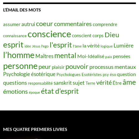
L’ÉMAIL DES MOTS
coeur
commentaires
autrui
assumer
comprendre
conscience
Dieu
conscient
corps
connaissance
esprit
l'esprit
Lumière
la vérité
idée
Jésus
l'ego
l'âme
logique
l’homme
mental
Maîtres
Moi-Idéalisé
pensées
paix
personne
pouvoir
peur
processus mentaux
plaisir
Psychologie ésotérique
question
Psychologues Esotéristes
psy éso
âme
vérité
questions
sujet
sanskrit
Être
responsabilité
Terre
état d'esprit
émotions
époque
MES QUATRE PREMIERS LIVRES