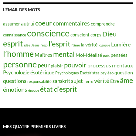
L’ÉMAIL DES MOTS
coeur
commentaires
autrui
assumer
comprendre
conscience
Dieu
conscient
corps
connaissance
esprit
l'esprit
Lumière
la vérité
idée
Jésus
l'ego
l'âme
logique
l’homme
mental
Maîtres
Moi-Idéalisé
pensées
paix
personne
pouvoir
peur
processus mentaux
plaisir
Psychologie ésotérique
question
Psychologues Esotéristes
psy éso
âme
vérité
questions
sujet
sanskrit
Être
responsabilité
Terre
état d'esprit
émotions
époque
MES QUATRE PREMIERS LIVRES