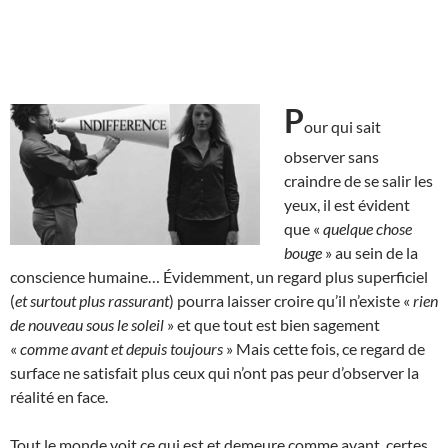
P
our qui sait
observer sans
craindre de se salir les
yeux, il est évident
que «
quelque chose
bouge
» au sein de la
conscience humaine… Évidemment, un regard plus superficiel
(
et surtout plus rassurant
) pourra laisser croire qu’il n’existe «
rien
de nouveau sous le soleil
» et que tout est bien sagement
«
comme avant et depuis toujours
» Mais cette fois, ce regard de
surface ne satisfait plus ceux qui n’ont pas peur d’observer la
réalité en face.
Tout le monde voit ce qui est et demeure comme avant, certes,