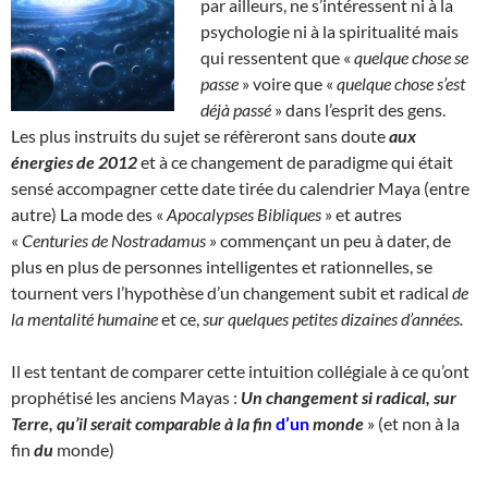
par ailleurs, ne s’intéressent ni à la
psychologie ni à la spiritualité mais
qui ressentent que «
quelque chose se
passe
» voire que «
quelque chose s’est
déjà passé
» dans l’esprit des gens.
Les plus instruits du sujet se réfèreront sans doute
aux
énergies de 2012
et à ce changement de paradigme qui était
sensé accompagner cette date tirée du calendrier Maya (entre
autre) La mode des «
Apocalypses Bibliques
» et autres
«
Centuries de Nostradamus
» commençant un peu à dater, de
plus en plus de personnes intelligentes et rationnelles, se
tournent vers l’hypothèse d’un changement subit et radical
de
la mentalité humaine
et ce,
sur quelques petites dizaines d’années.
Il est tentant de comparer cette intuition collégiale à ce qu’ont
prophétisé les anciens Mayas :
Un changement si radical, sur
Terre, qu’il serait comparable à la fin
d’un
monde
» (et non à la
fin
du
monde)