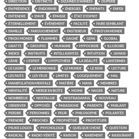
DIRECTION
DISTINCTS
DIZAINES D'ANNÉES
DUPERIE
EN PRÉSENCE
ENDORMIR
ÉNERGIES
ENFANTS
ENFER
ENTENDRE
ENVIE
ÉPAISSE
ÉTAT D'ESPRIT
ÉTERNELLEMENT
ÉVÈNEMENT
FACILITÉ
FAIRE SEMBLANT
FAMILLE
FAROUCHEMENT
FASTIDIEUX
FIN D'UN MONDE
FIN DU MONDE
FLAMMES
GAGNÉ
GENS
GLOBAL
GRATTE
GROUPES
HUMAINE
HYPOCRISIE
ILLUSOIRE
INDICE
INSTRUITS
INTELLIGENTES
INTUITION
JAMAIS
L'ÂME
L'ESPRIT
L'HYPOTHÈSE
LA RÉALITÉ
LANTERNES
LE CADRE
LE MENSONGE
LE MONDE
LE SENS
LECTURE
LES FAITS
LES YEUX
LIMITES
LOGIQUEMENT
MAL
MANIPULATION MENTALE
MATIÈRE
MAYA
MEMBRES
MENTALITÉ
MERDE EN BOÎTE
MOINS
NAGER
NATURE
NOMBREUX
NOSTALGIE
NOSTRADAMUS
NOUVEAU
OBSERVER
OPPOSÉS
PARADIGME
PARENTS
PARLANT
PERDRE
PERSONNES
PEUR
PHILOSOPHE
POLARITÉS
PRENDRE
PROCHES
PROPHÉTISÉ
PROSTITUER
PSUKE LOGOS
PSYCHOLOGIE
QUELQUE CHOSE
QUESTION
RADICAL
RADIO VÉRITÉ
RAISON
RAREMENT
RASSURANT