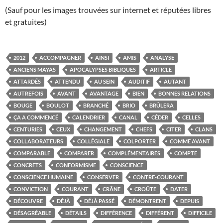
(Sauf pour les images trouvées sur internet et réputées libres
et gratuites)
2012
ACCOMPAGNER
AINSI
AMIS
ANALYSE
ANCIENS MAYAS
APOCALYPSES BIBLIQUES
ARTICLE
ATTARDÉS
ATTENDU
AU SEIN
AUDITIF
AUTANT
AUTREFOIS
AVANT
AVANTAGE
BIEN
BONNES RELATIONS
BOUGE
BOULOT
BRANCHÉ
BRIO
BRÛLERA
ÇA A COMMENCÉ
CALENDRIER
CANAL
CÉDER
CELLES
CENTURIES
CEUX
CHANGEMENT
CHEFS
CITER
CLANS
COLLABORATEURS
COLLÉGIALE
COLPORTER
COMME AVANT
COMPARABLE
COMPARER
COMPLÉMENTAIRES
COMPTE
CONCRETS
CONFORMISME
CONSCIENCE
CONSCIENCE HUMAINE
CONSERVER
CONTRE-COURANT
CONVICTION
COURANT
CRÂNE
CROÛTE
DATER
DÉCOUVRE
DÉJÀ
DÉJÀ PASSÉ
DÉMONTRENT
DEPUIS
DÉSAGRÉABLE
DÉTAILS
DIFFÉRENCE
DIFFÉRENT
DIFFICILE