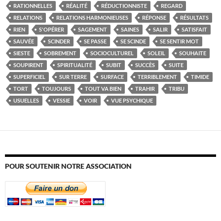
RATIONNELLES
RÉALITÉ
RÉDUCTIONNISTE
REGARD
RELATIONS
RELATIONS HARMONIEUSES
RÉPONSE
RÉSULTATS
RIEN
S'OPÉRER
SAGEMENT
SAINES
SALIR
SATISFAIT
SAUVÉE
SCINDER
SE PASSE
SE SCINDE
SE SENTIR MOT
SIESTE
SOBREMENT
SOCIOCULTUREL
SOLEIL
SOUHAITE
SOUPIRENT
SPIRITUALITÉ
SUBIT
SUCCÈS
SUITE
SUPERFICIEL
SUR TERRE
SURFACE
TERRIBLEMENT
TIMIDE
TORT
TOUJOURS
TOUT VA BIEN
TRAHIR
TRIBU
USUELLES
VESSIE
VOIR
VUE PSYCHIQUE
POUR SOUTENIR NOTRE ASSOCIATION