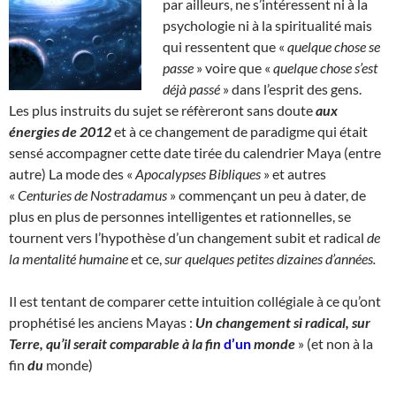
par ailleurs, ne s’intéressent ni à la
psychologie ni à la spiritualité mais
qui ressentent que «
quelque chose se
passe
» voire que «
quelque chose s’est
déjà passé
» dans l’esprit des gens.
Les plus instruits du sujet se réfèreront sans doute
aux
énergies de 2012
et à ce changement de paradigme qui était
sensé accompagner cette date tirée du calendrier Maya (entre
autre) La mode des «
Apocalypses Bibliques
» et autres
«
Centuries de Nostradamus
» commençant un peu à dater, de
plus en plus de personnes intelligentes et rationnelles, se
tournent vers l’hypothèse d’un changement subit et radical
de
la mentalité humaine
et ce,
sur quelques petites dizaines d’années.
Il est tentant de comparer cette intuition collégiale à ce qu’ont
prophétisé les anciens Mayas :
Un changement si radical, sur
Terre, qu’il serait comparable à la fin
d’un
monde
» (et non à la
fin
du
monde)