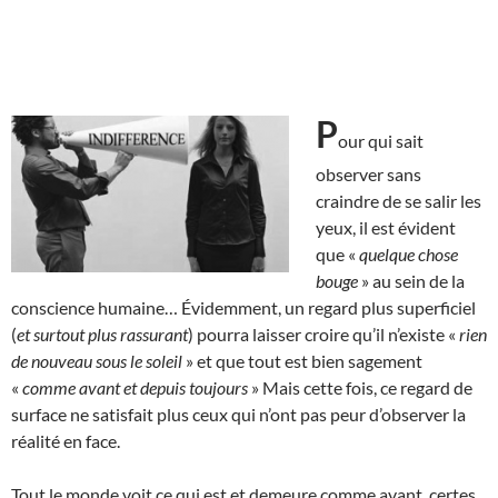
P
our qui sait
observer sans
craindre de se salir les
yeux, il est évident
que «
quelque chose
bouge
» au sein de la
conscience humaine… Évidemment, un regard plus superficiel
(
et surtout plus rassurant
) pourra laisser croire qu’il n’existe «
rien
de nouveau sous le soleil
» et que tout est bien sagement
«
comme avant et depuis toujours
» Mais cette fois, ce regard de
surface ne satisfait plus ceux qui n’ont pas peur d’observer la
réalité en face.
Tout le monde voit ce qui est et demeure comme avant, certes,