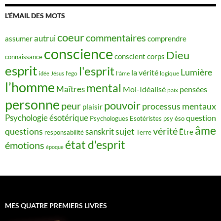
L’ÉMAIL DES MOTS
coeur
commentaires
autrui
assumer
comprendre
conscience
Dieu
conscient
corps
connaissance
esprit
l'esprit
Lumière
la vérité
idée
Jésus
l'ego
l'âme
logique
l’homme
mental
Maîtres
Moi-Idéalisé
pensées
paix
personne
pouvoir
peur
processus mentaux
plaisir
Psychologie ésotérique
question
Psychologues Esotéristes
psy éso
âme
vérité
questions
sujet
sanskrit
Être
responsabilité
Terre
état d'esprit
émotions
époque
MES QUATRE PREMIERS LIVRES