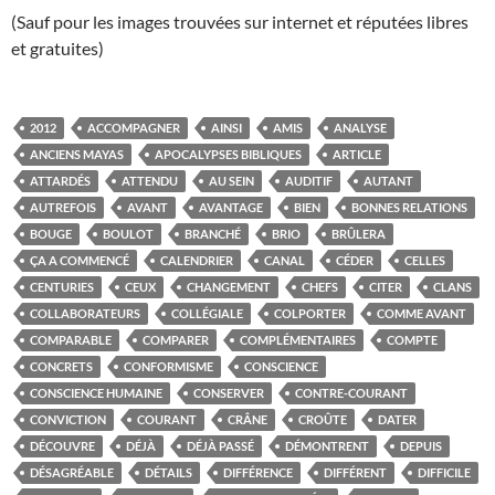
(Sauf pour les images trouvées sur internet et réputées libres
et gratuites)
2012
ACCOMPAGNER
AINSI
AMIS
ANALYSE
ANCIENS MAYAS
APOCALYPSES BIBLIQUES
ARTICLE
ATTARDÉS
ATTENDU
AU SEIN
AUDITIF
AUTANT
AUTREFOIS
AVANT
AVANTAGE
BIEN
BONNES RELATIONS
BOUGE
BOULOT
BRANCHÉ
BRIO
BRÛLERA
ÇA A COMMENCÉ
CALENDRIER
CANAL
CÉDER
CELLES
CENTURIES
CEUX
CHANGEMENT
CHEFS
CITER
CLANS
COLLABORATEURS
COLLÉGIALE
COLPORTER
COMME AVANT
COMPARABLE
COMPARER
COMPLÉMENTAIRES
COMPTE
CONCRETS
CONFORMISME
CONSCIENCE
CONSCIENCE HUMAINE
CONSERVER
CONTRE-COURANT
CONVICTION
COURANT
CRÂNE
CROÛTE
DATER
DÉCOUVRE
DÉJÀ
DÉJÀ PASSÉ
DÉMONTRENT
DEPUIS
DÉSAGRÉABLE
DÉTAILS
DIFFÉRENCE
DIFFÉRENT
DIFFICILE