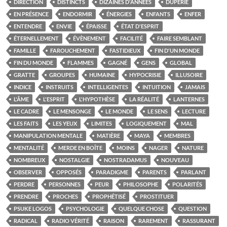
DIRECTION
DISTINCTS
DIZAINES D'ANNÉES
DUPERIE
EN PRÉSENCE
ENDORMIR
ÉNERGIES
ENFANTS
ENFER
ENTENDRE
ENVIE
ÉPAISSE
ÉTAT D'ESPRIT
ÉTERNELLEMENT
ÉVÈNEMENT
FACILITÉ
FAIRE SEMBLANT
FAMILLE
FAROUCHEMENT
FASTIDIEUX
FIN D'UN MONDE
FIN DU MONDE
FLAMMES
GAGNÉ
GENS
GLOBAL
GRATTE
GROUPES
HUMAINE
HYPOCRISIE
ILLUSOIRE
INDICE
INSTRUITS
INTELLIGENTES
INTUITION
JAMAIS
L'ÂME
L'ESPRIT
L'HYPOTHÈSE
LA RÉALITÉ
LANTERNES
LE CADRE
LE MENSONGE
LE MONDE
LE SENS
LECTURE
LES FAITS
LES YEUX
LIMITES
LOGIQUEMENT
MAL
MANIPULATION MENTALE
MATIÈRE
MAYA
MEMBRES
MENTALITÉ
MERDE EN BOÎTE
MOINS
NAGER
NATURE
NOMBREUX
NOSTALGIE
NOSTRADAMUS
NOUVEAU
OBSERVER
OPPOSÉS
PARADIGME
PARENTS
PARLANT
PERDRE
PERSONNES
PEUR
PHILOSOPHE
POLARITÉS
PRENDRE
PROCHES
PROPHÉTISÉ
PROSTITUER
PSUKE LOGOS
PSYCHOLOGIE
QUELQUE CHOSE
QUESTION
RADICAL
RADIO VÉRITÉ
RAISON
RAREMENT
RASSURANT