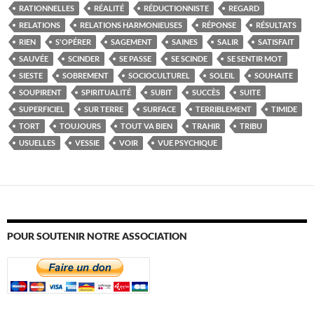
RATIONNELLES
RÉALITÉ
RÉDUCTIONNISTE
REGARD
RELATIONS
RELATIONS HARMONIEUSES
RÉPONSE
RÉSULTATS
RIEN
S'OPÉRER
SAGEMENT
SAINES
SALIR
SATISFAIT
SAUVÉE
SCINDER
SE PASSE
SE SCINDE
SE SENTIR MOT
SIESTE
SOBREMENT
SOCIOCULTUREL
SOLEIL
SOUHAITE
SOUPIRENT
SPIRITUALITÉ
SUBIT
SUCCÈS
SUITE
SUPERFICIEL
SUR TERRE
SURFACE
TERRIBLEMENT
TIMIDE
TORT
TOUJOURS
TOUT VA BIEN
TRAHIR
TRIBU
USUELLES
VESSIE
VOIR
VUE PSYCHIQUE
POUR SOUTENIR NOTRE ASSOCIATION