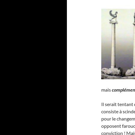
mais
complément
Il serait tentant 
consiste à scind
pour le changeme
opposent farouc
conviction ! Mai