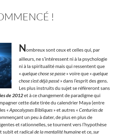
COMMENCÉ !
N
ombreux sont ceux et celles qui, par
ailleurs, ne s’intéressent ni à la psychologie
ni à la spiritualité mais qui ressentent que
«
quelque chose se passe
» voire que «
quelque
chose s’est déjà passé
» dans l’esprit des gens.
Les plus instruits du sujet se réfèreront sans
ies de 2012
et à ce changement de paradigme qui
mpagner cette date tirée du calendrier Maya (entre
des «
Apocalypses Bibliques
» et autres «
Centuries de
ommençant un peu à dater, de plus en plus de
igentes et rationnelles, se tournent vers l’hypothèse
 subit et radical
de la mentalité humaine
et ce,
sur