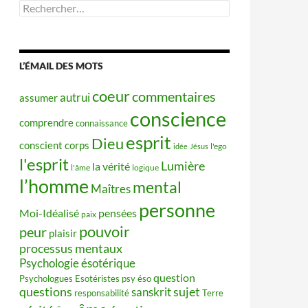
Rechercher :
L’ÉMAIL DES MOTS
coeur
commentaires
autrui
assumer
conscience
comprendre
connaissance
esprit
Dieu
conscient
corps
idée
Jésus
l'ego
l'esprit
Lumière
la vérité
l'âme
logique
l’homme
mental
Maîtres
personne
Moi-Idéalisé
pensées
paix
pouvoir
peur
plaisir
processus mentaux
Psychologie ésotérique
question
Psychologues Esotéristes
psy éso
questions
sujet
sanskrit
responsabilité
Terre