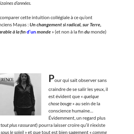
izaines d’années.
 comparer cette intuition collégiale à ce qu’ont
anciens Mayas :
Un changement si radical, sur Terre,
arable à la fin
d’un
monde
» (et non à la fin
du
monde)
P
our qui sait observer sans
craindre de se salir les yeux, il
est évident que «
quelque
chose bouge
» au sein de la
conscience humaine…
Évidemment, un regard plus
rtout plus rassurant
) pourra laisser croire qu’il n’existe
sous le soleil
» et que tout est bien sagement «
comme