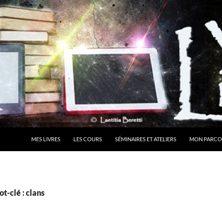
MES LIVRES
LES COURS
SÉMINAIRES ET ATELIERS
MON PARCO
t-clé : clans