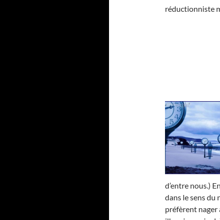
réductionniste m
d’entre nous.) E
dans le sens du
préfèrent nager