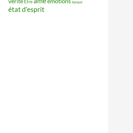
âme
vérité
émotions
Être
époque
état d'esprit