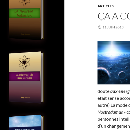
ARTICLES
ÇA A 
11 JUIN 2013
doute
aux énerg
était sensé acco
autre) La mode 
Nostradamus
» c
personnes intell
d’un changement