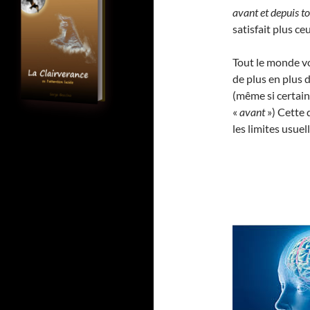
avant et depuis t
satisfait plus ce
Tout le monde vo
de plus en plus d
(même si certain
«
avant
») Cette 
les limites usue