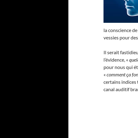
la conscience de
vessies pour des
Il serait fastidie
l’évidence, «
quel
pour nous qui ét
«
comment ça fonc
certains indices
canal auditif br