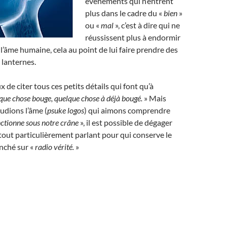
évènements qui n’entrent
plus dans le cadre du «
bien
»
ou «
mal
», c’est à dire qui ne
réussissent plus à endormir
 l’âme humaine, cela au point de lui faire prendre des
 lanternes.
ux de citer tous ces petits détails qui font qu’à
que chose bouge, quelque chose à déjà bougé.
» Mais
udions l’âme (
psuke logos
) qui aimons comprendre
tionne sous notre crâne
», il est possible de dégager
 tout particulièrement parlant pour qui conserve le
anché sur «
radio vérité.
»