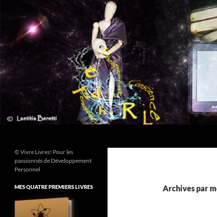
Aller
au
contenu
Recherche
© Vivre Livres! Pour les
passionnés de Développement
Personnel
MES QUATRE PREMIERS LIVRES
Archives par mo