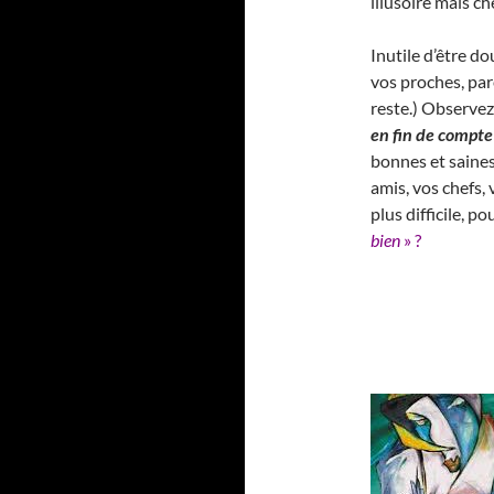
illusoire mais c
Inutile d’être do
vos proches, pare
reste.) Observez
en fin de compte
bonnes et saines
amis, vos chefs,
plus difficile, p
bien
» ?