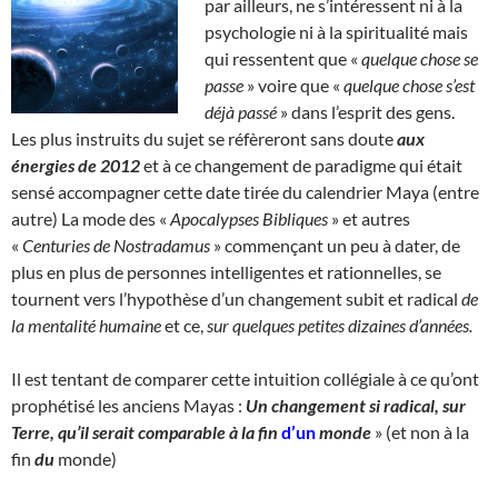
par ailleurs, ne s’intéressent ni à la
psychologie ni à la spiritualité mais
qui ressentent que «
quelque chose se
passe
» voire que «
quelque chose s’est
déjà passé
» dans l’esprit des gens.
Les plus instruits du sujet se réfèreront sans doute
aux
énergies de 2012
et à ce changement de paradigme qui était
sensé accompagner cette date tirée du calendrier Maya (entre
autre) La mode des «
Apocalypses Bibliques
» et autres
«
Centuries de Nostradamus
» commençant un peu à dater, de
plus en plus de personnes intelligentes et rationnelles, se
tournent vers l’hypothèse d’un changement subit et radical
de
la mentalité humaine
et ce,
sur quelques petites dizaines d’années.
Il est tentant de comparer cette intuition collégiale à ce qu’ont
prophétisé les anciens Mayas :
Un changement si radical, sur
Terre, qu’il serait comparable à la fin
d’un
monde
» (et non à la
fin
du
monde)