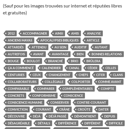
(Sauf pour les images trouvées sur internet et réputées libres
et gratuites)
2012
ACCOMPAGNER
AINSI
AMIS
ANALYSE
ANCIENS MAYAS
APOCALYPSES BIBLIQUES
ARTICLE
ATTARDÉS
ATTENDU
AU SEIN
AUDITIF
AUTANT
AUTREFOIS
AVANT
AVANTAGE
BIEN
BONNES RELATIONS
BOUGE
BOULOT
BRANCHÉ
BRIO
BRÛLERA
ÇA A COMMENCÉ
CALENDRIER
CANAL
CÉDER
CELLES
CENTURIES
CEUX
CHANGEMENT
CHEFS
CITER
CLANS
COLLABORATEURS
COLLÉGIALE
COLPORTER
COMME AVANT
COMPARABLE
COMPARER
COMPLÉMENTAIRES
COMPTE
CONCRETS
CONFORMISME
CONSCIENCE
CONSCIENCE HUMAINE
CONSERVER
CONTRE-COURANT
CONVICTION
COURANT
CRÂNE
CROÛTE
DATER
DÉCOUVRE
DÉJÀ
DÉJÀ PASSÉ
DÉMONTRENT
DEPUIS
DÉSAGRÉABLE
DÉTAILS
DIFFÉRENCE
DIFFÉRENT
DIFFICILE