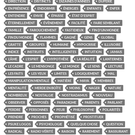
DIRECTION
DISTINCTS
DIZAINES D'ANNÉES
DUPERIE
EN PRÉSENCE
ENDORMIR
ÉNERGIES
ENFANTS
ENFER
ENTENDRE
ENVIE
ÉPAISSE
ÉTAT D'ESPRIT
ÉTERNELLEMENT
ÉVÈNEMENT
FACILITÉ
FAIRE SEMBLANT
FAMILLE
FAROUCHEMENT
FASTIDIEUX
FIN D'UN MONDE
FIN DU MONDE
FLAMMES
GAGNÉ
GENS
GLOBAL
GRATTE
GROUPES
HUMAINE
HYPOCRISIE
ILLUSOIRE
INDICE
INSTRUITS
INTELLIGENTES
INTUITION
JAMAIS
L'ÂME
L'ESPRIT
L'HYPOTHÈSE
LA RÉALITÉ
LANTERNES
LE CADRE
LE MENSONGE
LE MONDE
LE SENS
LECTURE
LES FAITS
LES YEUX
LIMITES
LOGIQUEMENT
MAL
MANIPULATION MENTALE
MATIÈRE
MAYA
MEMBRES
MENTALITÉ
MERDE EN BOÎTE
MOINS
NAGER
NATURE
NOMBREUX
NOSTALGIE
NOSTRADAMUS
NOUVEAU
OBSERVER
OPPOSÉS
PARADIGME
PARENTS
PARLANT
PERDRE
PERSONNES
PEUR
PHILOSOPHE
POLARITÉS
PRENDRE
PROCHES
PROPHÉTISÉ
PROSTITUER
PSUKE LOGOS
PSYCHOLOGIE
QUELQUE CHOSE
QUESTION
RADICAL
RADIO VÉRITÉ
RAISON
RAREMENT
RASSURANT