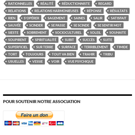
RATIONNELLES
RÉALITÉ
RÉDUCTIONNISTE
REGARD
RELATIONS
RELATIONS HARMONIEUSES
RÉPONSE
RÉSULTATS
RIEN
S'OPÉRER
SAGEMENT
SAINES
SALIR
SATISFAIT
SAUVÉE
SCINDER
SE PASSE
SE SCINDE
SE SENTIR MOT
SIESTE
SOBREMENT
SOCIOCULTUREL
SOLEIL
SOUHAITE
SOUPIRENT
SPIRITUALITÉ
SUBIT
SUCCÈS
SUITE
SUPERFICIEL
SUR TERRE
SURFACE
TERRIBLEMENT
TIMIDE
TORT
TOUJOURS
TOUT VA BIEN
TRAHIR
TRIBU
USUELLES
VESSIE
VOIR
VUE PSYCHIQUE
POUR SOUTENIR NOTRE ASSOCIATION