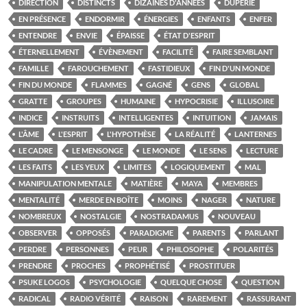
DIRECTION
DISTINCTS
DIZAINES D'ANNÉES
DUPERIE
EN PRÉSENCE
ENDORMIR
ÉNERGIES
ENFANTS
ENFER
ENTENDRE
ENVIE
ÉPAISSE
ÉTAT D'ESPRIT
ÉTERNELLEMENT
ÉVÈNEMENT
FACILITÉ
FAIRE SEMBLANT
FAMILLE
FAROUCHEMENT
FASTIDIEUX
FIN D'UN MONDE
FIN DU MONDE
FLAMMES
GAGNÉ
GENS
GLOBAL
GRATTE
GROUPES
HUMAINE
HYPOCRISIE
ILLUSOIRE
INDICE
INSTRUITS
INTELLIGENTES
INTUITION
JAMAIS
L'ÂME
L'ESPRIT
L'HYPOTHÈSE
LA RÉALITÉ
LANTERNES
LE CADRE
LE MENSONGE
LE MONDE
LE SENS
LECTURE
LES FAITS
LES YEUX
LIMITES
LOGIQUEMENT
MAL
MANIPULATION MENTALE
MATIÈRE
MAYA
MEMBRES
MENTALITÉ
MERDE EN BOÎTE
MOINS
NAGER
NATURE
NOMBREUX
NOSTALGIE
NOSTRADAMUS
NOUVEAU
OBSERVER
OPPOSÉS
PARADIGME
PARENTS
PARLANT
PERDRE
PERSONNES
PEUR
PHILOSOPHE
POLARITÉS
PRENDRE
PROCHES
PROPHÉTISÉ
PROSTITUER
PSUKE LOGOS
PSYCHOLOGIE
QUELQUE CHOSE
QUESTION
RADICAL
RADIO VÉRITÉ
RAISON
RAREMENT
RASSURANT