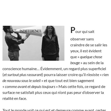
P
our qui sait
observer sans
craindre de se salir les
yeux, il est évident
que «
quelque chose
bouge
» au sein de la
conscience humaine… Évidemment, un regard plus superficiel
(
et surtout plus rassurant
) pourra laisser croire qu’il n’existe «
rien
de nouveau sous le soleil
» et que tout est bien sagement
«
comme avant et depuis toujours
» Mais cette fois, ce regard de
surface ne satisfait plus ceux qui n’ont pas peur d’observer la
réalité en face.
Tout le monde voit ce qui est et demeure comme avant, certes,