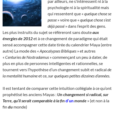
par ailleurs, ne s’intéressent ni à la
psychologie ni à la spiritualité mais
qui ressentent que «
quelque chose se
passe
» voire que «
quelque chose s’est
déjà passé
» dans l’esprit des gens.
Les plus instruits du sujet se réfèreront sans doute
aux
énergies de 2012
et à ce changement de paradigme qui était
sensé accompagner cette date tirée du calendrier Maya (entre
autre) La mode des «
Apocalypses Bibliques
» et autres
«
Centuries de Nostradamus
» commençant un peu à dater, de
plus en plus de personnes intelligentes et rationnelles, se
tournent vers l’hypothèse d’un changement subit et radical
de
la mentalité humaine
et ce,
sur quelques petites dizaines d’années.
Il est tentant de comparer cette intuition collégiale à ce qu’ont
prophétisé les anciens Mayas :
Un changement si radical, sur
Terre, qu’il serait comparable à la fin
d’un
monde
» (et non à la
fin
du
monde)