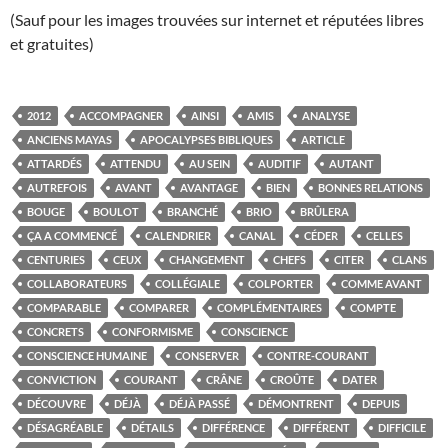
(Sauf pour les images trouvées sur internet et réputées libres
et gratuites)
2012
ACCOMPAGNER
AINSI
AMIS
ANALYSE
ANCIENS MAYAS
APOCALYPSES BIBLIQUES
ARTICLE
ATTARDÉS
ATTENDU
AU SEIN
AUDITIF
AUTANT
AUTREFOIS
AVANT
AVANTAGE
BIEN
BONNES RELATIONS
BOUGE
BOULOT
BRANCHÉ
BRIO
BRÛLERA
ÇA A COMMENCÉ
CALENDRIER
CANAL
CÉDER
CELLES
CENTURIES
CEUX
CHANGEMENT
CHEFS
CITER
CLANS
COLLABORATEURS
COLLÉGIALE
COLPORTER
COMME AVANT
COMPARABLE
COMPARER
COMPLÉMENTAIRES
COMPTE
CONCRETS
CONFORMISME
CONSCIENCE
CONSCIENCE HUMAINE
CONSERVER
CONTRE-COURANT
CONVICTION
COURANT
CRÂNE
CROÛTE
DATER
DÉCOUVRE
DÉJÀ
DÉJÀ PASSÉ
DÉMONTRENT
DEPUIS
DÉSAGRÉABLE
DÉTAILS
DIFFÉRENCE
DIFFÉRENT
DIFFICILE