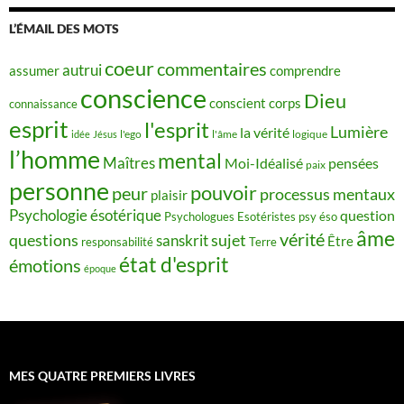
L’ÉMAIL DES MOTS
coeur
commentaires
autrui
assumer
comprendre
conscience
Dieu
conscient
corps
connaissance
esprit
l'esprit
Lumière
la vérité
idée
Jésus
l'ego
l'âme
logique
l’homme
mental
Maîtres
Moi-Idéalisé
pensées
paix
personne
pouvoir
peur
processus mentaux
plaisir
Psychologie ésotérique
question
Psychologues Esotéristes
psy éso
âme
vérité
questions
sujet
sanskrit
Être
responsabilité
Terre
état d'esprit
émotions
époque
MES QUATRE PREMIERS LIVRES