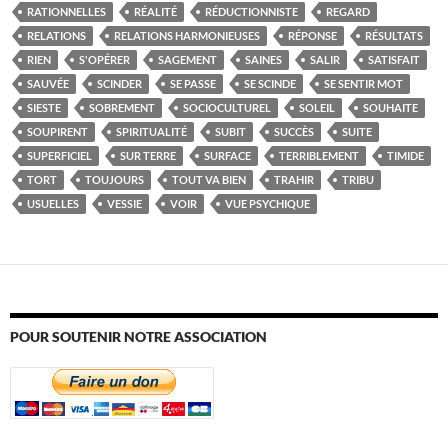
RATIONNELLES
RÉALITÉ
RÉDUCTIONNISTE
REGARD
RELATIONS
RELATIONS HARMONIEUSES
RÉPONSE
RÉSULTATS
RIEN
S'OPÉRER
SAGEMENT
SAINES
SALIR
SATISFAIT
SAUVÉE
SCINDER
SE PASSE
SE SCINDE
SE SENTIR MOT
SIESTE
SOBREMENT
SOCIOCULTUREL
SOLEIL
SOUHAITE
SOUPIRENT
SPIRITUALITÉ
SUBIT
SUCCÈS
SUITE
SUPERFICIEL
SUR TERRE
SURFACE
TERRIBLEMENT
TIMIDE
TORT
TOUJOURS
TOUT VA BIEN
TRAHIR
TRIBU
USUELLES
VESSIE
VOIR
VUE PSYCHIQUE
POUR SOUTENIR NOTRE ASSOCIATION