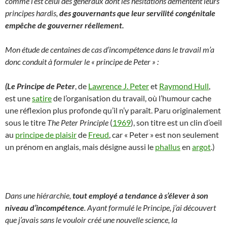
comme l‘est celui des généraux dont les hésitations démentent leurs
principes hardis,
des gouvernants que leur servilité congénitale
empêche de gouverner réellement.
Mon étude de centaines de cas d’incompétence dans le travail m’a
donc conduit à formuler le « principe de Peter » :
(Le Principe de Peter
, de
Lawrence J. Peter
et
Raymond Hull
,
est une
satire
de l’organisation du travail, où l’humour cache
une réflexion plus profonde qu’il n’y paraît. Paru originalement
sous le titre
The Peter Principle
(
1969
), son titre est un clin d’oeil
au
principe de plaisir
de
Freud
, car « Peter » est non seulement
un prénom en anglais, mais désigne aussi le
phallus
en
argot
.)
Dans une hiérarchie,
tout employé a tendance à s’élever à son
niveau d’incompétence
.
Ayant formulé le Principe, j’ai découvert
que j’avais sans le vouloir créé une nouvelle science, la