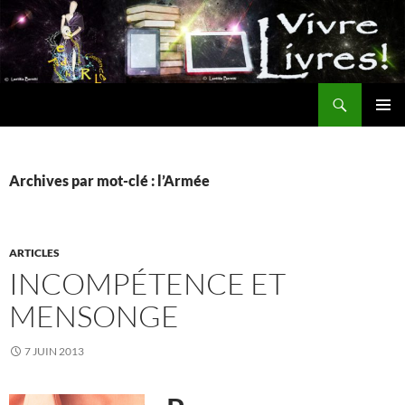
Aller
au
contenu
Recherche
MENU
PRINCI
Archives par mot-clé : l’Armée
ARTICLES
INCOMPÉTENCE ET
MENSONGE
7 JUIN 2013