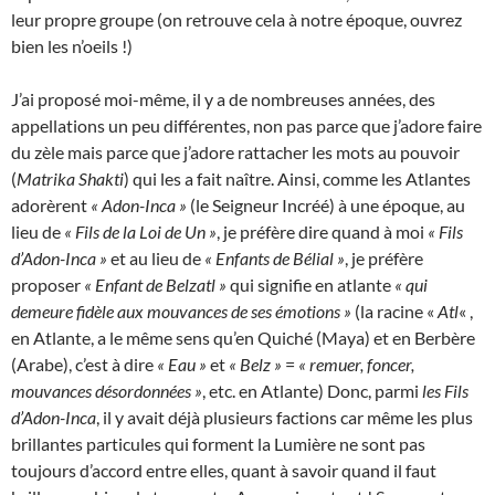
leur propre groupe (on retrouve cela à notre époque, ouvrez
bien les n’oeils !)
J’ai proposé moi-même, il y a de nombreuses années, des
appellations un peu différentes, non pas parce que j’adore faire
du zèle mais parce que j’adore rattacher les mots au pouvoir
(
Matrika Shakti
) qui les a fait naître. Ainsi, comme les Atlantes
adorèrent
« Adon-Inca »
(le Seigneur Incréé) à une époque, au
lieu de
« Fils de la Loi de Un »
, je préfère dire quand à moi
« Fils
d’Adon-Inca »
et au lieu de
« Enfants de Bélial »
, je préfère
proposer
« Enfant de Belzatl »
qui signifie en atlante
« qui
demeure fidèle aux mouvances de ses émotions »
(la racine «
Atl
« ,
en Atlante, a le même sens qu’en Quiché (Maya) et en Berbère
(Arabe), c’est à dire
« Eau »
et
« Belz »
=
« remuer, foncer,
mouvances désordonnées »
, etc. en Atlante) Donc, parmi
les Fils
d’Adon-Inca
, il y avait déjà plusieurs factions car même les plus
brillantes particules qui forment la Lumière ne sont pas
toujours d’accord entre elles, quant à savoir quand il faut