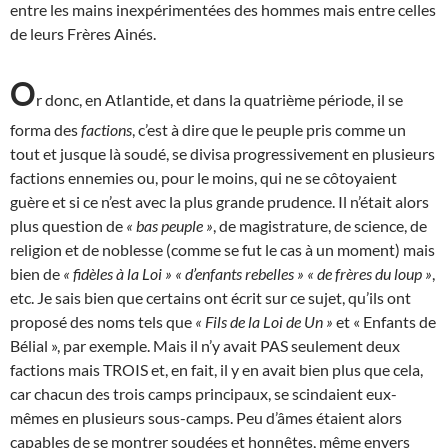
entre les mains inexpérimentées des hommes mais entre celles
de leurs Frères Ainés.
O
r donc, en Atlantide, et dans la quatrième période, il se
forma des
factions
, c’est à dire que le peuple pris comme un
tout et jusque là soudé, se divisa progressivement en plusieurs
factions ennemies ou, pour le moins, qui ne se côtoyaient
guère et si ce n’est avec la plus grande prudence. Il n’était alors
plus question de
« bas peuple »
, de magistrature, de science, de
religion et de noblesse (comme se fut le cas à un moment) mais
bien de
« fidèles à la Loi »
« d’enfants rebelles »
« de frères du loup »
,
etc. Je sais bien que certains ont écrit sur ce sujet, qu’ils ont
proposé des noms tels que
« Fils de la Loi de Un »
et « Enfants de
Bélial », par exemple. Mais il n’y avait PAS seulement deux
factions mais TROIS et, en fait, il y en avait bien plus que cela,
car chacun des trois camps principaux, se scindaient eux-
mêmes en plusieurs sous-camps. Peu d’âmes étaient alors
capables de se montrer soudées et honnêtes, même envers