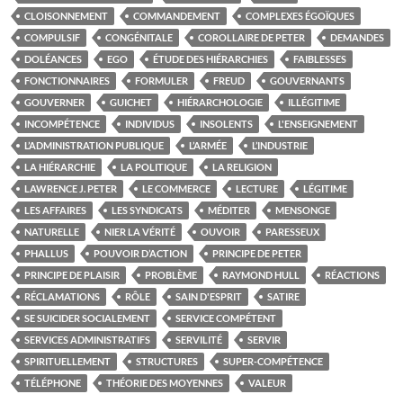
CLOISONNEMENT
COMMANDEMENT
COMPLEXES ÉGOÏQUES
COMPULSIF
CONGÉNITALE
COROLLAIRE DE PETER
DEMANDES
DOLÉANCES
EGO
ÉTUDE DES HIÉRARCHIES
FAIBLESSES
FONCTIONNAIRES
FORMULER
FREUD
GOUVERNANTS
GOUVERNER
GUICHET
HIÉRARCHOLOGIE
ILLÉGITIME
INCOMPÉTENCE
INDIVIDUS
INSOLENTS
L'ENSEIGNEMENT
L’ADMINISTRATION PUBLIQUE
L’ARMÉE
L’INDUSTRIE
LA HIÉRARCHIE
LA POLITIQUE
LA RELIGION
LAWRENCE J. PETER
LE COMMERCE
LECTURE
LÉGITIME
LES AFFAIRES
LES SYNDICATS
MÉDITER
MENSONGE
NATURELLE
NIER LA VÉRITÉ
OUVOIR
PARESSEUX
PHALLUS
POUVOIR D’ACTION
PRINCIPE DE PETER
PRINCIPE DE PLAISIR
PROBLÈME
RAYMOND HULL
RÉACTIONS
RÉCLAMATIONS
RÔLE
SAIN D'ESPRIT
SATIRE
SE SUICIDER SOCIALEMENT
SERVICE COMPÉTENT
SERVICES ADMINISTRATIFS
SERVILITÉ
SERVIR
SPIRITUELLEMENT
STRUCTURES
SUPER-COMPÉTENCE
TÉLÉPHONE
THÉORIE DES MOYENNES
VALEUR