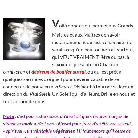
V
oilà donc ce qui permet aux Grands
Maîtres et aux Maîtres de savoir
instantanément qui est «
illuminé
» -ne
serait-ce qu’un peu- ou non et, surtout,
qui VEUT VRAIMENT l’être ou pas, à
savoir qui présente un Chakra «
carnivore
» et
désireux de
bouffer autrui
, ou qui est prêt à
quelques sacrifices d’orgueil pour devenir capable de se
connecter de nouveau à
la Source Divine
et à tourner sa face en
direction du
Vrai Soleil
. Un Soleil qui, d’ailleurs, Brille en nous et
tout autour de nous.
Nota
:
c’est pour cette raison qu’il est dit que « ne plus manger de
viande animale » n’est pas suffisant pour faire d’un être qui se veut
« spirituel »,
un véritable végétarien !
Il faut encore qu’il cesse de