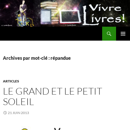
Aller
au
contenu
Recherche
MENU
PRINCI
Archives par mot-clé : répandue
ARTICLES
LE GRAND ET LE PETIT
SOLEIL
21 JUIN 2013