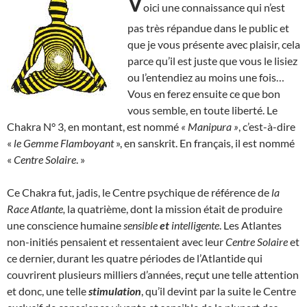
V
oici une connaissance qui n’est
pas très répandue dans le public et
que je vous présente avec plaisir, cela
parce qu’il est juste que vous le lisiez
ou l’entendiez au moins une fois…
Vous en ferez ensuite ce que bon
vous semble, en toute liberté. Le
Chakra N° 3, en montant, est nommé
« Manipura »
, c’est-à-dire
«
le Gemme Flamboyant
», en sanskrit. En français, il est nommé
«
Centre Solaire
. »
Ce Chakra fut, jadis, le Centre psychique de référence de
la
Race Atlante,
la quatrième, dont la mission était de produire
une conscience humaine
sensible
et
intelligente
. Les Atlantes
non-initiés pensaient et ressentaient avec leur
Centre Solaire
et
ce dernier, durant les quatre périodes de l’Atlantide qui
couvrirent plusieurs milliers d’années, reçut une telle attention
et donc, une telle
stimulation
, qu’il devint par la suite le Centre