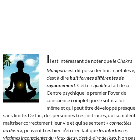
I
l est intéressant de noter que
le Chakra
Manipura
est dit posséder huit
«
pétales
»
,
c’est à dire
huit formes différentes de
rayonnement
. Cette
« qualité »
fait de ce
Centre psychique le premier Foyer de
conscience complet qui se suffit à lui-
même et qui peut être développé presque
sans limite. De fait, des personnes très instruites, qui semblent
maîtriser correctement leur vie et qui se sentent
« connectées
au divin »
, peuvent très bien n’être en fait que
les infortunées
victimes inconscientes du «faux dieu», c’est-à-dire de l’ego
. Non pas