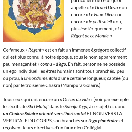
particulière de celui qu’on
appelle «
Le Grand Deva
» ou
encore «
Le Faux-Dieu
» ou
encore «
le petit soleil
» ou,
plus ésotériquement, «
Le
Régent de ce Monde
. »
Ce fameux «
Régent
» est en fait un immense égrégore collectif
qui est plus connu, à notre époque, sous le nom apparemment
peu menaçant et «
connu
»
d’ego
. En fait, personne ne possède
un ego individuel; les êtres humains sont tous branchés, peu
ou prou, à
une onde mentale
d’une certaine longueur, captée (ou
non) par le troisième Chakra (Manipura/Solaire.)
Tous ceux qui ont encore un «
Océan du vide
» (voir par exemple
les écrits de
Shri Mataji
dans le
Sahaja Yoga
, à ce sujet) et donc
un Chakra Solaire orienté vers l’horizontal
ET NON VERS LA
VERTICALE DU CORPS, son branchés sur
l’ego planétaire
et
reçoivent leurs directives d’un faux dieu Collégial.