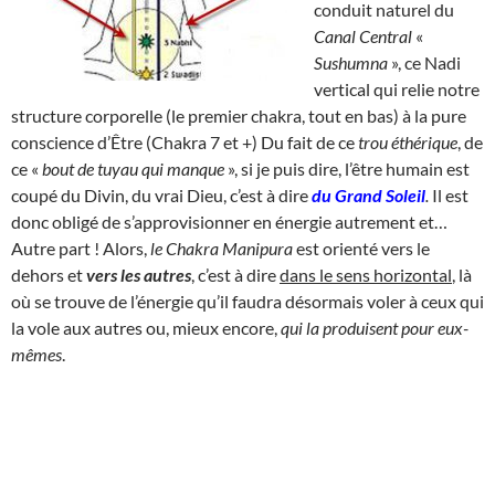
conduit naturel du
Canal Central
«
Sushumna
», ce Nadi
vertical qui relie notre
structure corporelle (le premier chakra, tout en bas) à la pure
conscience d’Être (Chakra 7 et +) Du fait de ce
trou éthérique
, de
ce «
bout de tuyau qui manque
», si je puis dire, l’être humain est
coupé du Divin, du vrai Dieu, c’est à dire
du
Grand Soleil
.
Il est
donc obligé de s’approvisionner en énergie autrement et…
Autre part ! Alors,
le Chakra Manipura
est orienté vers le
dehors et
vers les autres
, c’est à dire
dans le sens horizontal
, là
où se trouve de l’énergie qu’il faudra désormais voler à ceux qui
la vole aux autres ou, mieux encore,
qui la produisent pour eux-
mêmes
.