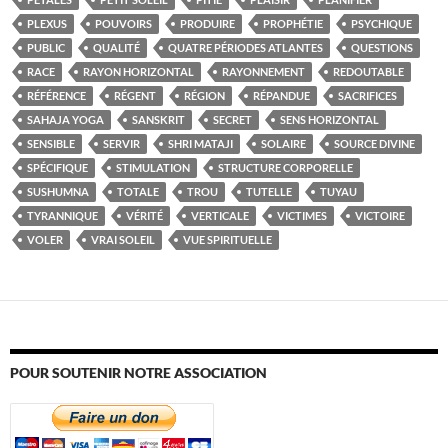
PLEXUS
POUVOIRS
PRODUIRE
PROPHÉTIE
PSYCHIQUE
PUBLIC
QUALITÉ
QUATRE PÉRIODES ATLANTES
QUESTIONS
RACE
RAYON HORIZONTAL
RAYONNEMENT
REDOUTABLE
RÉFÉRENCE
RÉGENT
RÉGION
RÉPANDUE
SACRIFICES
SAHAJA YOGA
SANSKRIT
SECRET
SENS HORIZONTAL
SENSIBLE
SERVIR
SHRI MATAJI
SOLAIRE
SOURCE DIVINE
SPÉCIFIQUE
STIMULATION
STRUCTURE CORPORELLE
SUSHUMNA
TOTALE
TROU
TUTELLE
TUYAU
TYRANNIQUE
VÉRITÉ
VERTICALE
VICTIMES
VICTOIRE
VOLER
VRAI SOLEIL
VUE SPIRITUELLE
POUR SOUTENIR NOTRE ASSOCIATION