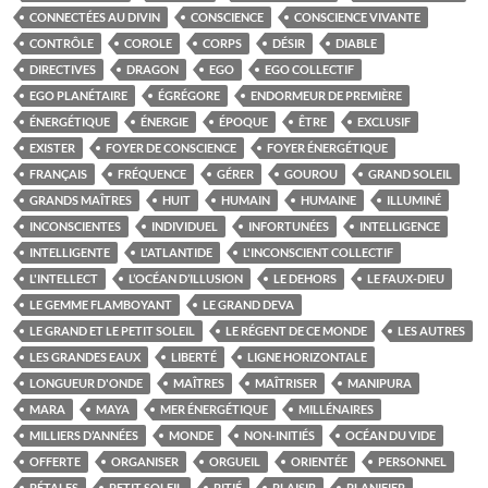
CONNECTÉES AU DIVIN
CONSCIENCE
CONSCIENCE VIVANTE
CONTRÔLE
COROLE
CORPS
DÉSIR
DIABLE
DIRECTIVES
DRAGON
EGO
EGO COLLECTIF
EGO PLANÉTAIRE
ÉGRÉGORE
ENDORMEUR DE PREMIÈRE
ÉNERGÉTIQUE
ÉNERGIE
ÉPOQUE
ÊTRE
EXCLUSIF
EXISTER
FOYER DE CONSCIENCE
FOYER ÉNERGÉTIQUE
FRANÇAIS
FRÉQUENCE
GÉRER
GOUROU
GRAND SOLEIL
GRANDS MAÎTRES
HUIT
HUMAIN
HUMAINE
ILLUMINÉ
INCONSCIENTES
INDIVIDUEL
INFORTUNÉES
INTELLIGENCE
INTELLIGENTE
L'ATLANTIDE
L'INCONSCIENT COLLECTIF
L'INTELLECT
L’OCÉAN D’ILLUSION
LE DEHORS
LE FAUX-DIEU
LE GEMME FLAMBOYANT
LE GRAND DEVA
LE GRAND ET LE PETIT SOLEIL
LE RÉGENT DE CE MONDE
LES AUTRES
LES GRANDES EAUX
LIBERTÉ
LIGNE HORIZONTALE
LONGUEUR D'ONDE
MAÎTRES
MAÎTRISER
MANIPURA
MARA
MAYA
MER ÉNERGÉTIQUE
MILLÉNAIRES
MILLIERS D’ANNÉES
MONDE
NON-INITIÉS
OCÉAN DU VIDE
OFFERTE
ORGANISER
ORGUEIL
ORIENTÉE
PERSONNEL
PÉTALES
PETIT SOLEIL
PITIÉ
PLAISIR
PLANIFIER