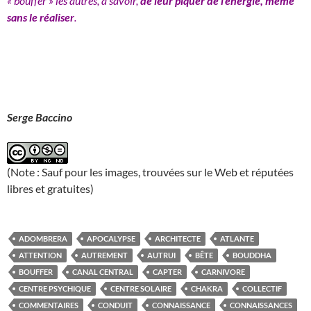
« bouffer » les autres, à savoir,
de leur piquer de l’énergie, même
sans le réaliser
.
Serge Baccino
(Note : Sauf pour les images, trouvées sur le Web et réputées
libres et gratuites)
ADOMBRERA
APOCALYPSE
ARCHITECTE
ATLANTE
ATTENTION
AUTREMENT
AUTRUI
BÊTE
BOUDDHA
BOUFFER
CANAL CENTRAL
CAPTER
CARNIVORE
CENTRE PSYCHIQUE
CENTRE SOLAIRE
CHAKRA
COLLECTIF
COMMENTAIRES
CONDUIT
CONNAISSANCE
CONNAISSANCES