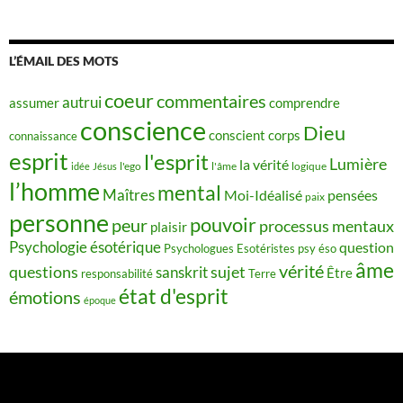
L’ÉMAIL DES MOTS
coeur
commentaires
autrui
assumer
comprendre
conscience
Dieu
conscient
corps
connaissance
esprit
l'esprit
Lumière
la vérité
idée
Jésus
l'ego
l'âme
logique
l’homme
mental
Maîtres
Moi-Idéalisé
pensées
paix
personne
pouvoir
peur
processus mentaux
plaisir
Psychologie ésotérique
question
Psychologues Esotéristes
psy éso
âme
vérité
questions
sujet
sanskrit
Être
responsabilité
Terre
état d'esprit
émotions
époque