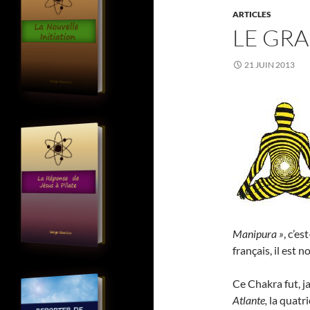
ARTICLES
LE GRA
21 JUIN 2013
Manipura »
, c’es
français, il est
Ce Chakra fut, j
Atlante,
la quatr