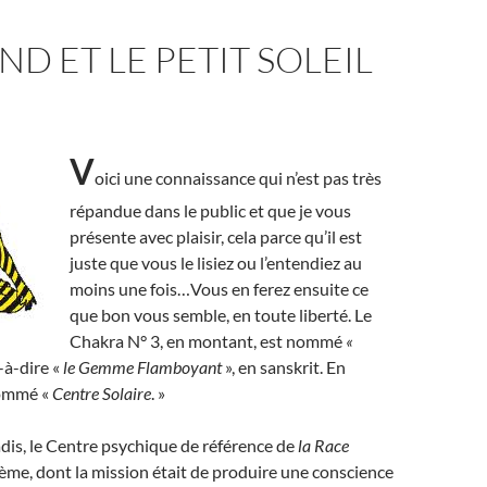
ND ET LE PETIT SOLEIL
V
oici une connaissance qui n’est pas très
répandue dans le public et que je vous
présente avec plaisir, cela parce qu’il est
juste que vous le lisiez ou l’entendiez au
moins une fois…Vous en ferez ensuite ce
que bon vous semble, en toute liberté. Le
Chakra N° 3, en montant, est nommé
«
t-à-dire «
le Gemme Flamboyant
», en sanskrit. En
 nommé «
Centre Solaire
. »
adis, le Centre psychique de référence de
la Race
ième, dont la mission était de produire une conscience