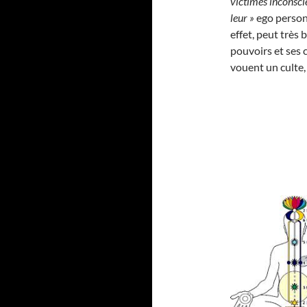
victimes inconscie
leur »
ego personn
effet, peut très 
pouvoirs et ses c
vouent un culte,