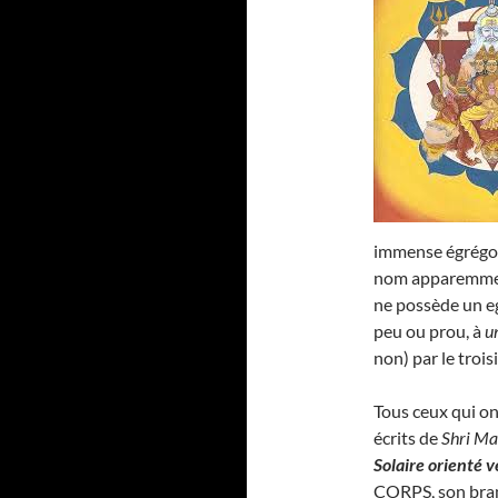
immense égrégore
nom apparemmen
ne possède un eg
peu ou prou, à
u
non) par le troi
Tous ceux qui on
écrits de
Shri Ma
Solaire orienté v
CORPS, son bra