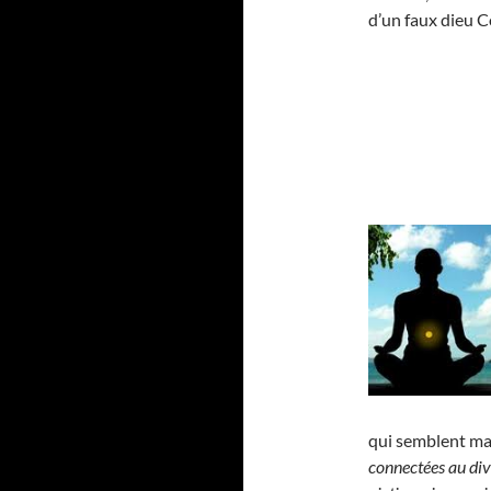
d’un faux dieu Co
qui semblent maî
connectées au div