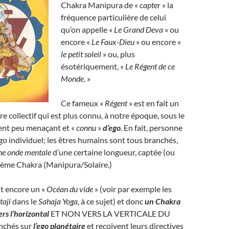
Chakra Manipura de «
capter
» la
fréquence particulière de celui
qu’on appelle «
Le Grand Deva
» ou
encore «
Le Faux-Dieu
» ou encore «
le petit soleil
» ou, plus
ésotériquement, «
Le Régent de ce
Monde
. »
Ce fameux «
Régent
» est en fait un
 collectif qui est plus connu, à notre époque, sous le
t peu menaçant et «
connu
»
d’ego
. En fait, personne
o individuel; les êtres humains sont tous branchés,
ne onde mentale
d’une certaine longueur, captée (ou
sième Chakra (Manipura/Solaire.)
t encore un «
Océan du vide
» (voir par exemple les
taji
dans le
Sahaja Yoga
, à ce sujet) et donc
un Chakra
ers l’horizontal
ET NON VERS LA VERTICALE DU
nchés sur
l’ego planétaire
et reçoivent leurs directives