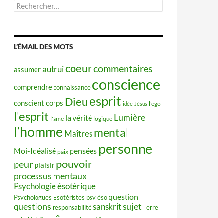
Rechercher :
L’ÉMAIL DES MOTS
coeur
commentaires
autrui
assumer
conscience
comprendre
connaissance
esprit
Dieu
conscient
corps
idée
Jésus
l'ego
l'esprit
Lumière
la vérité
l'âme
logique
l’homme
mental
Maîtres
personne
Moi-Idéalisé
pensées
paix
pouvoir
peur
plaisir
processus mentaux
Psychologie ésotérique
question
Psychologues Esotéristes
psy éso
questions
sujet
sanskrit
responsabilité
Terre