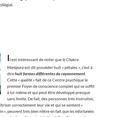
llégial.
I
l est intéressant de noter que
le Chakra
Manipura
est dit posséder huit
«
pétales
»
, c’est à
dire
huit formes différentes de rayonnement
.
Cette
« qualité »
fait de ce Centre psychique le
premier Foyer de conscience complet qui se suffit
à lui-même et qui peut être développé presque
sans limite. De fait, des personnes très instruites,
triser correctement leur vie et qui se sentent
«
in »
, peuvent très bien n’être en fait que
les infortunées