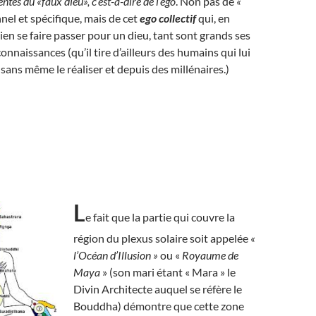
ntes du «faux dieu», c’est-à-dire de l’ego
. Non pas de
«
el et spécifique, mais de cet
ego collectif
qui, en
bien se faire passer pour un dieu, tant sont grands ses
onnaissances (qu’il tire d’ailleurs des humains qui lui
 sans même le réaliser et depuis des millénaires.)
L
e fait que la partie qui couvre la
région du plexus solaire soit appelée
«
l’Océan d’Illusion »
ou «
Royaume de
Maya
» (son mari étant « Mara » le
Divin Architecte auquel se réfère le
Bouddha) démontre que cette zone