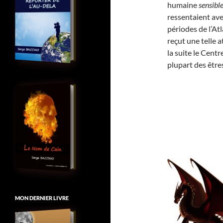
humaine
sensibl
ressentaient ave
périodes de l’Atl
reçut une telle a
la suite le Centr
plupart des être
MON DERNIER LIVRE