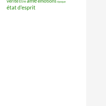
âme
vérité
émotions
Être
époque
état d'esprit