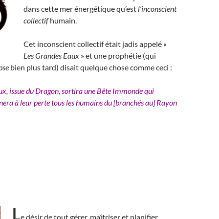
dans cette mer énergétique qu’est
l’inconscient
collectif
humain.
Cet inconscient collectif était jadis appelé «
Les Grandes Eaux
» et une prophétie (qui
pse
bien plus tard) disait quelque chose comme ceci :
x, issue du Dragon, sortira une Bête Immonde qui
ra à leur perte tous les humains du [branchés au] Rayon
L
e désir de tout gérer, maîtriser et planifier,