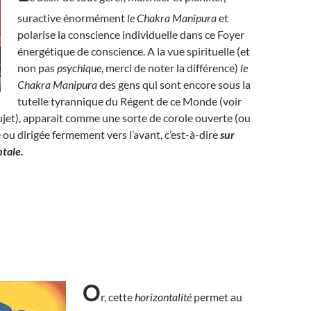
suractive énormément
le Chakra Manipura
et
polarise la conscience individuelle dans ce Foyer
énergétique de conscience. A la vue spirituelle (et
non pas
psychique
, merci de noter la différence)
le
Chakra Manipura
des gens qui sont encore sous la
tutelle tyrannique du Régent de ce Monde (voir
sujet), apparait comme une sorte de corole ouverte (ou
e ou dirigée fermement vers l’avant, c’est-à-dire
sur
ntale.
O
r, cette
horizontalité
permet au