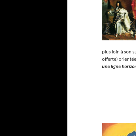
plus loin à son 
offerte) orienté
une ligne horizo