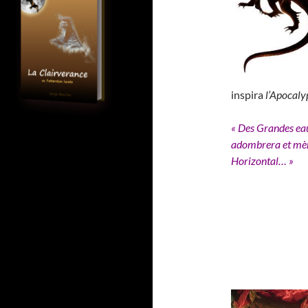
inspira
l’Apocaly
« Des Grandes eau
adombrera et mène
Horizontal… »