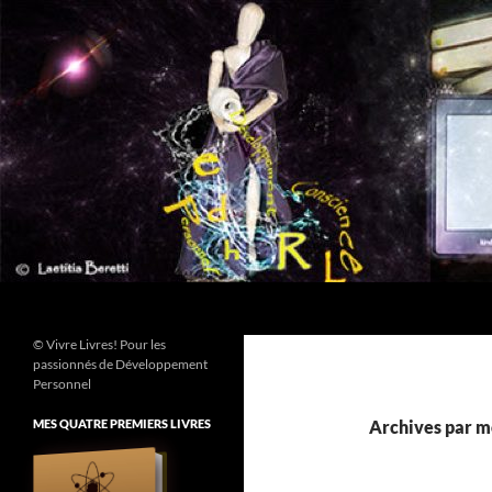
Aller
au
contenu
Recherche
© Vivre Livres! Pour les
passionnés de Développement
Personnel
MES QUATRE PREMIERS LIVRES
Archives par mo