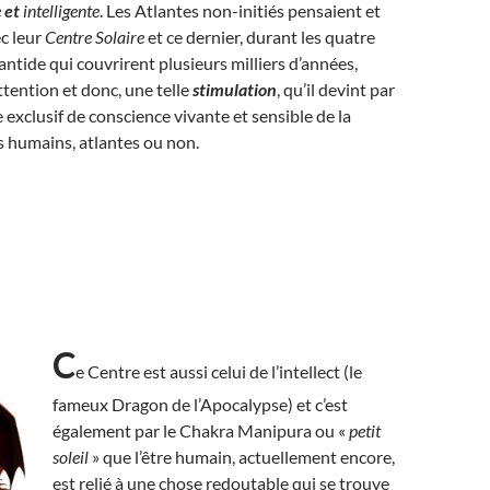
e
et
intelligente
. Les Atlantes non-initiés pensaient et
c leur
Centre Solaire
et ce dernier, durant les quatre
antide qui couvrirent plusieurs milliers d’années,
ttention et donc, une telle
stimulation
, qu’il devint par
e exclusif de conscience vivante et sensible de la
s humains, atlantes ou non.
C
e Centre est aussi celui de l’intellect (le
fameux Dragon de l’Apocalypse) et c’est
également par le Chakra Manipura ou «
petit
soleil
» que l’être humain, actuellement encore,
est relié à une chose redoutable qui se trouve